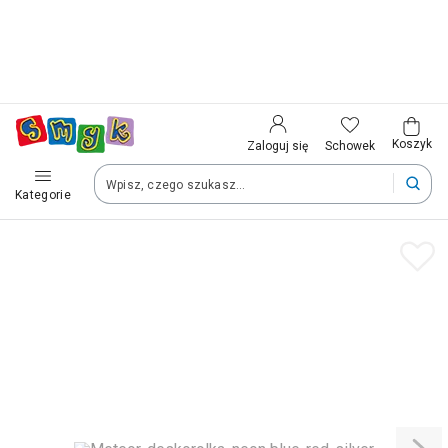
Aplikacja SMYK
Kraj i język
Pobierz
Jeszcze wygodniejsze zakupy z Twojego
telefonu
Wybierz kraj, aby przejść do zakupów
Polska (Poland)
Koszyk
Schowek
Zaloguj się
Kategorie
Twoje zamówienia dostarczymy na teren wybranego kraju.
Język
Polski
Po zmianie kraju część produktów może zostać usunięta z kosz
Zapisz