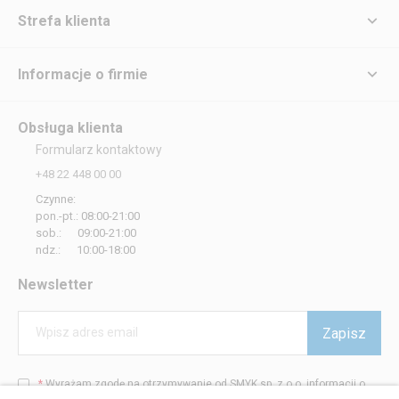
Strefa klienta
Informacje o firmie
Obsługa klienta
Formularz kontaktowy
+48 22 448 00 00
Czynne:
pon.-pt.: 08:00-21:00
sob.: 09:00-21:00
ndz.: 10:00-18:00
Newsletter
Zapisz
Wpisz adres email
*
Wyrażam zgodę na otrzymywanie od SMYK sp. z o.o. informacji o
produktach i usługach oraz promocjach i zniżkach oferowanych