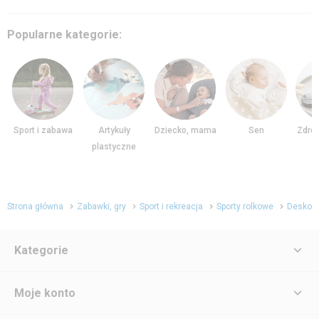
Popularne kategorie:
Sport i zabawa
Artykuły
Dziecko, mama
Sen
Zdrow
plastyczne
Strona główna
Zabawki, gry
Sport i rekreacja
Sporty rolkowe
Deskoro
Kategorie
Moje konto