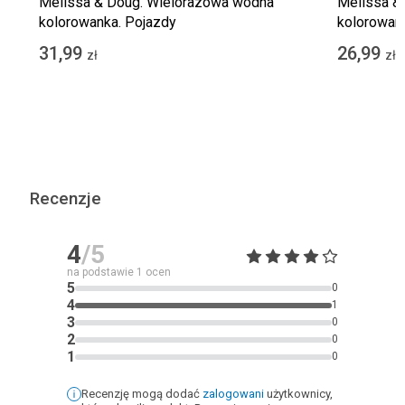
Melissa & Doug. Wielorazowa wodna
Melissa &
kolorowanka. Pojazdy
kolorowan
31,99
26,99
zł
zł
Recenzje
4
/5
na podstawie
1
ocen
5
0
4
1
3
0
2
0
1
0
Recenzję mogą dodać
zalogowani
użytkownicy,