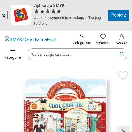
Aplikacja SMYK
Kraj i język
Pobierz
Jeszcze wygodniejsze zakupy z Twojego
telefonu
Wybierz kraj, aby przejść do zakupów
Polska (Poland)
Koszyk
Schowek
Zaloguj się
Kategorie
Twoje zamówienia dostarczymy na teren wybranego kraju.
Język
Polski
Po zmianie kraju część produktów może zostać usunięta z kosz
Zapisz