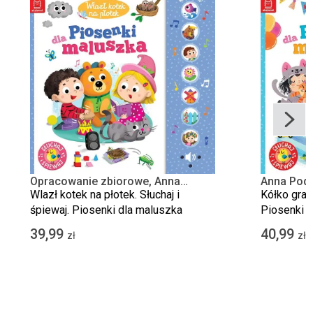
Opracowanie zbiorowe, Anna
Anna Pod
Podgórska
Wlazł kotek na płotek. Słuchaj i
Kółko grani
śpiewaj. Piosenki dla maluszka
Piosenki d
39,99
40,99
zł
zł