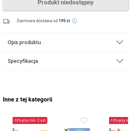
Produkt niedostępny
Darmowa dostawa od
199 zł
Opis produktu
Specyfikacja
Inne z tej kategorii
-10% przy min. 2 szt.
-10% przy min