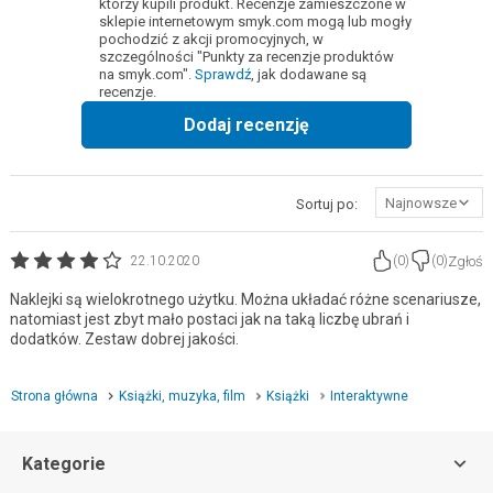
którzy kupili produkt. Recenzje zamieszczone w
sklepie internetowym smyk.com mogą lub mogły
pochodzić z akcji promocyjnych, w
szczególności "Punkty za recenzje produktów
na smyk.com".
Sprawdź
, jak dodawane są
recenzje.
Dodaj recenzję
Najnowsze
Sortuj po:
Zgłoś
22.10.2020
(
0
)
(
0
)
Naklejki są wielokrotnego użytku. Można układać różne scenariusze,
natomiast jest zbyt mało postaci jak na taką liczbę ubrań i
dodatków. Zestaw dobrej jakości.
Strona główna
Książki, muzyka, film
Książki
Interaktywne
Kategorie