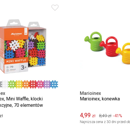
nex
Marioinex
x, Mini Waffle, klocki
Marioinex, konewka
kcyjne, 70 elementów
4,99
8,49
zł
-41%
zł
zł
Najniższa cena z 30 dni przed ob