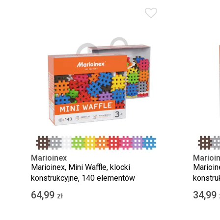
Marioinex
Marioi
Marioinex, Mini Waffle, klocki
Marioine
konstrukcyjne, 140 elementów
konstru
64,99
34,99
zł