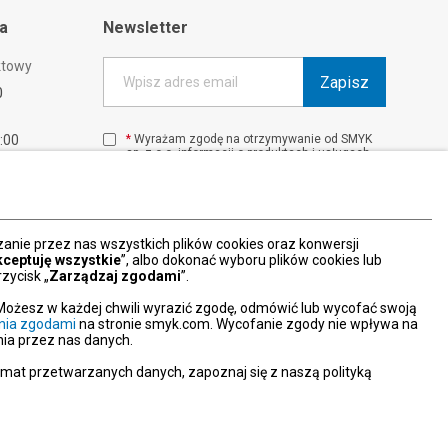
ta
Newsletter
ktowy
Zapisz
Wpisz adres email
0
1:00
*
Wyrażam zgodę na otrzymywanie od SMYK
sp. z o.o. informacji o produktach i usługach
00
oraz promocjach i zniżkach oferowanych
00
przez SMYK sp. z o.o., za pośrednictwem
środków komunikacji elektronicznej (e-mail).
W każdej chwili możesz z łatwością cofnąć
wyrażone zgody.
nie przez nas wszystkich plików cookies oraz konwersji
więcej
kceptuję wszystkie
”, albo dokonać wyboru plików cookies lub
zycisk „
Zarządzaj zgodami
”.
Możesz w każdej chwili wyrazić zgodę, odmówić lub wycofać swoją
nia zgodami
na stronie smyk.com. Wycofanie zgody nie wpływa na
ia przez nas danych.
emat przetwarzanych danych, zapoznaj się z naszą polityką