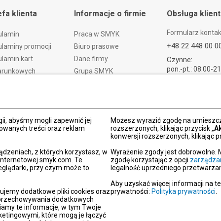
efa klienta
Informacje o firmie
Obsługa klien
Formularz konta
ulamin
Praca w SMYK
+48 22 448 00 0
laminy promocji
Biuro prasowe
lamin kart
Dane firmy
Czynne:
pon.-pt.: 08:00-2
arunkowych
Grupa SMYK
sob.: 09:00-21:
t i czas dostawy
Smyk.ua
ndz.: 10:00-18:
ty i wymiany
Smyk.ro
lamacje
Akt o usługach cyfrowych
ii, abyśmy mogli zapewnić jej
dy płatności
Deklaracja dostępności
Możesz wyrazić zgodę na umieszcza
zowanych treści oraz reklam
rozszerzonych, klikając przycisk „
A
Po
konwersji rozszerzonych, klikając pr
kacja SMYK
ądzeniach, z których korzystasz, w
Wyrażenie zgody jest dobrowolne. 
y podarunkowe
 internetowej smyk.com. Te
zgodę korzystając z opcji
zarządza
eglądarki, przy czym może to
legalność uprzedniego przetwarzan
dź sklep SMYK
gram SMYK Klub
Aby uzyskać więcej informacji na t
ujemy dodatkowe pliki cookies oraz
prywatności:
Polityka prywatności
.
letter
i przechowywania dodatkowych
unikaty
iamy te informacje, w tym Twoje
etingowymi, które mogą je łączyć
aracje zgodności