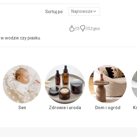
Najnowsze
Sortuj po:
Zgłoś
(
0
)
(
0
)
w wodzie czy piasku.
Sen
Zdrowie i uroda
Dom i ogród
Ks