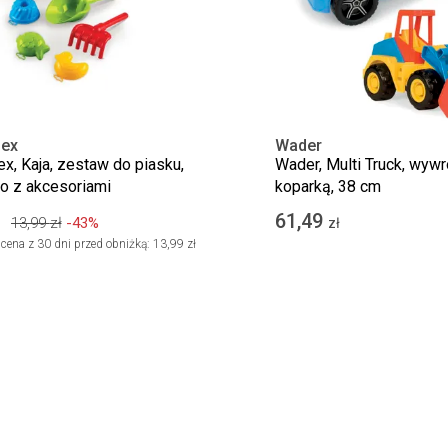
nex
Wader
ex, Kaja, zestaw do piasku,
Wader, Multi Truck, wywr
o z akcesoriami
koparką, 38 cm
61,49
13,99
zł
-43%
zł
cena z 30 dni przed obniżką:
13,99 zł