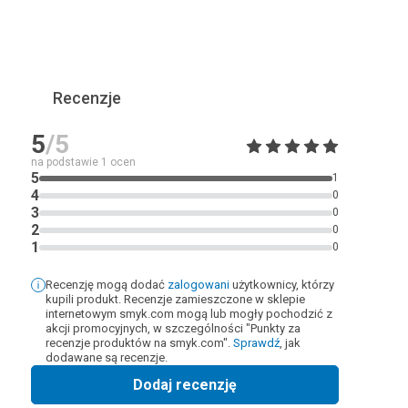
Recenzje
5
/5
na podstawie
1
ocen
5
1
4
0
3
0
2
0
1
0
Recenzję mogą dodać
zalogowani
użytkownicy, którzy
kupili produkt. Recenzje zamieszczone w sklepie
internetowym smyk.com mogą lub mogły pochodzić z
akcji promocyjnych, w szczególności "Punkty za
recenzje produktów na smyk.com".
Sprawdź
, jak
dodawane są recenzje.
Dodaj recenzję