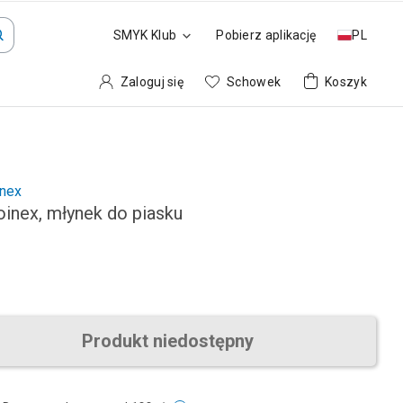
SMYK Klub
Pobierz aplikację
PL
Zaloguj się
Schowek
Koszyk
inex
oinex, młynek do piasku
Produkt niedostępny