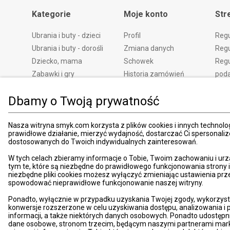
Kategorie
Moje konto
Str
Ubrania i buty - dzieci
Profil
Reg
Ubrania i buty - dorośli
Zmiana danych
Regu
Dziecko, mama
Schowek
Regu
Zabawki i gry
Historia zamówień
pod
Książki
Edycja zgód
Kosz
Dbamy o Twoją prywatność
Zdrowie i uroda
Polityka prywatności
Zwro
Dom i ogród
Ustawienia prywatności
Rek
Nasza witryna smyk.com korzysta z plików cookies i innych technolog
Promocje
Śledzenie zamówień
Meto
prawidłowe działanie, mierzyć wydajność, dostarczać Ci spersonali
Porady
Pay
dostosowanych do Twoich indywidualnych zainteresowań.
Mapa witryny
Apli
W tych celach zbieramy informacje o Tobie, Twoim zachowaniu i urz
Kart
tym te, które są niezbędne do prawidłowego funkcjonowania strony
niezbędne pliki cookies możesz wyłączyć zmieniając ustawienia prz
Znaj
spowodować nieprawidłowe funkcjonowanie naszej witryny.
Pro
Ponadto, wyłącznie w przypadku uzyskania Twojej zgody, wykorzyst
News
konwersje rozszerzone w celu uzyskiwania dostępu, analizowania 
Kom
informacji, a także niektórych danych osobowych. Ponadto udostępn
dane osobowe, stronom trzecim, będącym naszymi partnerami mark
Dekl