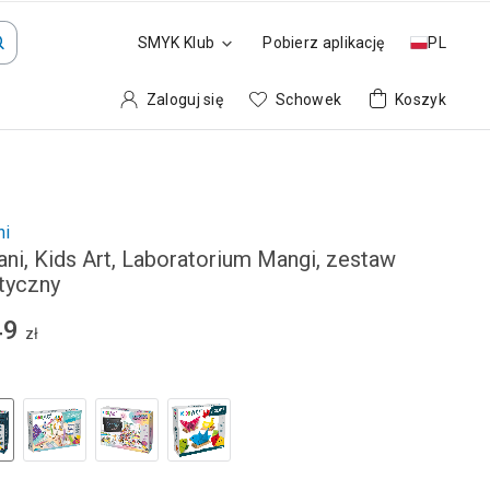
SMYK Klub
Pobierz aplikację
PL
Zaloguj się
Schowek
Koszyk
ni
ani, Kids Art, Laboratorium Mangi, zestaw
styczny
49
zł