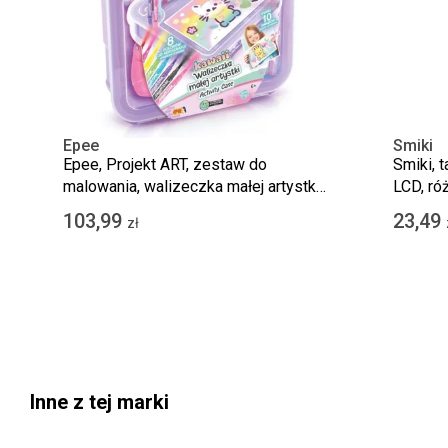
Epee
Smiki
Epee, Projekt ART, zestaw do
Smiki, 
malowania, walizeczka małej artystki
LCD, ró
z aerografem
103,99
23,49
zł
Inne z tej marki