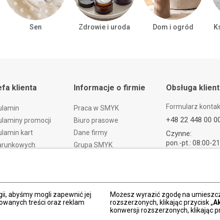
Sen
Zdrowie i uroda
Dom i ogród
Ks
efa klienta
Informacje o firmie
Obsługa klien
Formularz konta
ulamin
Praca w SMYK
+48 22 448 00 0
laminy promocji
Biuro prasowe
lamin kart
Dane firmy
Czynne:
pon.-pt.: 08:00-2
arunkowych
Grupa SMYK
sob.: 09:00-21:
t i czas dostawy
Smyk.ua
ndz.: 10:00-18:
ty i wymiany
Smyk.ro
lamacje
Akt o usługach cyfrowych
dy płatności
Deklaracja dostępności
ii, abyśmy mogli zapewnić jej
Możesz wyrazić zgodę na umieszcza
zowanych treści oraz reklam
rozszerzonych, klikając przycisk „
A
Po
konwersji rozszerzonych, klikając pr
kacja SMYK