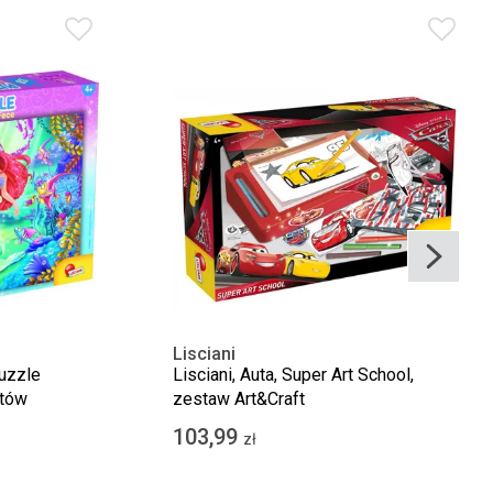
Lisciani
puzzle
Lisciani, Auta, Super Art School,
ntów
zestaw Art&Craft
103,99
zł