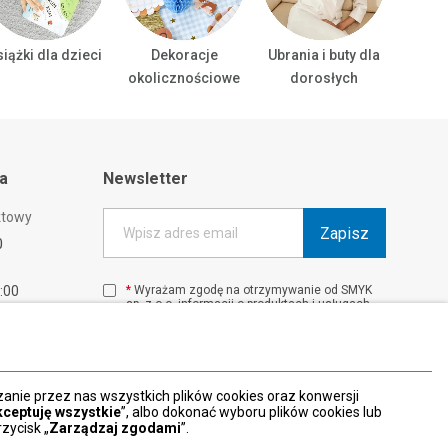
iążki dla dzieci
Dekoracje
Ubrania i buty dla
Ubrani
okolicznościowe
dorosłych
ta
Newsletter
ktowy
Zapisz
Wpisz adres email
0
1:00
*
Wyrażam zgodę na otrzymywanie od SMYK
sp. z o.o. informacji o produktach i usługach
00
oraz promocjach i zniżkach oferowanych
00
przez SMYK sp. z o.o., za pośrednictwem
środków komunikacji elektronicznej (e-mail).
W każdej chwili możesz z łatwością cofnąć
wyrażone zgody.
nie przez nas wszystkich plików cookies oraz konwersji
więcej
kceptuję wszystkie
”, albo dokonać wyboru plików cookies lub
zycisk „
Zarządzaj zgodami
”.