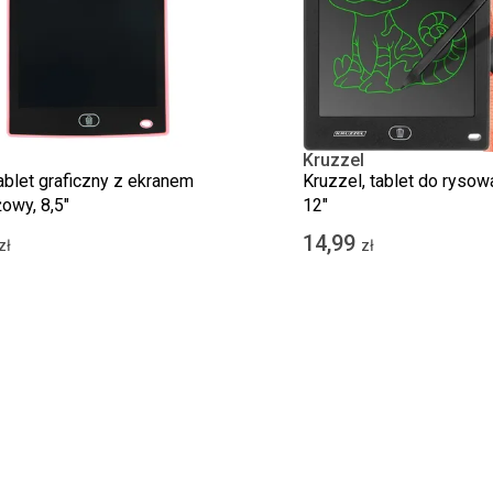
Kruzzel
tablet graficzny z ekranem
Kruzzel, tablet do rysowa
żowy, 8,5"
12"
14,99
zł
zł