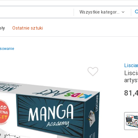
Wszystkie kategorie
oły
Ostatnie sztuki
ysowanie
Liscia
Lisci
arty
81,