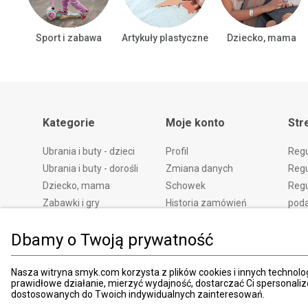
Sport i zabawa
Artykuły plastyczne
Dziecko, mama
Kategorie
Moje konto
Str
Ubrania i buty - dzieci
Profil
Reg
Ubrania i buty - dorośli
Zmiana danych
Regu
Dziecko, mama
Schowek
Regu
Zabawki i gry
Historia zamówień
pod
Książki
Edycja zgód
Kosz
Dbamy o Twoją prywatność
Zdrowie i uroda
Polityka prywatności
Zwro
Dom i ogród
Ustawienia prywatności
Rek
Promocje
Śledzenie zamówień
Meto
Nasza witryna smyk.com korzysta z plików cookies i innych technolog
prawidłowe działanie, mierzyć wydajność, dostarczać Ci spersonali
Porady
Pay
dostosowanych do Twoich indywidualnych zainteresowań.
Mapa witryny
Apli