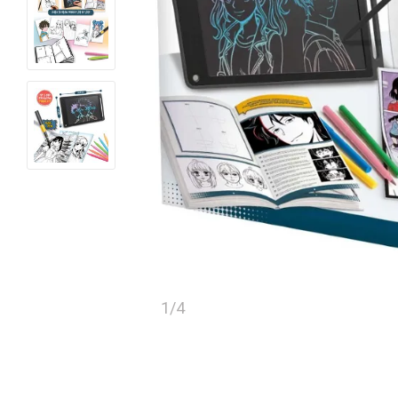
1
/
4