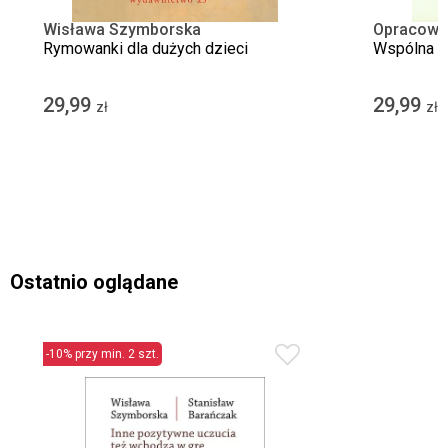
Wisława Szymborska
Opracowa
Rymowanki dla dużych dzieci
Wspólna o
29,99
29,99
zł
zł
Ostatnio oglądane
-10% przy min. 2 szt.