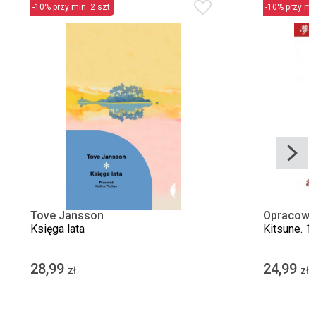
-10% przy min. 2 szt.
-10% przy min
Tove Jansson
Opracowa
Księga lata
Kitsune. 1
28,99
24,99
zł
zł