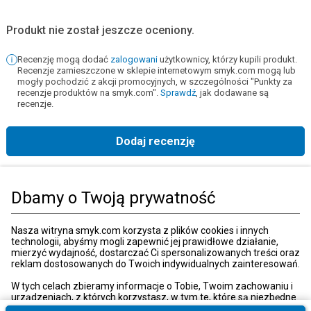
Produkt nie został jeszcze oceniony.
Recenzję mogą dodać
zalogowani
użytkownicy, którzy kupili produkt.
Recenzje zamieszczone w sklepie internetowym smyk.com mogą lub
mogły pochodzić z akcji promocyjnych, w szczególności "Punkty za
recenzje produktów na smyk.com".
Sprawdź
, jak dodawane są
recenzje.
Dodaj recenzję
Strona główna
Książki, muzyka, film
Książki
Książki dla dorosłych
Li
Dbamy o Twoją prywatność
Kategorie
Nasza witryna smyk.com korzysta z plików cookies i innych
technologii, abyśmy mogli zapewnić jej prawidłowe działanie,
mierzyć wydajność, dostarczać Ci spersonalizowanych treści oraz
reklam dostosowanych do Twoich indywidualnych zainteresowań.
Moje konto
W tych celach zbieramy informacje o Tobie, Twoim zachowaniu i
urządzeniach, z których korzystasz, w tym te, które są niezbędne
do prawidłowego funkcjonowania strony internetowej smyk.com.