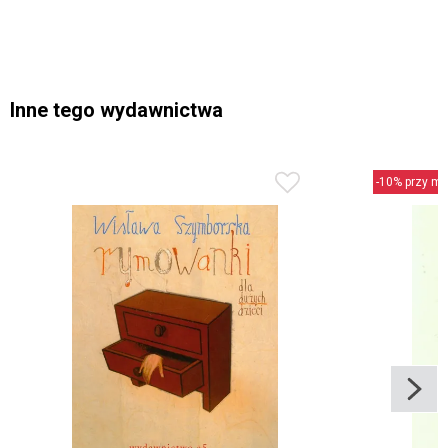
Inne tego wydawnictwa
-10% przy min