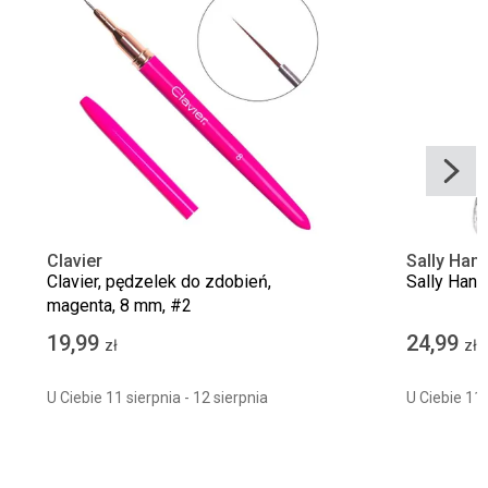
Clavier
Sally Han
Clavier, pędzelek do zdobień,
Sally Hans
magenta, 8 mm, #2
19,99
24,99
zł
zł
U Ciebie 11 sierpnia - 12 sierpnia
U Ciebie 11 