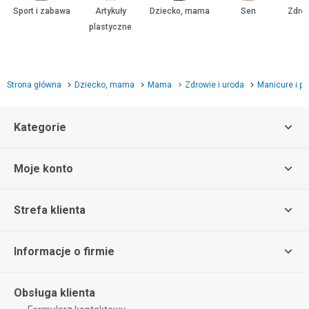
Sport i zabawa
Artykuły
Dziecko, mama
Sen
Zdrow
plastyczne
Strona główna
Dziecko, mama
Mama
Zdrowie i uroda
Manicure i pe
Kategorie
Moje konto
Strefa klienta
Informacje o firmie
Obsługa klienta