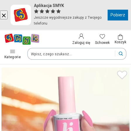
Aplikacja SMYK
Kraj i język
Pobierz
Jeszcze wygodniejsze zakupy z Twojego
telefonu
Wybierz kraj, aby przejść do zakupów
Polska (Poland)
Koszyk
Schowek
Zaloguj się
Kategorie
Twoje zamówienia dostarczymy na teren wybranego kraju.
Język
Polski
Po zmianie kraju część produktów może zostać usunięta z kosz
Zapisz