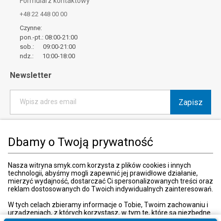
Formularz kontaktowy
+48 22 448 00 00
Czynne:
pon.-pt.: 08:00-21:00
sob.: 09:00-21:00
ndz.: 10:00-18:00
Newsletter
Zapisz
Wpisz adres email
*
Wyrażam zgodę na otrzymywanie od SMYK sp. z o.o. informacji o
produktach i usługach oraz promocjach i zniżkach oferowanych
Dbamy o Twoją prywatność
przez SMYK sp. z o.o., za pośrednictwem środków komunikacji
elektronicznej (e-mail).
W każdej chwili możesz z łatwością cofnąć wyrażone zgody.
Nasza witryna smyk.com korzysta z plików cookies i innych
więcej
technologii, abyśmy mogli zapewnić jej prawidłowe działanie,
mierzyć wydajność, dostarczać Ci spersonalizowanych treści oraz
reklam dostosowanych do Twoich indywidualnych zainteresowań.
W tych celach zbieramy informacje o Tobie, Twoim zachowaniu i
urządzeniach, z których korzystasz, w tym te, które są niezbędne
Kraj i język
:
Polska (Poland)
do prawidłowego funkcjonowania strony internetowej smyk.com.