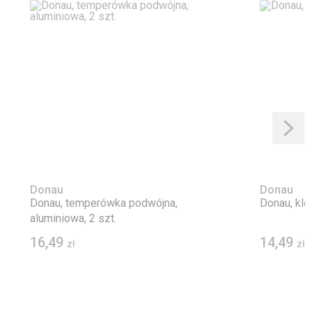
Donau
Donau
Donau, temperówka podwójna,
Donau, klej
aluminiowa, 2 szt.
16,49
14,49
zł
zł