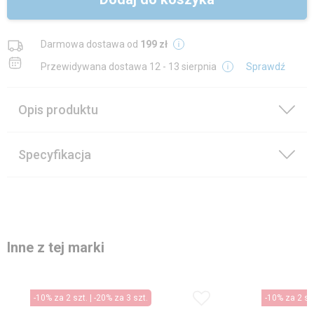
Darmowa dostawa od
199 zł
Przewidywana dostawa
12 - 13 sierpnia
Sprawdź
Opis produktu
Specyfikacja
Inne z tej marki
-10% za 2 szt. | -20% za 3 szt.
-10% za 2 szt