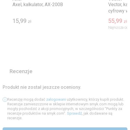
Axel, kalkulator, AX-200B
Vector, kal
cyfrowy w
15,99
55,99
zł
zł
Najniższa cen
Recenzje
Produkt nie został jeszcze oceniony.
Recenzję mogą dodać
zalogowani
użytkownicy, którzy kupili produkt.
Recenzje zamieszczone w sklepie internetowym smyk.com mogą lub
mogły pochodzić z akcji promocyjnych, w szczególności "Punkty za
recenzje produktów na smyk.com".
Sprawdź
, jak dodawane są
recenzje.