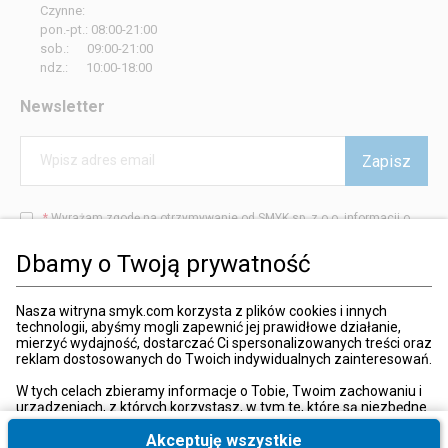
Czynne:
pon.-pt.: 08:00-21:00
sob.: 09:00-21:00
ndz.: 10:00-18:00
Newsletter
Zapisz
Wpisz adres email
*
Wyrażam zgodę na otrzymywanie od SMYK sp. z o.o. informacji o
produktach i usługach oraz promocjach i zniżkach oferowanych
przez SMYK sp. z o.o., za pośrednictwem środków komunikacji
Dbamy o Twoją prywatność
elektronicznej (e-mail).
W każdej chwili możesz z łatwością cofnąć wyrażone zgody.
więcej
Nasza witryna smyk.com korzysta z plików cookies i innych
technologii, abyśmy mogli zapewnić jej prawidłowe działanie,
mierzyć wydajność, dostarczać Ci spersonalizowanych treści oraz
reklam dostosowanych do Twoich indywidualnych zainteresowań.
Kraj i język
:
Polska (Poland)
W tych celach zbieramy informacje o Tobie, Twoim zachowaniu i
urządzeniach, z których korzystasz, w tym te, które są niezbędne
do prawidłowego funkcjonowania strony internetowej smyk.com.
Te niezbędne pliki cookies możesz wyłączyć zmieniając
Akceptuję wszystkie