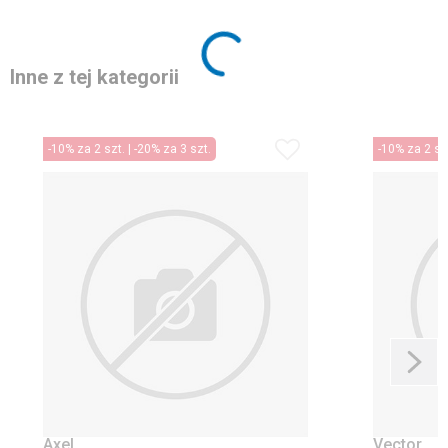
Inne z tej kategorii
-10% za 2 szt. | -20% za 3 szt.
-10% za 2 szt
Axel
Vector