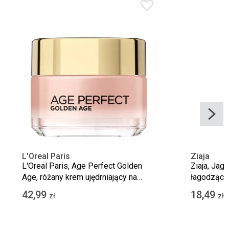
L'Oreal Paris
Ziaja
L'Oreal Paris, Age Perfect Golden
Ziaja, Jag
Age, różany krem ujędrniający na
łagodzący
dzień, 50 ml
dzień, SPF
42,99
18,49
zł
zł