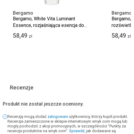
Bergamo
Bergamo
Bergamo, White Vita Luminant
Bergamo, 2
Essence, rozjaśniająca esencja do
rozświetla
twarzy, 110 ml
ml
58,49
58,49
zł
zł
Recenzje
Produkt nie został jeszcze oceniony.
Recenzję mogą dodać
zalogowani
użytkownicy, którzy kupili produkt.
Recenzje zamieszczone w sklepie internetowym smyk.com mogą lub
mogły pochodzić z akcji promocyjnych, w szczególności "Punkty za
recenzje produktów na smyk.com".
Sprawdź
, jak dodawane są