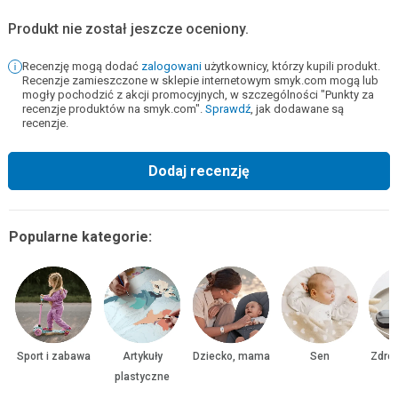
Produkt nie został jeszcze oceniony.
Recenzję mogą dodać
zalogowani
użytkownicy, którzy kupili produkt.
Recenzje zamieszczone w sklepie internetowym smyk.com mogą lub
mogły pochodzić z akcji promocyjnych, w szczególności "Punkty za
recenzje produktów na smyk.com".
Sprawdź
, jak dodawane są
recenzje.
Dodaj recenzję
Popularne kategorie:
Sport i zabawa
Artykuły
Dziecko, mama
Sen
Zdrow
plastyczne