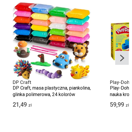
DP Craft
Play-Doh
DP Craft, masa plastyczna, piankolina,
Play-Doh, 
glinka polimerowa, 24 kolorów
nauka kroj
21,49
59,99
zł
zł