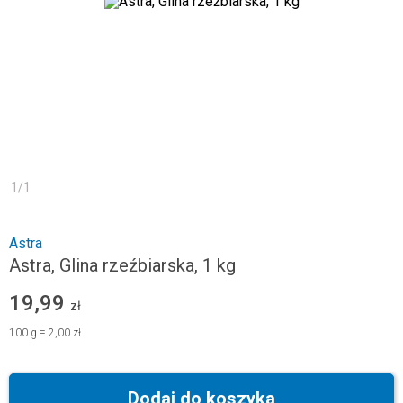
1
/
1
Astra
Astra, Glina rzeźbiarska, 1 kg
19,99
zł
100
g
=
2,00 zł
Dodaj do koszyka