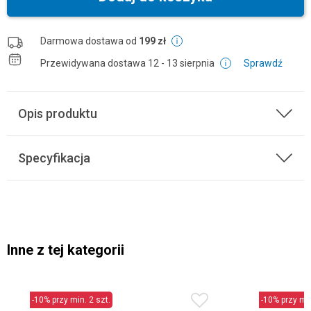
Darmowa dostawa od
199 zł
Przewidywana dostawa
12 - 13 sierpnia
Sprawdź
Opis produktu
Specyfikacja
Inne z tej kategorii
-10% przy min. 2 szt.
-10% przy min