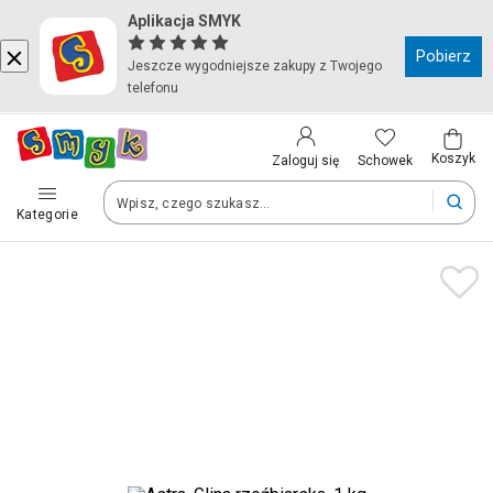
Aplikacja SMYK
Kraj i język
Pobierz
Jeszcze wygodniejsze zakupy z Twojego
telefonu
Wybierz kraj, aby przejść do zakupów
Polska (Poland)
Koszyk
Schowek
Zaloguj się
Kategorie
Twoje zamówienia dostarczymy na teren wybranego kraju.
Język
Polski
Po zmianie kraju część produktów może zostać usunięta z kosz
Zapisz