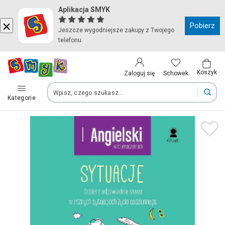
Aplikacja SMYK
Kraj i język
Pobierz
Jeszcze wygodniejsze zakupy z Twojego
telefonu
Wybierz kraj, aby przejść do zakupów
Polska (Poland)
Koszyk
Schowek
Zaloguj się
Kategorie
Twoje zamówienia dostarczymy na teren wybranego kraju.
Język
Polski
Po zmianie kraju część produktów może zostać usunięta z kosz
Zapisz