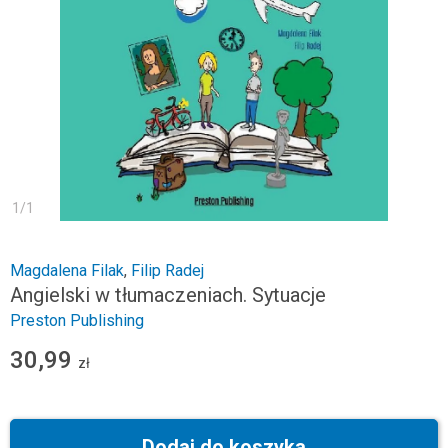
1
/
1
Magdalena Filak
,
Filip Radej
Angielski w tłumaczeniach. Sytuacje
Preston Publishing
30,99
zł
Dodaj do koszyka