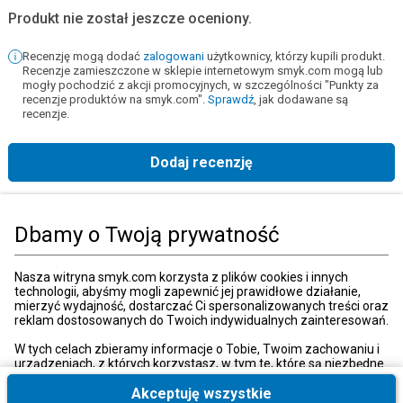
Produkt nie został jeszcze oceniony.
Recenzję mogą dodać
zalogowani
użytkownicy, którzy kupili produkt.
Recenzje zamieszczone w sklepie internetowym smyk.com mogą lub
mogły pochodzić z akcji promocyjnych, w szczególności "Punkty za
recenzje produktów na smyk.com".
Sprawdź
, jak dodawane są
recenzje.
Dodaj recenzję
Strona główna
Książki, muzyka, film
Książki
Nauka języków obcych
Dbamy o Twoją prywatność
Kategorie
Nasza witryna smyk.com korzysta z plików cookies i innych
technologii, abyśmy mogli zapewnić jej prawidłowe działanie,
mierzyć wydajność, dostarczać Ci spersonalizowanych treści oraz
reklam dostosowanych do Twoich indywidualnych zainteresowań.
Moje konto
W tych celach zbieramy informacje o Tobie, Twoim zachowaniu i
urządzeniach, z których korzystasz, w tym te, które są niezbędne
do prawidłowego funkcjonowania strony internetowej smyk.com.
Strefa klienta
Te niezbędne pliki cookies możesz wyłączyć zmieniając
Akceptuję wszystkie