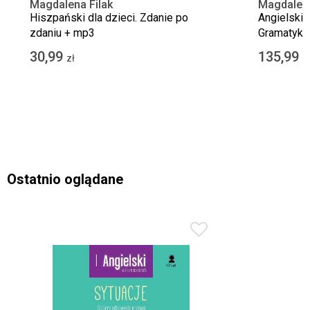
Magdalena Filak
Magdalena 
Hiszpański dla dzieci. Zdanie po
Angielski 
zdaniu + mp3
Gramatyka
30,99
135,99
zł
z
Ostatnio oglądane