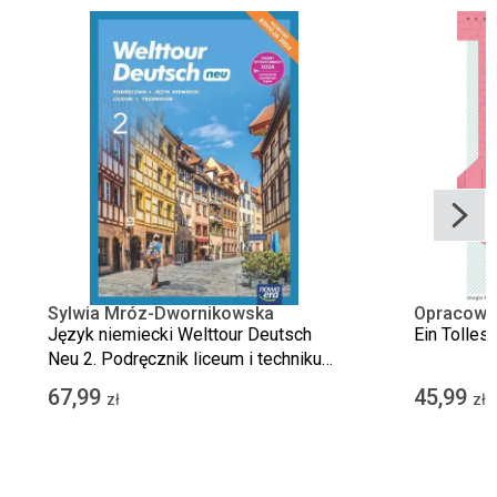
Sylwia Mróz-Dwornikowska
Opracowa
Język niemiecki Welttour Deutsch
Ein Tolles
Neu 2. Podręcznik liceum i technikum.
Edycja 2024
67,99
45,99
zł
zł