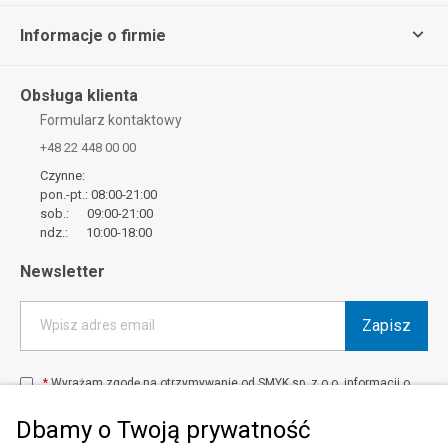
Informacje o firmie
Obsługa klienta
Formularz kontaktowy
+48 22 448 00 00
Czynne:
pon.-pt.: 08:00-21:00
sob.: 09:00-21:00
ndz.: 10:00-18:00
Newsletter
Zapisz
Wpisz adres email
*
Wyrażam zgodę na otrzymywanie od SMYK sp. z o.o. informacji o
produktach i usługach oraz promocjach i zniżkach oferowanych
przez SMYK sp. z o.o., za pośrednictwem środków komunikacji
Dbamy o Twoją prywatność
elektronicznej (e-mail).