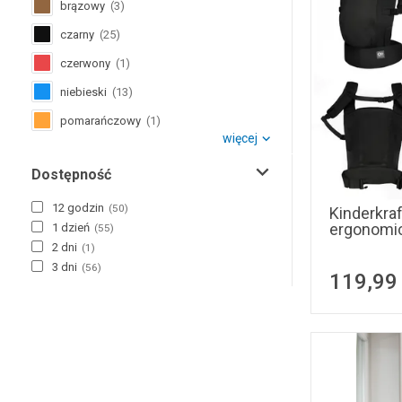
brązowy
(
3
)
czarny
(
25
)
czerwony
(
1
)
niebieski
(
13
)
pomarańczowy
(
1
)
więcej
różowy
(
6
)
Dostępność
srebrny
(
1
)
szary
(
39
)
12 godzin
(
50
)
Kinderkraf
ergonomic
1 dzień
(
55
)
zielony
(
6
)
2 dni
(
1
)
żółty
(
1
)
3 dni
(
56
)
119,99