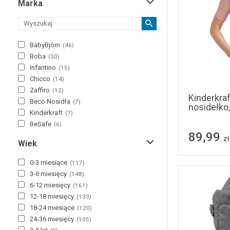
Marka
BabyBjörn
(
46
)
Boba
(
30
)
Infantino
(
15
)
Chicco
(
14
)
Zaffiro
(
12
)
Kinderkraf
Beco Nosidła
(
7
)
nosidełko
Kinderkraft
(
7
)
BeSafe
(
6
)
89,99
MiniMeis
(
5
)
zł
Wiek
Momcozy
(
5
)
Lionelo
(
4
)
0-3 miesiące
(
117
)
LittleLife
(
3
)
3-6 miesięcy
(
148
)
Deuter
(
2
)
6-12 miesięcy
(
161
)
LennyLamb
(
2
)
12-18 miesięcy
(
133
)
Smiki
(
2
)
18-24 miesiące
(
120
)
Boppy
(
1
)
24-36 miesięcy
(
105
)
Thule
(
1
)