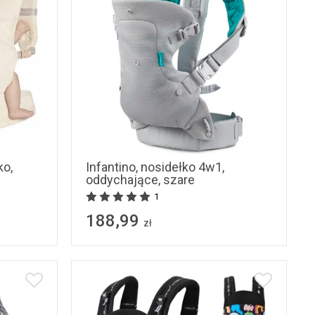
ko,
Infantino, nosidełko 4w1,
oddychające, szare
1
188,99
zł