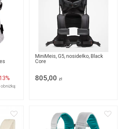
MiniMeis, G5, nosidełko, Black
ves
Core
805,00
-13%
zł
 obniżką: