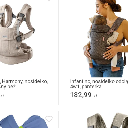
, Harmony, nosidełko,
Infantino, nosidełko odci
sny beż
4w1, panterka
182,99
zł
zł