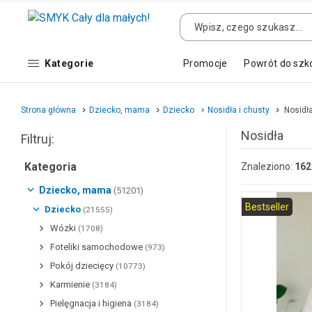
Kategorie
Promocje
Powrót do szk
Strona główna
Dziecko, mama
Dziecko
Nosidła i chusty
Nosidł
Nosidła
Filtruj:
Kategoria
Znaleziono:
162
Dziecko, mama
(51201)
Bestseller
Dziecko
(21555)
Wózki
(1708)
Foteliki samochodowe
(973)
Pokój dziecięcy
(10773)
Karmienie
(3184)
Pielęgnacja i higiena
(3184)