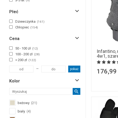
3-5 lat
(
9
)
Płeć
Dziewczynka
(
161
)
Chłopiec
(
154
)
Cena
50 - 100 zł
(
12
)
Infantino,
100 - 200 zł
(
28
)
4w1, szar
> 200 zł
(
122
)
–
pokaż
176,99
Kolor
beżowy
(
21
)
biały
(
4
)