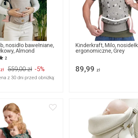
, nosidło bawełniane,
Kinderkraft, Milo, nosideł
ełkowy, Almond
ergonomiczne, Grey
2
89,99
559,00 zł
-5%
zł
zł
ena z 30 dni przed obniżką: