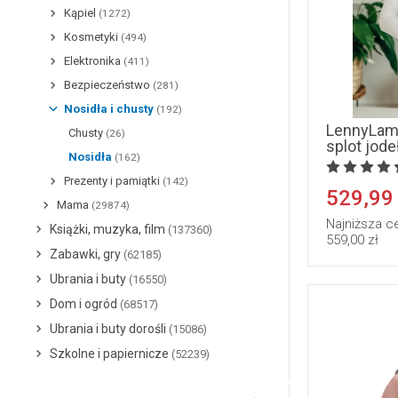
Kąpiel
(1272)
Kosmetyki
(494)
Elektronika
(411)
Bezpieczeństwo
(281)
Nosidła i chusty
(192)
LennyLamb
Chusty
(26)
splot jod
Nosidła
(162)
Prezenty i pamiątki
(142)
529,99
Mama
(29874)
Najniższa c
Książki, muzyka, film
(137360)
559,00 zł
Zabawki, gry
(62185)
Ubrania i buty
(16550)
Dom i ogród
(68517)
Ubrania i buty dorośli
(15086)
Szkolne i papiernicze
(52239)