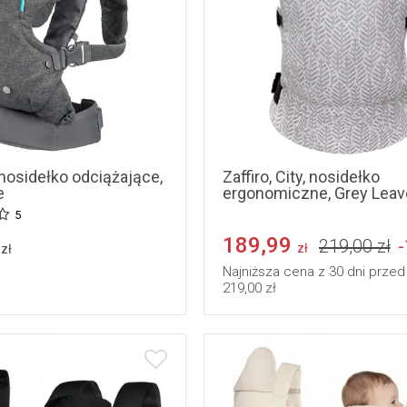
 nosidełko odciążające,
Zaffiro, City, nosidełko
e
ergonomiczne, Grey Lea
5
189,99
219,00 zł
zł
zł
Najniższa cena z 30 dni przed
219,00 zł