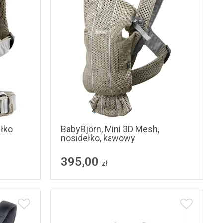
ełko
BabyBjörn, Mini 3D Mesh,
nosidełko, kawowy
395,00
zł