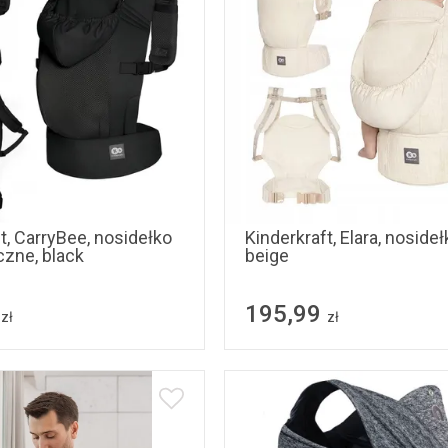
t, CarryBee, nosidełko
Kinderkraft, Elara, nosideł
zne, black
beige
195,99
zł
zł