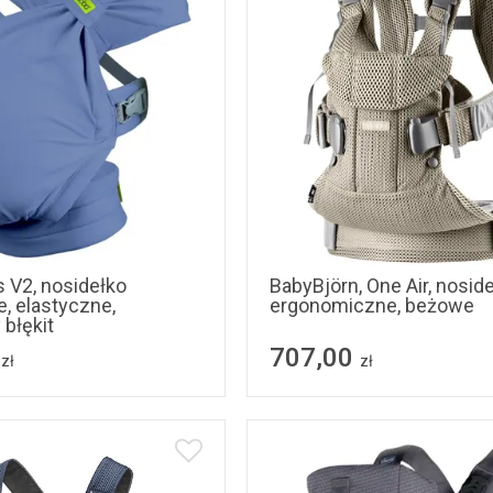
s V2, nosidełko
BabyBjörn, One Air, nosid
, elastyczne,
ergonomiczne, beżowe
 błękit
707,00
zł
zł