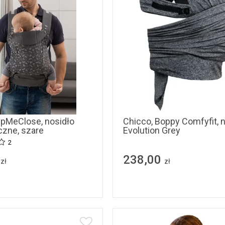
epMeClose, nosidło
Chicco, Boppy Comfyfit, n
zne, szare
Evolution Grey
2
238,00
zł
zł