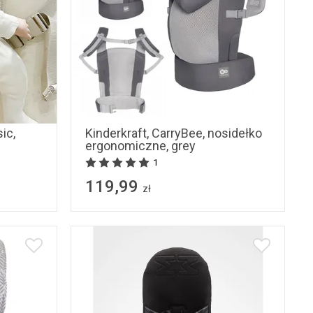
ic,
Kinderkraft, CarryBee, nosidełko
ergonomiczne, grey
1
119,99
zł