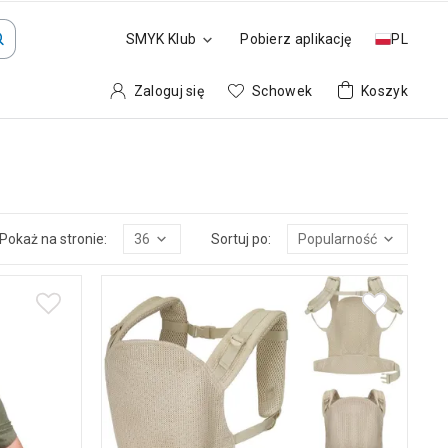
SMYK Klub
Pobierz aplikację
PL
Zaloguj się
Schowek
Koszyk
Pokaż na stronie:
36
Sortuj po:
Popularność