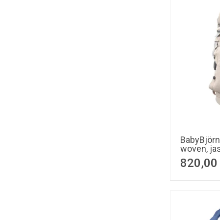
BabyBjörn
woven, ja
820,00