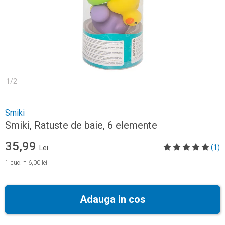
1
/
2
Smiki
Smiki, Ratuste de baie, 6 elemente
35,99
(1)
Lei
1
buc.
=
6,00 lei
Adauga in cos