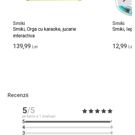
Smiki
Smiki
Smiki, Orga cu karaoke, jucarie
Smiki, Iepu
interactiva
139,99
12,99
Lei
Lei
Recenzii
5
/5
pe baza a
1
evaluari
5
1
4
0
3
0