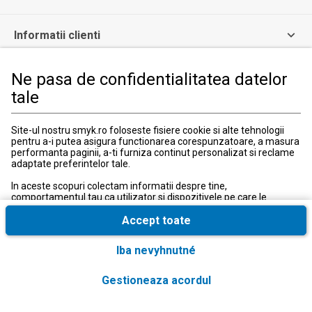
Informatii clienti
Ne pasa de confidentialitatea datelor
Informatii legale
tale
Serviciul Relatii Clienti
Site-ul nostru smyk.ro foloseste fisiere cookie si alte tehnologii
Formular de contact
pentru a-i putea asigura functionarea corespunzatoare, a masura
031 40 50 900
performanta paginii, a-ti furniza continut personalizat si reclame
Program:
adaptate preferintelor tale.
Luni-vineri: 10:00-18:00
In aceste scopuri colectam informatii despre tine,
comportamentul tau ca utilizator si dispozitivele pe care le
utilizezi, inclusiv cele necesare pentru functionarea
corespunzatoare a site-ului smyk.ro. Aceste fisiere cookie
Accept toate
necesare pot fi dezactivate prin modificarea setarilor browserului,
insa acest lucru poate cauza functionarea defectuoasa a site-ului
Iba nevyhnutné
nostru.
In plus, numai cu acordul tau, folosim fisiere cookie suplimentare
Gestioneaza acordul
Tara si limba
:
România (Romania)
si conversii extinse cu scopul de a accesa, a analiza si a stoca
informatii suplimentare, precum si anumite date cu caracter
personal. In plus, distribuim aceste informatii, inclusiv datele tale