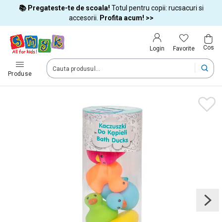
📚 Pregateste-te de scoala!
Totul pentru copii: rucsacuri si
Tara si limba
accesorii.
Profita acum! >>
Cos
Alege tara si treci la cumparaturi
Favorite
Login
România (Romania)
Produse
Livram comenzile tale in tara selectata.
Limba
Română
Dupa schimbarea tarii, unele produse pot fi eliminate din cos
Confirma