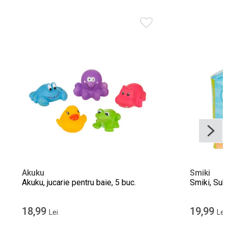
Akuku
Smiki
Akuku, jucarie pentru baie, 5 buc.
Smiki, Sub 
18,99
19,99
Lei
Lei