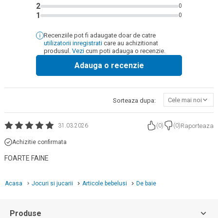
2
0
1
0
Recenziile pot fi adaugate doar de catre
utilizatorii inregistrati
care au achizitionat
produsul.
Vezi
cum poti adauga o recenzie.
Adauga o recenzie
Cele mai noi
Sorteaza dupa:
Raporteaza
31.03.2026
(
0
)
(
0
)
Achizitie confirmata
FOARTE FAINE
Acasa
Jocuri si jucarii
Articole bebelusi
De baie
Produse