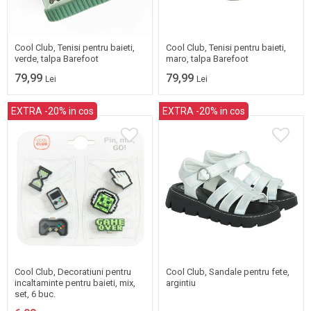
19
20
21
22
19
21
22
23
23
24
25
24
25
Cool Club, Tenisi pentru baieti,
Cool Club, Tenisi pentru baieti,
verde, talpa Barefoot
maro, talpa Barefoot
79,99
79,99
Lei
Lei
EXTRA -20% in cos
EXTRA -20% in cos
One Size
31
32
Cool Club, Decoratiuni pentru
Cool Club, Sandale pentru fete,
incaltaminte pentru baieti, mix,
argintiu
set, 6 buc.