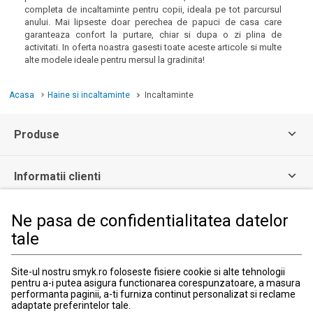
completa de incaltaminte pentru copii, ideala pe tot parcursul
anului. Mai lipseste doar perechea de papuci de casa care
garanteaza confort la purtare, chiar si dupa o zi plina de
activitati. In oferta noastra gasesti toate aceste articole si multe
alte modele ideale pentru mersul la gradinita!
Acasa
Haine si incaltaminte
Incaltaminte
Produse
Informatii clienti
Ne pasa de confidentialitatea datelor
Informatii legale
tale
Serviciul Relatii Clienti
Site-ul nostru smyk.ro foloseste fisiere cookie si alte tehnologii
Formular de contact
pentru a-i putea asigura functionarea corespunzatoare, a masura
031 40 50 900
performanta paginii, a-ti furniza continut personalizat si reclame
Program:
adaptate preferintelor tale.