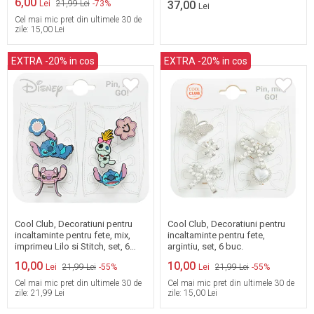
6,00
Lei
21,99 Lei
-73%
37,00
Lei
Cel mai mic pret din ultimele 30 de
zile:
15,00 Lei
EXTRA -20% in cos
EXTRA -20% in cos
One Size
One Size
Cool Club, Decoratiuni pentru
Cool Club, Decoratiuni pentru
incaltaminte pentru fete, mix,
incaltaminte pentru fete,
imprimeu Lilo si Stitch, set, 6
argintiu, set, 6 buc.
buc.
10,00
10,00
Lei
21,99 Lei
-55%
Lei
21,99 Lei
-55%
Cel mai mic pret din ultimele 30 de
Cel mai mic pret din ultimele 30 de
zile:
21,99 Lei
zile:
15,00 Lei