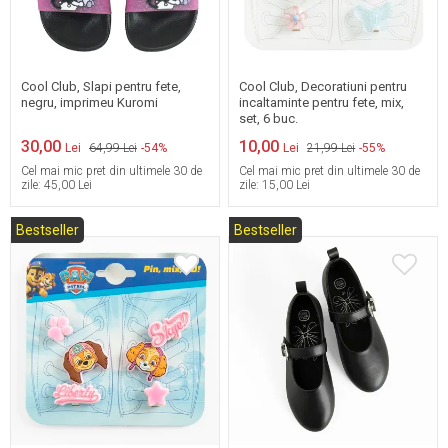
37
One Size
Cool Club, Slapi pentru fete,
Cool Club, Decoratiuni pentru
negru, imprimeu Kuromi
incaltaminte pentru fete, mix,
set, 6 buc.
30,00
10,00
Lei
64,99 Lei
-54%
Lei
21,99 Lei
-55%
Cel mai mic pret din ultimele 30 de
Cel mai mic pret din ultimele 30 de
zile:
45,00 Lei
zile:
15,00 Lei
Bestseller
Bestseller
31
32
33
34
One Size
35
36