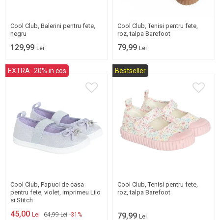
35
36
24
25
Cool Club, Balerini pentru fete,
Cool Club, Tenisi pentru fete,
negru
roz, talpa Barefoot
129,99
79,99
Lei
Lei
EXTRA -20% in cos
Bestseller
26
27
28
29
26
30
Cool Club, Papuci de casa
Cool Club, Tenisi pentru fete,
pentru fete, violet, imprimeu Lilo
roz, talpa Barefoot
si Stitch
45,00
Lei
64,99 Lei
-31%
79,99
Lei