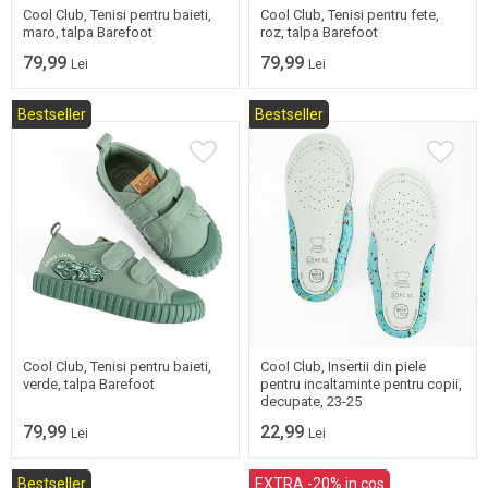
Cool Club, Tenisi pentru baieti,
Cool Club, Tenisi pentru fete,
maro, talpa Barefoot
roz, talpa Barefoot
79,99
79,99
Lei
Lei
Bestseller
Bestseller
26
27
28
29
30
23/25
Cool Club, Tenisi pentru baieti,
Cool Club, Insertii din piele
verde, talpa Barefoot
pentru incaltaminte pentru copii,
decupate, 23-25
79,99
22,99
Lei
Lei
Bestseller
EXTRA -20% in cos