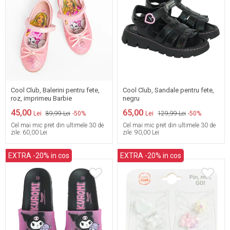
30
31
32
33
Cool Club, Balerini pentru fete,
Cool Club, Sandale pentru fete,
roz, imprimeu Barbie
negru
45,00
65,00
Lei
89,99 Lei
-50%
Lei
129,99 Lei
-50%
Cel mai mic pret din ultimele 30 de
Cel mai mic pret din ultimele 30 de
zile:
60,00 Lei
zile:
90,00 Lei
EXTRA -20% in cos
EXTRA -20% in cos