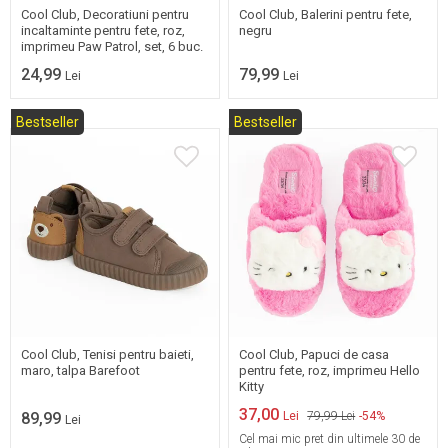
Cool Club, Decoratiuni pentru
Cool Club, Balerini pentru fete,
incaltaminte pentru fete, roz,
negru
imprimeu Paw Patrol, set, 6 buc.
24,99
79,99
Lei
Lei
Bestseller
Bestseller
19
20
21
22
31/32
33/34
23
24
25
35/36
Cool Club, Tenisi pentru baieti,
Cool Club, Papuci de casa
maro, talpa Barefoot
pentru fete, roz, imprimeu Hello
Kitty
37,00
89,99
Lei
79,99 Lei
-54%
Lei
Cel mai mic pret din ultimele 30 de