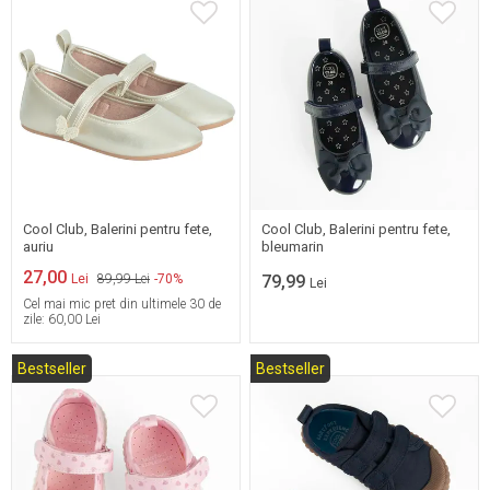
31
32
33
34
27
28
35
Cool Club, Balerini pentru fete,
Cool Club, Balerini pentru fete,
auriu
bleumarin
27,00
Lei
89,99 Lei
-70%
79,99
Lei
Cel mai mic pret din ultimele 30 de
zile:
60,00 Lei
Bestseller
Bestseller