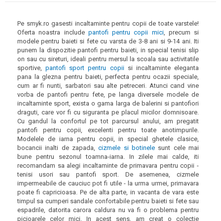
Pe smyk.ro gasesti incaltaminte pentru copii de toate varstele!
Oferta noastra include
pantofi pentru copii mici
, precum si
modele pentru baieti si fete cu varsta de 3-8 ani si 9-14 ani. Iti
punem la dispozitie pantofi pentru baieti, in special tenisi slip
on sau cu sireturi, ideali pentru mersul la scoala sau activitatile
sportive,
pantofi sport pentru copii
si incaltaminte eleganta
pana la glezna pentru baieti, perfecta pentru ocazii speciale,
cum ar fi nunti, sarbatori sau alte petreceri. Atunci cand vine
vorba de pantofi pentru fete, pe langa diversele modele de
incaltaminte sport, exista o gama larga de balerini si pantofiori
draguti, care vor fi cu siguranta pe placul micilor domnisoare.
Cu gandul la confortul pe tot parcursul anului, am pregatit
pantofi pentru copii, excelenti pentru toate anotimpurile.
Modelele de iarna pentru copii, in special ghetele clasice,
bocancii inalti de zapada,
cizmele si botinele
sunt cele mai
bune pentru sezonul toamna-iarna. In zilele mai calde, iti
recomandam sa alegi incaltaminte de primavara pentru copii -
tenisi usori sau pantofi sport. De asemenea, cizmele
impermeabile de cauciuc pot fi utile - la urma urmei, primavara
poate fi capricioasa. Pe de alta parte, in vacanta de vara este
timpul sa cumperi sandale confortabile pentru baieti si fete sau
espadrile, datorita carora caldura nu va fi o problema pentru
picioarele celor mici. In acest sens, am creat o colectie