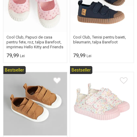
21
22
23
24
18
19
20
21
25
22
23
24
25
Cool Club, Papuci de casa
Cool Club, Tenisi pentru baieti,
pentru fete, roz, talpa Barefoot,
bleumarin, talpa Barefoot
imprimeu Hello Kitty and Friends
79,99
79,99
Lei
Lei
Bestseller
Bestseller
19
20
21
22
21
22
23
24
23
24
25
25