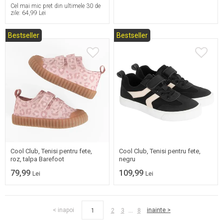
Cel mai mic pret din ultimele 30 de
zile:
64,99 Lei
Bestseller
Bestseller
20
21
22
23
31
32
33
34
24
25
35
36
37
38
Cool Club, Tenisi pentru fete,
Cool Club, Tenisi pentru fete,
roz, talpa Barefoot
negru
79,99
109,99
Lei
Lei
...
< inapoi
inainte >
1
2
3
8