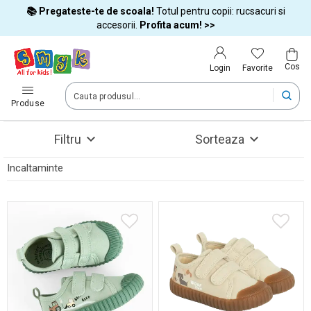
📚 Pregateste-te de scoala!
Totul pentru copii: rucsacuri si
Tara si limba
accesorii.
Profita acum! >>
Cos
Alege tara si treci la cumparaturi
Favorite
Login
România (Romania)
Produse
Filtru
Sorteaza
Livram comenzile tale in tara selectata.
Incaltaminte
Limba
Vezi rezultate (254)
Română
Dupa schimbarea tarii, unele produse pot fi eliminate din cos
Confirma