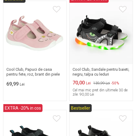
20
21
22
23
24
25
26
27
29
Cool Club, Papuci de casa
Cool Club, Sandale pentru baieti,
pentru fete, roz, brant din piele
negru, talpa cu leduri
70,00
69,99
Lei
139,99 Lei
-50%
Lei
Cel mai mic pret din ultimele 30 de
zile:
90,00 Lei
EXTRA -20% in cos
Bestseller