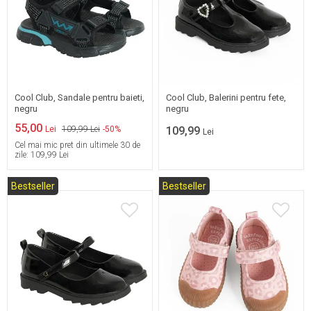
26
27
28
29
31
32
33
34
30
Cool Club, Sandale pentru baieti,
Cool Club, Balerini pentru fete,
negru
negru
55,00
Lei
109,99 Lei
-50%
109,99
Lei
Cel mai mic pret din ultimele 30 de
zile:
109,99 Lei
Bestseller
Bestseller
31
32
33
34
20
21
22
23