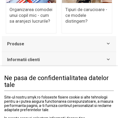
Organizarea comodei
Tipuri de carucioare -
unui copil mic - cum
ce modele
sa aranjezi lucrurile?
distingem?
Produse
Informatii clienti
Informatii legale
Ne pasa de confidentialitatea datelor
tale
Serviciul Relatii Clienti
Site-ul nostru smyk.ro foloseste fisiere cookie si alte tehnologii
Formular de contact
pentru a-i putea asigura functionarea corespunzatoare, a masura
031 40 50 900
performanta paginii, a-ti furniza continut personalizat si reclame
Program:
adaptate preferintelor tale.
Luni-vineri: 10:00-18:00