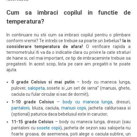
Cum sa imbraci copilul in functie de
temperatura?
In continuare nu stii cum sa imbraci copilul pentru o plimbare
conform vremii? Te intrebi ce trebuie sa poarte un bebelus?
Ia in
considerare temperatura de afara!
O verificare rapida a
termometrului iti va da o indicatie clara cu privire la cate straturi
de haine si, cel mai important, ce tip de imbracaminte trebuie sa
pregatesti. In acest scop, lista pe care am pregatit-o te poate
ajuta.
0 grade Celsius si mai putin
– body cu maneca lunga,
pulover,
salopeta
, sosete si „un set de iarna” (manusi, ghete,
caciula cu fular circular si sac de dormit);
1-10 grade Celsius
–
body cu maneca lunga
, dresuri,
pantaloni
, bluza, caciula,
manusi copii
, jacheta calduroasa si
(optional) paturica daca bebelusul este in carucior;
11-15 grade Celsius
– body cu maneca lunga, dresuri (sau
pantaloni cu
sosete copii
), jacheta de sezon sau salopeta nu
foarte groasa; de asemenea, poti alege o caciula subtire, un