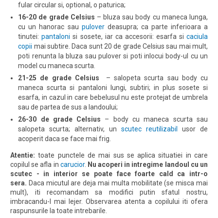
fular circular si, optional, o paturica;
16-20 de grade Celsius
– bluza sau body cu maneca lunga,
cu un hanorac sau
pulover
deasupra; ca parte inferioara a
tinutei:
pantaloni
si sosete, iar ca accesorii: esarfa si
caciula
copii
mai subtire. Daca sunt 20 de grade Celsius sau mai mult,
poti renunta la bluza sau pulover si poti inlocui body-ul cu un
model cu maneca scurta.
21-25 de grade Celsius
– salopeta scurta sau body cu
maneca scurta si pantaloni lungi, subtiri; in plus sosete si
esarfa, in cazul in care bebelusul nu este protejat de umbrela
sau de partea de sus a landoului;
26-30 de grade Celsius
– body cu maneca scurta sau
salopeta scurta; alternativ, un
scutec reutilizabil
usor de
acoperit daca se face mai frig.
Atentie:
toate punctele de mai sus se aplica situatiei in care
copilul se afla in
carucior
.
Nu acoperi in intregime landoul cu un
scutec - in interior se poate face foarte cald ca intr-o
sera.
Daca micutul are deja mai multa mobilitate (se misca mai
mult), iti recomandam sa modifici putin sfatul nostru,
imbracandu-l mai lejer. Observarea atenta a copilului iti ofera
raspunsurile la toate intrebarile.