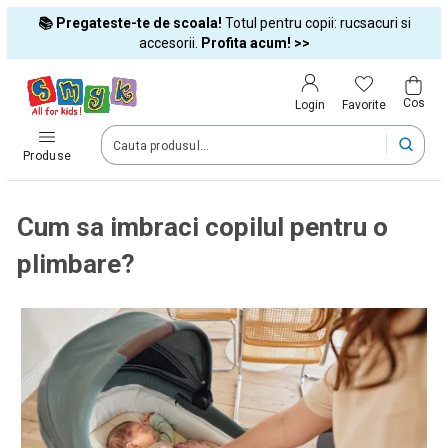
📚 Pregateste-te de scoala!
Totul pentru copii: rucsacuri si
Tara si limba
accesorii.
Profita acum! >>
Alege tara si treci la cumparaturi
Cos
Favorite
Login
România (Romania)
Produse
Livram comenzile tale in tara selectata.
Cum sa imbraci copilul pentru o
Limba
plimbare?
Română
Dupa schimbarea tarii, unele produse pot fi eliminate din cos
Confirma