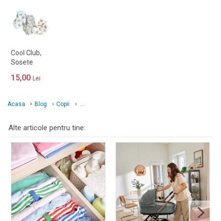
Cool Club,
Sosete
antiderapan
15,00
Lei
te pentru
baieti, mix,
set, 3 buc.
Acasa
Blog
Copii
...
Alte articole pentru tine: