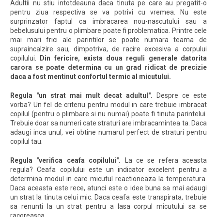
Adultii nu stiu intotdeauna daca tinuta pe care au pregatit-o
pentru ziua respectiva se va potrivi cu vremea. Nu este
surprinzator faptul ca imbracarea nou-nascutului sau a
bebelusului pentru o plimbare poate fi problematica. Printre cele
mai mari frici ale parintilor se poate numara teama de
supraincalzire sau, dimpotriva, de racire excesiva a corpului
copilului.
Din fericire, exista doua reguli generale datorita
carora se poate determina cu un grad ridicat de precizie
daca a fost mentinut confortul termic al micutului.
Regula "un strat mai mult decat adultul".
Despre ce este
vorba? Un fel de criteriu pentru modul in care trebuie imbracat
copilul (pentru o plimbare si nu numai) poate fi tinuta parintelui.
Trebuie doar sa numeri cate straturi are imbracamintea ta. Daca
adaugi inca unul, vei obtine numarul perfect de straturi pentru
copilul tau.
Regula "verifica ceafa copilului".
La ce se refera aceasta
regula? Ceafa copilului este un indicator excelent pentru a
determina modul in care micutul reactioneaza la temperatura.
Daca aceasta este rece, atunci este o idee buna sa mai adaugi
un strat la tinuta celui mic. Daca ceafa este transpirata, trebuie
sa renunti la un strat pentru a lasa corpul micutului sa se
racoreasca.