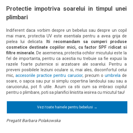
Protectie impotriva soarelui in timpul unei
plimbari
Indiferent daca vorbim despre un bebelus sau despre un copil
mai mare, protectia UV este esentiala pentru a avea grija de
pielea lui delicata.
Iti recomandam sa cumperi produse
cosmetice destinate copiilor mici, cu factor SPF ridicat si
filtre minerale.
De asemenea, protectia ochilor micutului este la
fel de importanta, pentru ca acestia nu trebuie sa fie expusi la
razele foarte puternice si arzatoare ale soarelui. Pentru a
preveni posibilele leziuni oculare si, mai ales, disconfortul celui
mic,
accesoriile practice pentru carucior
, precum o
umbrela
de
soare, o sapca sau pur si simplu copertina landoului sau sau a
caruciorului, pot fi utile. Acum ca stii cum sa imbraci copilul
pentru o plimbare, poti sa planifici linistita iesirea cu micutul tau!
Vezi toate hainele pentru bebelusi →
Pregatit Barbara Polakowska