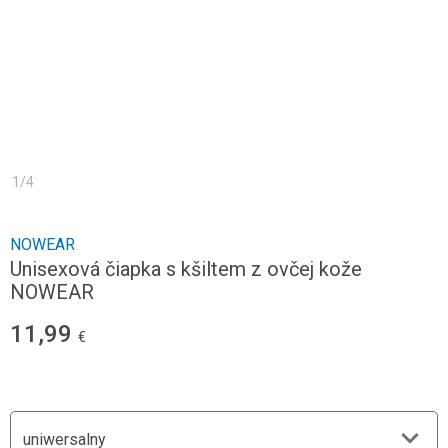
1
/
4
NOWEAR
Unisexová čiapka s kšiltem z ovčej kože
NOWEAR
11,99
€
uniwersalny