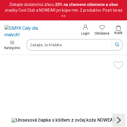
Získajte dodatočnú zľavu
20%
na zľavnené oblečenie a obuv
Krajina a jazyk
značky Cool Club a NOWEAR pri kúpe min. 2 produktov. Pozri teraz
>>
Vyberte krajinu
Košík
Obľúbené
Login
Slovenská republika (Slovenský)
Kategórie
Vaše objednávky doručíme na území vybranej krajiny.
Jazyk
Slovenčina
Po zmene krajiny môžu byť niektoré produkty z vášho košíka o
Uložiť