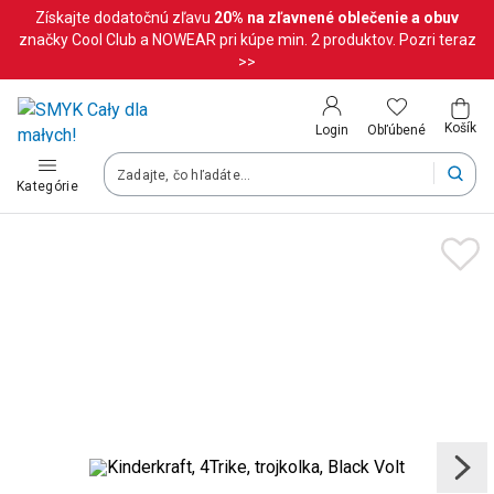
Získajte dodatočnú zľavu
20%
na zľavnené oblečenie a obuv
Krajina a jazyk
značky Cool Club a NOWEAR pri kúpe min. 2 produktov. Pozri teraz
>>
Vyberte krajinu
Košík
Obľúbené
Login
Slovenská republika (Slovenský)
Kategórie
Vaše objednávky doručíme na území vybranej krajiny.
Jazyk
Slovenčina
Po zmene krajiny môžu byť niektoré produkty z vášho košíka o
Uložiť