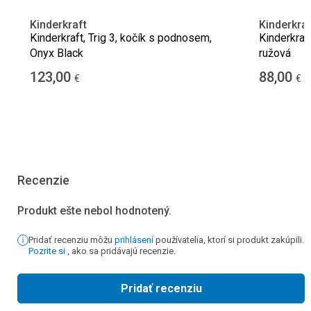
Kinderkraft
Kinderkraf
Kinderkraft, Trig 3, kočík s podnosem,
Kinderkraf
Onyx Black
ružová
123,00
88,00
€
€
Recenzie
Produkt ešte nebol hodnotený.
Pridať recenziu môžu
prihlásení
používatelia, ktorí si produkt zakúpili.
Pozrite si
, ako sa pridávajú recenzie.
Pridať recenziu