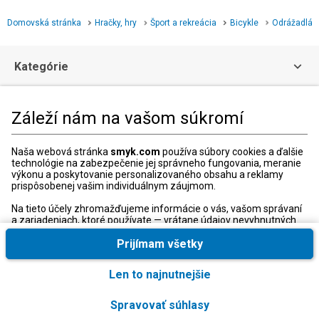
Domovská stránka
Hračky, hry
Šport a rekreácia
Bicykle
Odrážadlá
Kategórie
Zákaznícka zóna
Záleží nám na vašom súkromí
Právne informácie
Naša webová stránka
smyk.com
používa súbory cookies a ďalšie
technológie na zabezpečenie jej správneho fungovania, meranie
výkonu a poskytovanie personalizovaného obsahu a reklamy
prispôsobenej vašim individuálnym záujmom.
Zákaznícke Centrum
Na tieto účely zhromažďujeme informácie o vás, vašom správaní
Kontaktný formulár
a zariadeniach, ktoré používate — vrátane údajov nevyhnutných
na správne fungovanie webovej stránky smyk.com. Tieto
+421 240 20 8000
nevyhnutné súbory cookies môžete deaktivovať zmenou
Prijímam všetky
Otváracie hodiny:
nastavení vášho prehliadača; môže to však spôsobiť, že naša
stránka nebude fungovať správne.
Po-Pia: 10:00-18:00
Len to najnutnejšie
Okrem toho, iba s vaším súhlasom, používame voliteľné súbory
cookies a zlepšené konverzie na prístup, analýzu a ukladanie
Spravovať súhlasy
ďalších informácií vrátane niektorých osobných údajov. Tieto
Krajina a jazyk
:
Slovenská republika (Slovenský)