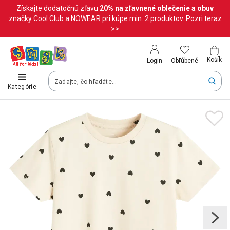
Získajte dodatočnú zľavu
20%
na zľavnené oblečenie a obuv
Krajina a jazyk
značky Cool Club a NOWEAR pri kúpe min. 2 produktov. Pozri teraz
>>
Vyberte krajinu
Košík
Obľúbené
Login
Slovenská republika (Slovenský)
Kategórie
Vaše objednávky doručíme na území vybranej krajiny.
Jazyk
Slovenčina
Po zmene krajiny môžu byť niektoré produkty z vášho košíka o
Uložiť