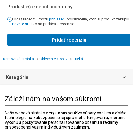
Produkt ešte nebol hodnotený.
Pridať recenziu môžu
prihlásení
používatelia, ktorí si produkt zakúpili.
Pozrite si
, ako sa pridávajú recenzie.
Pridať recenziu
Domovská stránka
Oblečenie a obuv
Tričká
Kategórie
Zákaznícka zóna
Záleží nám na vašom súkromí
Právne informácie
Naša webová stránka
smyk.com
používa súbory cookies a ďalšie
technológie na zabezpečenie jej správneho fungovania, meranie
výkonu a poskytovanie personalizovaného obsahu a reklamy
prispôsobenej vašim individuálnym záujmom.
Zákaznícke Centrum