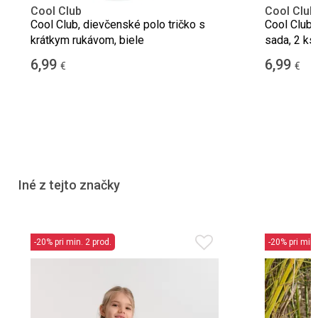
Cool Club
Cool Club
Cool Club, dievčenské polo tričko s
Cool Club, 
krátkym rukávom, biele
sada, 2 ks.
6,99
6,99
€
€
Iné z tejto značky
-20% pri min. 2 prod.
-20% pri min.