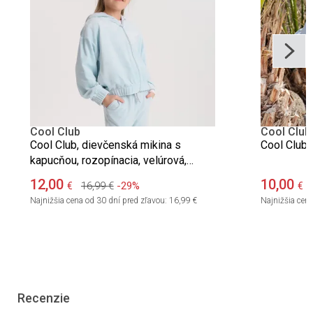
Cool Club
Cool Club
Cool Club, dievčenská mikina s
Cool Club,
kapucňou, rozopínacia, velúrová,
modrá
12,00
10,00
16,99
€
-29%
€
€
Najnižšia cena od 30 dní pred zľavou:
16,99 €
Najnižšia cena
Recenzie