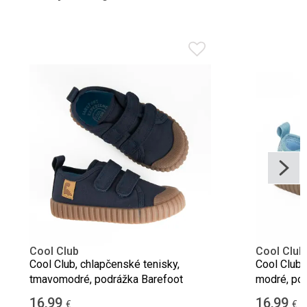
Cool Club
Cool Club
Cool Club, chlapčenské tenisky,
Cool Club,
tmavomodré, podrážka Barefoot
modré, pod
16,99
16,99
€
€