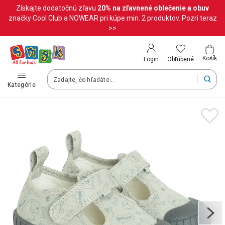
Získajte dodatočnú zľavu
20%
na zľavnené oblečenie a obuv
Krajina a jazyk
značky Cool Club a NOWEAR pri kúpe min. 2 produktov. Pozri teraz
>>
Vyberte krajinu
Košík
Obľúbené
Login
Slovenská republika (Slovenský)
Kategórie
Vaše objednávky doručíme na území vybranej krajiny.
Jazyk
Slovenčina
Po zmene krajiny môžu byť niektoré produkty z vášho košíka o
Uložiť