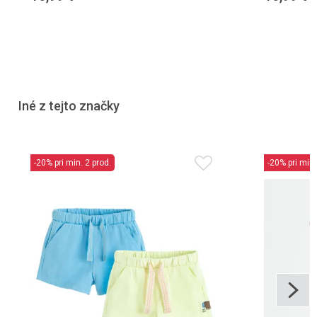
Iné z tejto značky
-20% pri min. 2 prod.
-20% pri min.