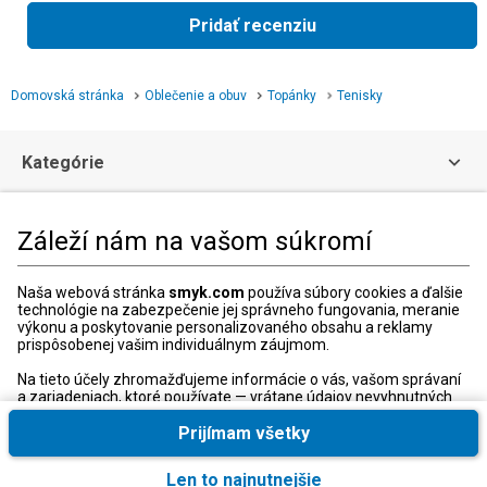
Pridať recenziu
Domovská stránka
Oblečenie a obuv
Topánky
Tenisky
Kategórie
Zákaznícka zóna
Záleží nám na vašom súkromí
Právne informácie
Naša webová stránka
smyk.com
používa súbory cookies a ďalšie
technológie na zabezpečenie jej správneho fungovania, meranie
výkonu a poskytovanie personalizovaného obsahu a reklamy
prispôsobenej vašim individuálnym záujmom.
Zákaznícke Centrum
Na tieto účely zhromažďujeme informácie o vás, vašom správaní
Kontaktný formulár
a zariadeniach, ktoré používate — vrátane údajov nevyhnutných
na správne fungovanie webovej stránky smyk.com. Tieto
+421 240 20 8000
nevyhnutné súbory cookies môžete deaktivovať zmenou
Prijímam všetky
Otváracie hodiny:
nastavení vášho prehliadača; môže to však spôsobiť, že naša
stránka nebude fungovať správne.
Po-Pia: 10:00-18:00
Len to najnutnejšie