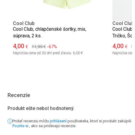
Cool Club
Cool Club
Cool Club, chlapčenské šortky, mix,
Cool Club,
súprava, 2 ks.
Tričko, Šor
4,00
4,00
11,99
€
-67%
1
€
€
Najnižšia cena od 30 dní pred zľavou:
6,00 €
Najnižšia cena
Recenzie
Produkt ešte nebol hodnotený.
Pridať recenziu môžu
prihlásení
používatelia, ktorí si produkt zakúpili.
Pozrite si
, ako sa pridávajú recenzie.