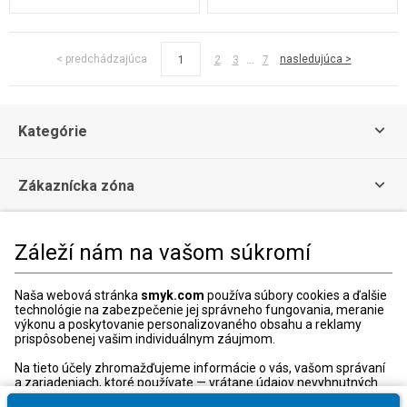
...
< predchádzajúca
nasledujúca >
1
2
3
7
Kategórie
Zákaznícka zóna
Právne informácie
Záleží nám na vašom súkromí
Zákaznícke Centrum
Naša webová stránka
smyk.com
používa súbory cookies a ďalšie
technológie na zabezpečenie jej správneho fungovania, meranie
Kontaktný formulár
výkonu a poskytovanie personalizovaného obsahu a reklamy
prispôsobenej vašim individuálnym záujmom.
+421 240 20 8000
Otváracie hodiny:
Na tieto účely zhromažďujeme informácie o vás, vašom správaní
a zariadeniach, ktoré používate — vrátane údajov nevyhnutných
Po-Pia: 10:00-18:00
na správne fungovanie webovej stránky smyk.com. Tieto