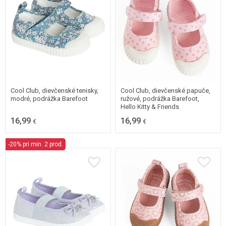
21
22
23
24
21
22
23
24
25
25
Cool Club, dievčenské tenisky,
Cool Club, dievčenské papuče,
modré, podrážka Barefoot
ružové, podrážka Barefoot,
Hello Kitty & Friends
16,99
16,99
€
€
-20% pri min. 2 prod.