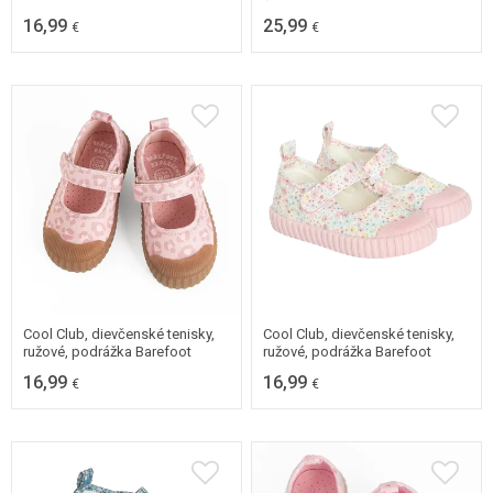
16,99
25,99
€
€
20
21
22
23
20
21
22
23
24
25
24
25
Cool Club, dievčenské tenisky,
Cool Club, dievčenské tenisky,
ružové, podrážka Barefoot
ružové, podrážka Barefoot
16,99
16,99
€
€