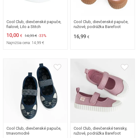
26
27
28
29
26
30
31
32
33
Cool Club, dievčenské papuče,
Cool Club, dievčenské papuče,
fialové, Lilo a Stitch
ružové, podrážka Barefoot
10,00
€
14,99 €
-33%
16,99
€
Najnižšia cena:
14,99 €
26
27
28
29
26
27
28
29
30
30
Cool Club, dievčenské papuče,
Cool Club, dievčenské tenisky,
tmavomodré
ružové, podrážka Barefoot