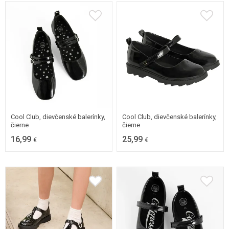
31
32
33
34
31
32
33
34
35
36
35
36
Cool Club, dievčenské balerínky,
Cool Club, dievčenské balerínky,
čierne
čierne
16,99
25,99
€
€