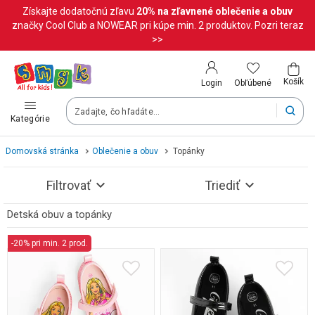
Získajte dodatočnú zľavu
20%
na zľavnené oblečenie a obuv
Krajina a jazyk
značky Cool Club a NOWEAR pri kúpe min. 2 produktov. Pozri teraz
>>
Vyberte krajinu
Košík
Obľúbené
Login
Slovenská republika (Slovenský)
Kategórie
Vaše objednávky doručíme na území vybranej krajiny.
Domovská stránka
Oblečenie a obuv
Topánky
Jazyk
Filtrovať
Triediť
Slovenčina
Detská obuv a topánky
Pozrite si výsledky (230)
-20% pri min. 2 prod.
Po zmene krajiny môžu byť niektoré produkty z vášho košíka o
Uložiť