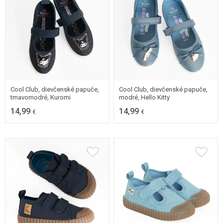
31
32
33
34
31
32
33
34
35
35
Cool Club, dievčenské papuče,
Cool Club, dievčenské papuče,
tmavomodré, Kuromi
modré, Hello Kitty
14,99
14,99
€
€
18
19
20
21
20
21
22
23