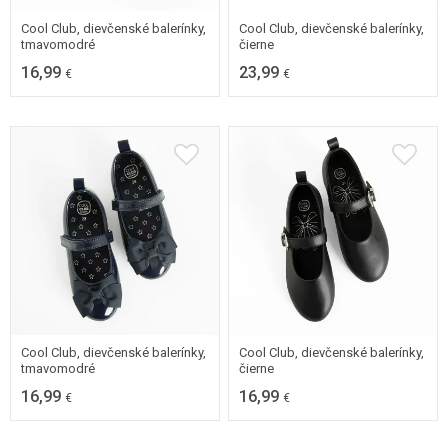
Cool Club, dievčenské balerínky,
Cool Club, dievčenské balerínky,
tmavomodré
čierne
16,99
23,99
€
€
26
27
28
29
31
32
33
34
30
35
36
Cool Club, dievčenské balerínky,
Cool Club, dievčenské balerínky,
tmavomodré
čierne
16,99
16,99
€
€