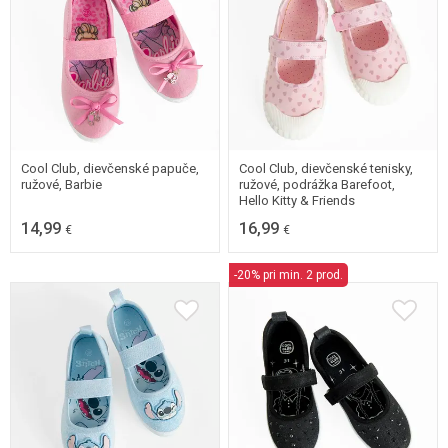
26
27
28
29
26
27
28
29
30
30
Cool Club, dievčenské papuče,
Cool Club, dievčenské tenisky,
ružové, Barbie
ružové, podrážka Barefoot,
Hello Kitty & Friends
14,99
16,99
€
€
-20% pri min. 2 prod.
26
27
28
29