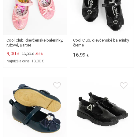
26
27
28
29
30
30
Cool Club, dievčenské balerínky,
Cool Club, dievčenské balerínky,
ružové, Barbie
čierne
9,00
€
18,99 €
-53%
16,99
€
Najnižšia cena:
13,00 €
26
27
28
29
26
27
28
29
30
30