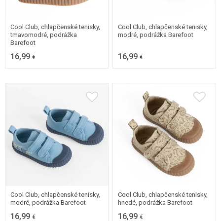
22
23
24
25
24
25
Cool Club, chlapčenské tenisky,
Cool Club, chlapčenské tenisky,
tmavomodré, podrážka
modré, podrážka Barefoot
Barefoot
16,99
16,99
€
€
19
20
21
22
19
20
21
22
23
24
25
23
24
25
Cool Club, chlapčenské tenisky,
Cool Club, chlapčenské tenisky,
modré, podrážka Barefoot
hnedé, podrážka Barefoot
16,99
16,99
€
€