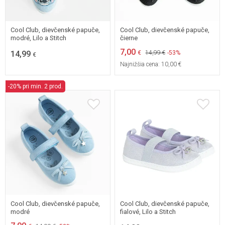
30
31
Cool Club, dievčenské papuče,
Cool Club, dievčenské papuče,
modré, Lilo a Stitch
čierne
7,00
14,99
€
14,99 €
-53%
€
Najnižšia cena:
10,00 €
-20% pri min. 2 prod.
31
31
32
33
Cool Club, dievčenské papuče,
Cool Club, dievčenské papuče,
modré
fialové, Lilo a Stitch