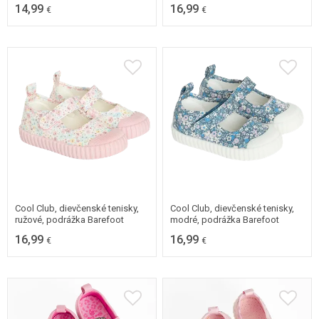
14,99
16,99
€
€
26
27
28
29
26
27
28
29
30
30
Cool Club, dievčenské tenisky,
Cool Club, dievčenské tenisky,
ružové, podrážka Barefoot
modré, podrážka Barefoot
16,99
16,99
€
€