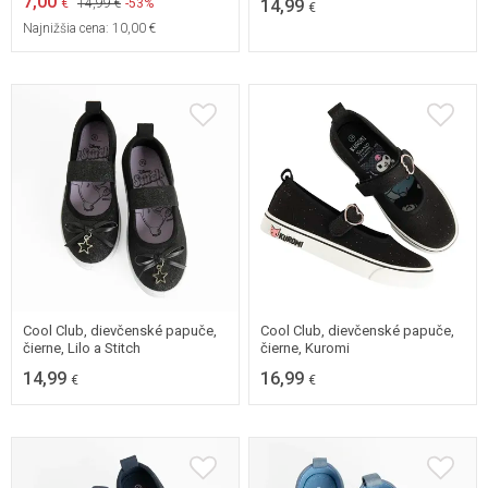
7,00
€
14,99 €
-53%
14,99
€
Najnižšia cena:
10,00 €
31
32
33
34
31
32
33
34
35
36
35
36
Cool Club, dievčenské papuče,
Cool Club, dievčenské papuče,
čierne, Lilo a Stitch
čierne, Kuromi
14,99
16,99
€
€