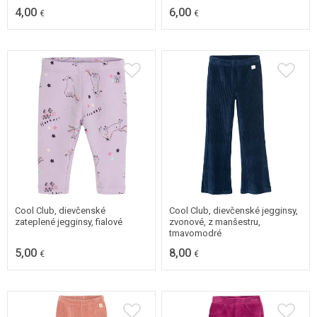
4,00
6,00
€
€
62
68
98
Cool Club, dievčenské
Cool Club, dievčenské jegginsy,
zateplené jegginsy, fialové
zvonové, z manšestru,
tmavomodré
5,00
8,00
€
€