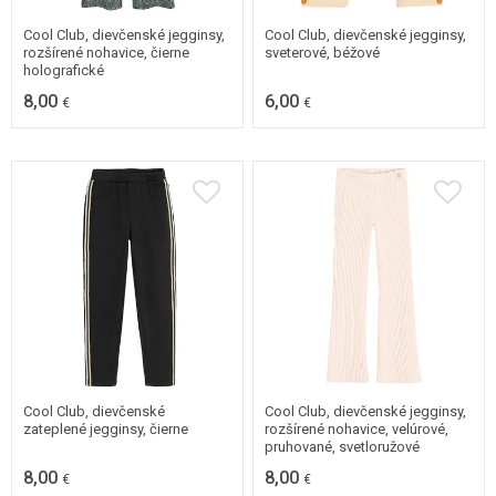
Cool Club, dievčenské jegginsy,
Cool Club, dievčenské jegginsy,
rozšírené nohavice, čierne
sveterové, béžové
holografické
8,00
6,00
€
€
98
104
110
98
104
110
116
116
Cool Club, dievčenské
Cool Club, dievčenské jegginsy,
zateplené jegginsy, čierne
rozšírené nohavice, velúrové,
pruhované, svetloružové
8,00
8,00
€
€