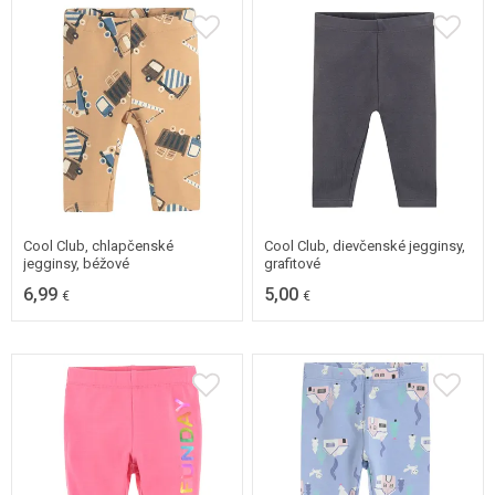
62
68
74
80
86
92
62
Cool Club, chlapčenské
Cool Club, dievčenské jegginsy,
jegginsy, béžové
grafitové
6,99
5,00
€
€