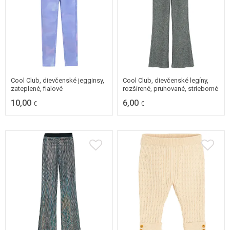
98
110
116
98
104
110
Cool Club, dievčenské jegginsy,
Cool Club, dievčenské legíny,
zateplené, fialové
rozšírené, pruhované, strieborné
10,00
6,00
€
€
98
104
110
116
92