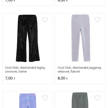
7,00
8,00
€
€
98
104
98
104
Cool Club, dievčenské legíny,
Cool Club, dievčenské jegginsy,
zvonové, čierne
velúrové, fialové
7,00
8,00
€
€