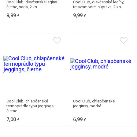
Cool Club, dievčenské legíny,
Cool Club, dievčenské legíny,
čierne, sada, 2 ks.
tmavomodré, súprava, 2 ks.
9,99
9,99
€
€
62
68
74
80
98
86
92
Cool Club, chlapčenské
Cool Club, chlapčenské
termoprádlo typu jeggings,
jegginsy, modré
čierne
7,00
6,99
€
€