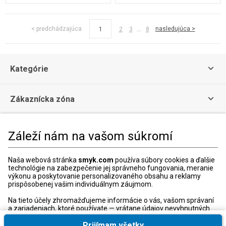
...
< predchádzajúca
nasledujúca >
1
2
3
8
Kategórie
Zákaznícka zóna
Právne informácie
Záleží nám na vašom súkromí
Zákaznícke Centrum
Naša webová stránka
smyk.com
používa súbory cookies a ďalšie
technológie na zabezpečenie jej správneho fungovania, meranie
Kontaktný formulár
výkonu a poskytovanie personalizovaného obsahu a reklamy
prispôsobenej vašim individuálnym záujmom.
+421 240 20 8000
Otváracie hodiny:
Na tieto účely zhromažďujeme informácie o vás, vašom správaní
a zariadeniach, ktoré používate — vrátane údajov nevyhnutných
Po-Pia: 10:00-18:00
na správne fungovanie webovej stránky smyk.com. Tieto
nevyhnutné súbory cookies môžete deaktivovať zmenou
Prijímam všetky