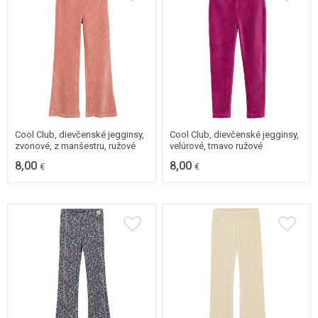
98
104
98
Cool Club, dievčenské jegginsy,
Cool Club, dievčenské jegginsy,
zvonové, z manšestru, ružové
velúrové, tmavo ružové
8,00
8,00
€
€