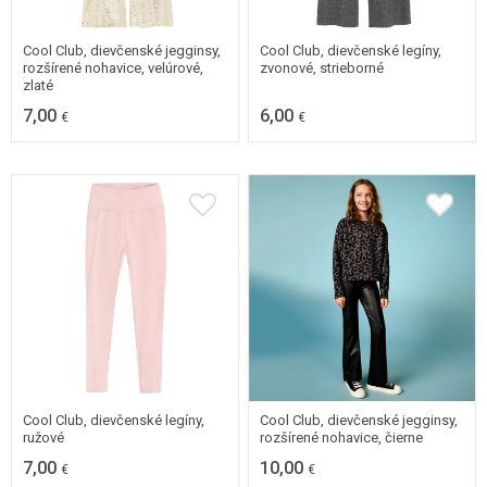
122
128
98
104
110
Cool Club, dievčenské jegginsy,
Cool Club, dievčenské legíny,
rozšírené nohavice, velúrové,
zvonové, strieborné
zlaté
7,00
6,00
€
€
134
140
146
152
158
164
158
Cool Club, dievčenské legíny,
Cool Club, dievčenské jegginsy,
ružové
rozšírené nohavice, čierne
7,00
10,00
€
€