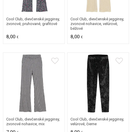
98
104
110
98
104
Cool Club, dievčenské jegginsy,
Cool Club, dievčenské jegginsy,
zvonové, pruhované, grafitové
zvonové nohavice, velúrové,
béžové
8,00
8,00
€
€
98
104
110
116
98
Cool Club, dievčenské jegginsy,
Cool Club, dievčenské jegginsy,
zvonové nohavice, mix
velúrové, čierne