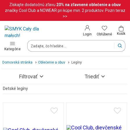
Získajte dodatočnú zľavu
20%
na zľavnené oblečenie a obuv
Krajina a jazyk
značky Cool Club a NOWEAR pri kúpe min. 2 produktov. Pozri teraz
>>
Vyberte krajinu
Košík
Obľúbené
Login
Slovenská republika (Slovenský)
Kategórie
Vaše objednávky doručíme na území vybranej krajiny.
Domovská stránka
Oblečenie a obuv
Legíny
Jazyk
Filtrovať
Triediť
Slovenčina
Detské legíny
Pozrite si výsledky (256)
Po zmene krajiny môžu byť niektoré produkty z vášho košíka o
Uložiť