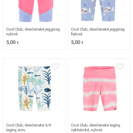
62
80
Cool Club, dievčenské jegginsy,
Cool Club, dievčenské jegginsy,
ružové
fialové
5,00
5,00
€
€
68
74
80
98
Cool Club, dievčenské 3/4
Cool Club, dievčenské legíny,
legíny, ecru
cyklistické, ružové