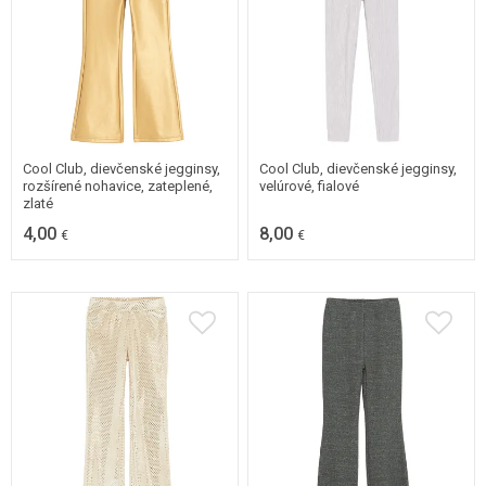
Dostupné v mnohých
104
veľkostiach
Cool Club, dievčenské jegginsy,
Cool Club, dievčenské jegginsy,
rozšírené nohavice, zateplené,
velúrové, fialové
zlaté
4,00
8,00
€
€
98
104
110