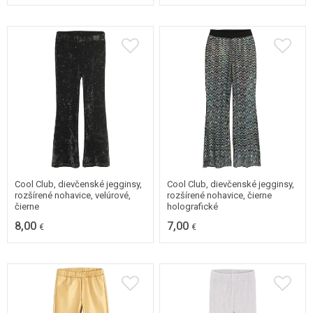
98
104
110
98
104
110
116
122
128
Cool Club, dievčenské jegginsy,
Cool Club, dievčenské jegginsy,
rozšírené nohavice, velúrové,
rozšírené nohavice, čierne
čierne
holografické
8,00
7,00
€
€