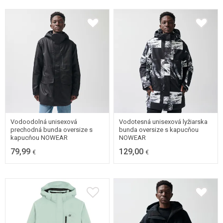
MEDIUM
SMALL
X-SMALL
XX-SMALL
X-SMALL
XX-SMALL
Vodoodolná unisexová
Vodotesná unisexová lyžiarska
prechodná bunda oversize s
bunda oversize s kapucňou
kapucňou NOWEAR
NOWEAR
79,99
129,00
€
€