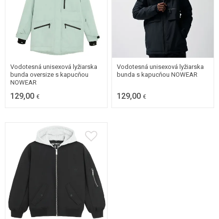
MEDIUM
X-SMALL
XX-SMALL
X-SMALL
XX-SMALL
Vodotesná unisexová lyžiarska
Vodotesná unisexová lyžiarska
bunda oversize s kapucňou
bunda s kapucňou NOWEAR
NOWEAR
129,00
129,00
€
€
LARGE
MEDIUM
X-SMALL
XX-SMALL