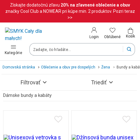
Získajte dodatočnú zľavu
20%
na zľavnené oblečenie a obuv
Krajina a jazyk
značky Cool Club a NOWEAR pri kúpe min. 2 produktov. Pozri teraz
>>
Vyberte krajinu
Košík
Obľúbené
Login
Slovenská republika (Slovenský)
Kategórie
Vaše objednávky doručíme na území vybranej krajiny.
Domovská stránka
Oblečenie a obuv pre dospelých
Žena
Bundy a kabá
Jazyk
Filtrovať
Triediť
Slovenčina
Dámske bundy a kabáty
Pozrite si výsledky (11)
Po zmene krajiny môžu byť niektoré produkty z vášho košíka o
Uložiť