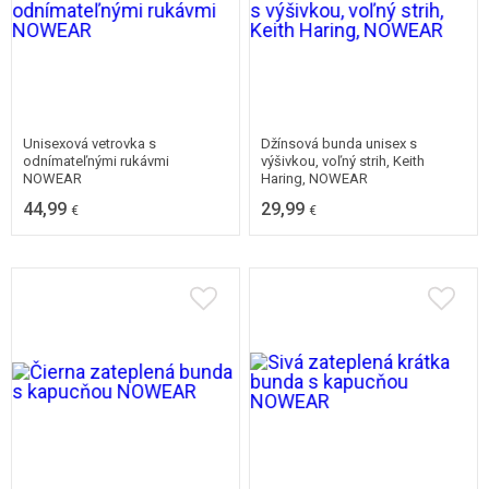
Dostupné v mnohých
veľkostiach
XS
S
M
L
Unisexová vetrovka s
Džínsová bunda unisex s
odnímateľnými rukávmi
výšivkou, voľný strih, Keith
NOWEAR
Haring, NOWEAR
44,99
29,99
€
€
MEDIUM
SMALL
MEDIUM
SMALL
X-SMALL
XX-SMALL
X-SMALL
XX-SMALL