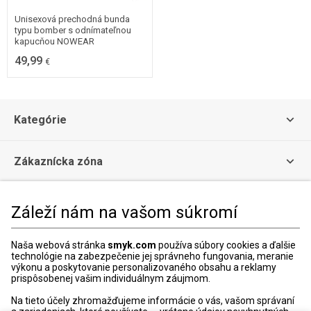
Unisexová prechodná bunda
typu bomber s odnímateľnou
kapucňou NOWEAR
49,99
€
Kategórie
Zákaznícka zóna
Právne informácie
Záleží nám na vašom súkromí
Zákaznícke Centrum
Naša webová stránka
smyk.com
používa súbory cookies a ďalšie
technológie na zabezpečenie jej správneho fungovania, meranie
Kontaktný formulár
výkonu a poskytovanie personalizovaného obsahu a reklamy
prispôsobenej vašim individuálnym záujmom.
+421 240 20 8000
Na tieto účely zhromažďujeme informácie o vás, vašom správaní
Otváracie hodiny: