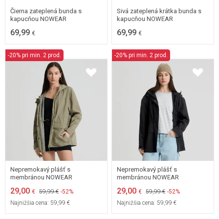
Čierna zateplená bunda s
Sivá zateplená krátka bunda s
kapucňou NOWEAR
kapucňou NOWEAR
69,99
69,99
€
€
-20% pri min. 2 prod.
-20% pri min. 2 prod.
XX-SMALL
XX-SMALL
Nepremokavý plášť s
Nepremokavý plášť s
membránou NOWEAR
membránou NOWEAR
29,00
29,00
€
59,99 €
-52%
€
59,99 €
-52%
Najnižšia cena:
59,99 €
Najnižšia cena:
59,99 €