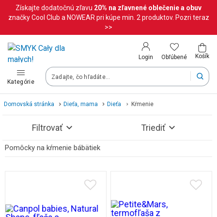
Získajte dodatočnú zľavu
20%
na zľavnené oblečenie a obuv
Krajina a jazyk
značky Cool Club a NOWEAR pri kúpe min. 2 produktov. Pozri teraz
>>
Vyberte krajinu
Košík
Obľúbené
Login
Slovenská republika (Slovenský)
Kategórie
Vaše objednávky doručíme na území vybranej krajiny.
Domovská stránka
Dieťa, mama
Dieťa
Kŕmenie
Jazyk
Filtrovať
Triediť
Slovenčina
Pomôcky na kŕmenie bábätiek
Pozrite si výsledky (364)
Po zmene krajiny môžu byť niektoré produkty z vášho košíka o
Uložiť