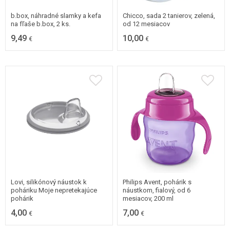
b.box, náhradné slamky a kefa
Chicco, sada 2 tanierov, zelená,
na fľaše b.box, 2 ks.
od 12 mesiacov
9,49
10,00
€
€
Lovi, silikónový náustok k
Philips Avent, pohárik s
poháriku Moje nepretekajúce
náustkom, fialový, od 6
pohárik
mesiacov, 200 ml
4,00
7,00
€
€