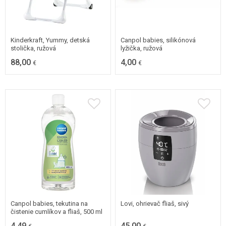
Kinderkraft, Yummy, detská
Canpol babies, silikónová
stolička, ružová
lyžička, ružová
88,00
4,00
€
€
Canpol babies, tekutina na
Lovi, ohrievač fliaš, sivý
čistenie cumlíkov a fliaš, 500 ml
4,49
45,00