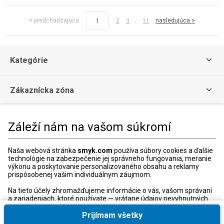
...
< predchádzajúca
nasledujúca >
1
2
3
11
Kategórie
Zákaznícka zóna
Právne informácie
Záleží nám na vašom súkromí
Zákaznícke Centrum
Naša webová stránka
smyk.com
používa súbory cookies a ďalšie
technológie na zabezpečenie jej správneho fungovania, meranie
Kontaktný formulár
výkonu a poskytovanie personalizovaného obsahu a reklamy
prispôsobenej vašim individuálnym záujmom.
+421 240 20 8000
Otváracie hodiny:
Na tieto účely zhromažďujeme informácie o vás, vašom správaní
a zariadeniach, ktoré používate — vrátane údajov nevyhnutných
Po-Pia: 10:00-18:00
na správne fungovanie webovej stránky smyk.com. Tieto
nevyhnutné súbory cookies môžete deaktivovať zmenou
Prijímam všetky
nastavení vášho prehliadača; môže to však spôsobiť, že naša