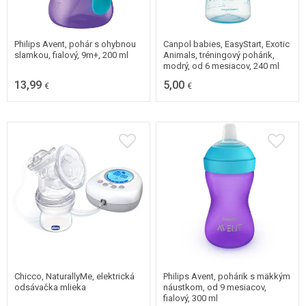
Philips Avent, pohár s ohybnou
Canpol babies, EasyStart, Exotic
slamkou, fialový, 9m+, 200 ml
Animals, tréningový pohárik,
modrý, od 6 mesiacov, 240 ml
13,99
5,00
€
€
Chicco, NaturallyMe, elektrická
Philips Avent, pohárik s mäkkým
odsávačka mlieka
náustkom, od 9 mesiacov,
fialový, 300 ml