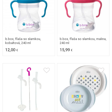
b.box, fľaša so slamkou,
b.box, fľaša so slamkou, malina,
kobaltová, 240 ml
240 ml
12,00
15,99
€
€