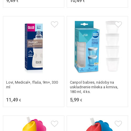
9,49
10,49
€
€
Lovi, Medical+, fľaša, 9m+, 330
Canpol babies, nádoby na
ml
uskladnenie mlieka a krmiva,
180 ml, 4 ks.
11,49
5,99
€
€