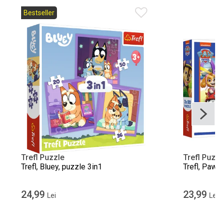
Bestseller
Trefl Puzzle
Trefl Puzz
Trefl, Bluey, puzzle 3in1
Trefl, Paw
24,99
23,99
Lei
Lei