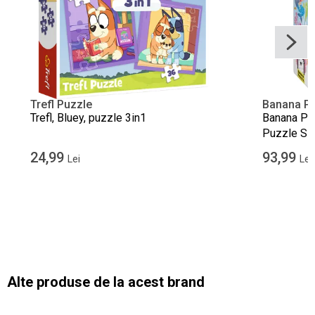
Trefl Puzzle
Banana P
Trefl, Bluey, puzzle 3in1
Banana Pa
Puzzle Sir
pentru var
24,99
93,99
Lei
Lei
Alte produse de la acest brand