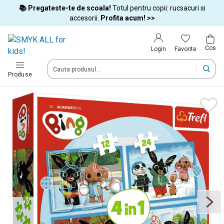
📚 Pregateste-te de scoala!
Totul pentru copii: rucsacuri si
Tara si limba
accesorii.
Profita acum! >>
Cos
Alege tara si treci la cumparaturi
Favorite
Login
România (Romania)
Produse
Livram comenzile tale in tara selectata.
Limba
Română
Dupa schimbarea tarii, unele produse pot fi eliminate din cos
Confirma