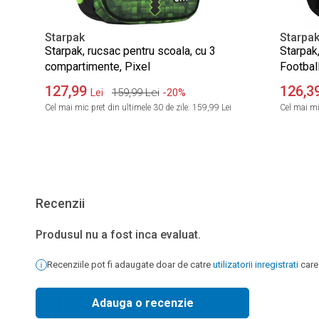
Starpak
Starpa
Starpak, rucsac pentru scoala, cu 3
Starpak,
compartimente, Pixel
Footbal
127,99
126,3
159,99
Lei
-20%
Lei
Cel mai mic pret din ultimele 30 de zile:
159,99 Lei
Cel mai mic
Recenzii
Produsul nu a fost inca evaluat.
Recenziile pot fi adaugate doar de catre
utilizatorii inregistrati
care
Adauga o recenzie