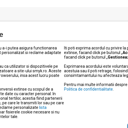
i clienti
Informatii legale
le
Politica de Confidentialitate
 actuale
Termeni si conditii
ru a-i putea asigura functionarea
Iti poti exprima acordul cu privire la
Politica cookies
t personalizat si reclame adaptate
extinse, facand click pe butonul „
Ac
facand click pe butonul „
Gestionea
elitate
Modifica setarile de confidentia
ou
Informatii garantie
ca utilizator si dispozitivele pe
Exprimarea acordului este voluntara
zatoare a site-ului smyk.ro. Aceste
acestuia sau il poti retrage, folosi
 metode de livrare
Informatii produse electronice
browserului, insa acest lucru poate
consimtamantului nu afecteaza legali
retur
Protectia consumatorilor – A
Pentru mai multe informatii despre d
 plata
Despre companie
onversii extinse cu scopul de a
Politica de confidentialitate
.
agazine
Cariera
te date cu caracter personal. In
nal tertilor, acestia fiind partenerii
re
Actul privind serviciile digitale
 pe care le transmiti lor sau pe care
a reclame personalizate
r
lista
Nota de informare privind sup
doar fisierele cookie necesare si nu
Date de identificare si obiect d
telor tale.