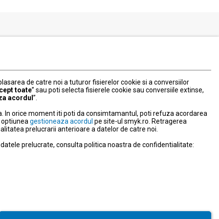
Serviciul Relatii Clienti
Formular de contact
031 40 50 900
Program:
 plasarea de catre noi a tuturor fisierelor cookie si a conversiilor
Luni-vineri: 10:00-18:00
cept toate
” sau poti selecta fisierele cookie sau conversiile extinse,
za acordul
”.
litate
. In orice moment iti poti da consimtamantul, poti refuza acordarea
nd optiunea
gestioneaza acordul
pe site-ul smyk.ro. Retragerea
tatea prelucrarii anterioare a datelor de catre noi.
NPC
atele prelucrate, consulta politica noastra de confidentialitate:
ravegherea video
e activitate