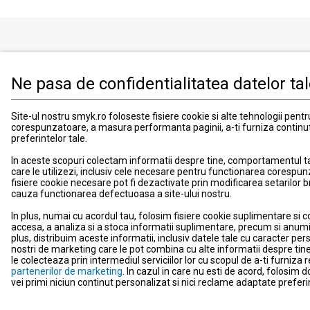
Produse
Informati
Ne pasa de confidentialitatea datelor ta
Imbracaminte, incaltaminte si accesorii
Contact
Mama si copilul
Informatii
Site-ul nostru smyk.ro foloseste fisiere cookie si alte tehnologii pent
Jucarii si jocuri
Suport
corespunzatoare, a masura performanta paginii, a-ti furniza continu
preferintelor tale.
Promotii
Card de fid
Blog smyk.com
Card Cad
In aceste scopuri colectam informatii despre tine, comportamentul tau 
care le utilizezi, inclusiv cele necesare pentru functionarea corespun
Costuri si
fisiere cookie necesare pot fi dezactivate prin modificarea setarilor 
Schimb si 
cauza functionarea defectuoasa a site-ului nostru.
Metode de
In plus, numai cu acordul tau, folosim fisiere cookie suplimentare si c
Locatii m
accesa, a analiza si a stoca informatii suplimentare, precum si anumi
plus, distribuim aceste informatii, inclusiv datele tale cu caracter perso
Comunica
nostri de marketing care le pot combina cu alte informatii despre tine,
le colecteaza prin intermediul serviciilor lor cu scopul de a-ti furniz
Newslette
partenerilor de marketing
. In cazul in care nu esti de acord, folosim 
vei primi niciun continut personalizat si nici reclame adaptate preferin