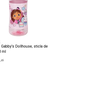
k
, Gabby's Dollhouse, sticla de
0 ml
Lei