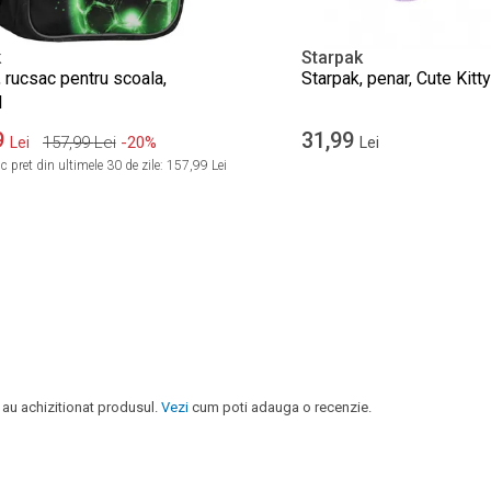
k
Starpak
 rucsac pentru scoala,
Starpak, penar, Cute Kitty
l
9
31,99
157,99
Lei
-20%
Lei
Lei
 pret din ultimele 30 de zile:
157,99 Lei
 au achizitionat produsul.
Vezi
cum poti adauga o recenzie.