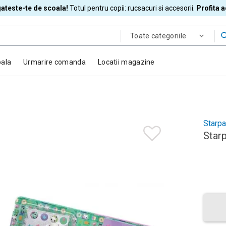
ateste-te de scoala!
Totul pentru copii: rucsacuri si accesorii.
Profita 
Toate categoriile
oala
Urmarire comanda
Locatii magazine
Starp
Starp