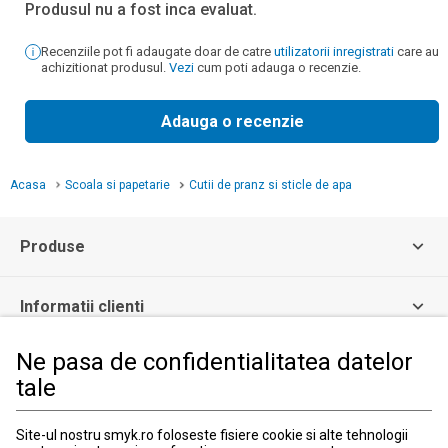
Produsul nu a fost inca evaluat.
Recenziile pot fi adaugate doar de catre
utilizatorii inregistrati
care au
achizitionat produsul.
Vezi
cum poti adauga o recenzie.
Adauga o recenzie
Acasa
Scoala si papetarie
Cutii de pranz si sticle de apa
Produse
Informatii clienti
Ne pasa de confidentialitatea datelor
Informatii legale
tale
Serviciul Relatii Clienti
Site-ul nostru smyk.ro foloseste fisiere cookie si alte tehnologii