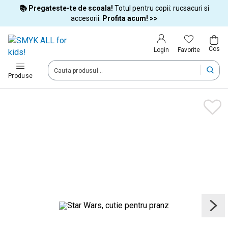
📚 Pregateste-te de scoala!
Totul pentru copii: rucsacuri si
Tara si limba
accesorii.
Profita acum! >>
Cos
Alege tara si treci la cumparaturi
Favorite
Login
România (Romania)
Produse
Livram comenzile tale in tara selectata.
Limba
Română
Dupa schimbarea tarii, unele produse pot fi eliminate din cos
Confirma