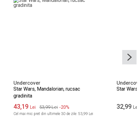
Undercover
Undercov
Star Wars, Mandalorian, rucsac
Star Wars, 
gradinita
43,19
32,99
53,99
Lei
-20%
Lei
Lei
Cel mai mic pret din ultimele 30 de zile:
53,99 Lei