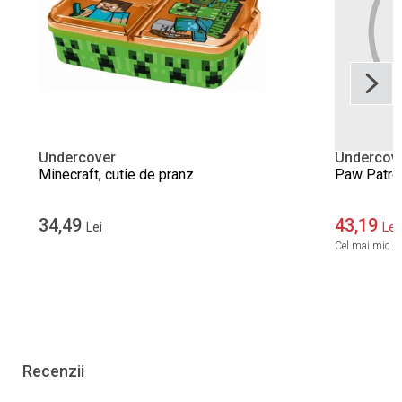
Undercover
Undercov
Minecraft, cutie de pranz
Paw Patrol
34,49
43,19
Lei
Lei
Cel mai mic pre
Recenzii