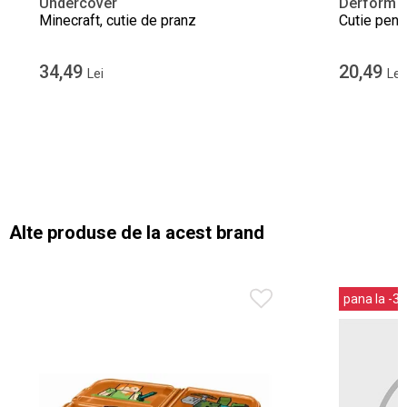
Undercover
Derform
Minecraft, cutie de pranz
Cutie pent
34,49
20,49
Lei
Lei
Alte produse de la acest brand
pana la -3