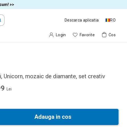
acum! >>
Descarca aplicatia
RO
Login
Favorite
Cos
, Unicorn, mozaic de diamante, set creativ
99
Lei
Adauga in cos