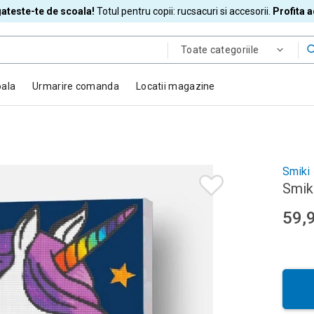
ateste-te de scoala!
Totul pentru copii: rucsacuri si accesorii.
Profita 
Toate categoriile
oala
Urmarire comanda
Locatii magazine
Smiki
Smiki
59,