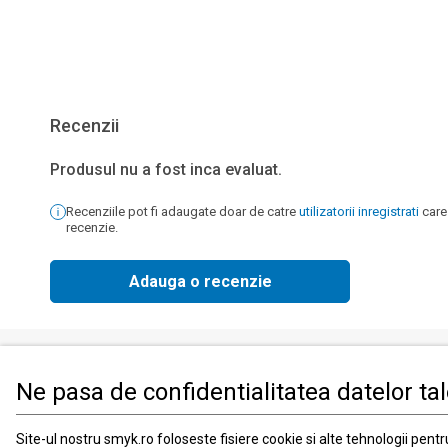
Recenzii
Produsul nu a fost inca evaluat.
Recenziile pot fi adaugate doar de catre
utilizatorii inregistrati
care
recenzie.
Adauga o recenzie
Ne pasa de confidentialitatea datelor ta
Produse
Informati
Imbracaminte, incaltaminte si accesorii
Contact
Site-ul nostru smyk.ro foloseste fisiere cookie si alte tehnologii pent