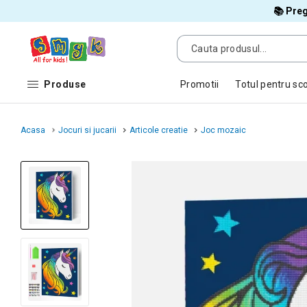
📚 Preg
Produse
Promotii
Totul pentru sc
Acasa
Jocuri si jucarii
Articole creatie
Joc mozaic