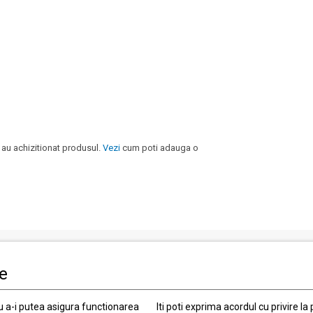
 au achizitionat produsul.
Vezi
cum poti adauga o
le
i clienti
Informatii legale
Politica de Confidentialitate
ru a-i putea asigura functionarea
Iti poti exprima acordul cu privire la