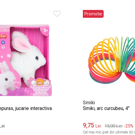
Promotie
Smiki
epuras, jucarie interactiva
Smiki, arc curcubeu, 4"
9,75
13,00
Lei
-25%
Lei
Lei
Cel mai mic pret din ultimele 30 d