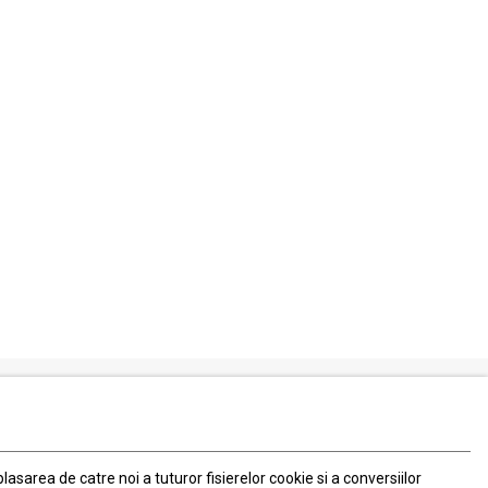
Serviciul Relatii Clienti
Formular de contact
 plasarea de catre noi a tuturor fisierelor cookie si a conversiilor
031 40 50 900