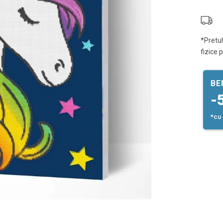
*Pretul
fizice 
BE
-
*cu 