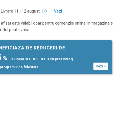
Livrare
11 - 12 august
Vezi
 afisat este valabil doar pentru comenzile online. In magazinele
pretul poate varia.
NEFICIAZA DE REDUCERI DE
5
%
la SMIKI si COOL CLUB cu pret intreg
Vezi >
programul de fidelitate