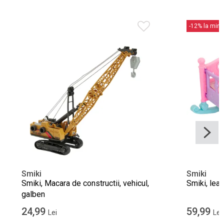
-12% la min. 
Smiki
Smiki
Smiki, Macara de constructii, vehicul,
Smiki, lea
galben
24,99
59,99
Lei
Lei