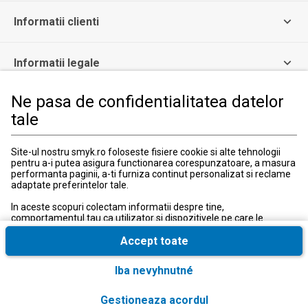
Informatii clienti
Informatii legale
Ne pasa de confidentialitatea datelor
Serviciul Relatii Clienti
tale
Formular de contact
031 40 50 900
Program:
Site-ul nostru smyk.ro foloseste fisiere cookie si alte tehnologii
Luni-vineri: 10:00-18:00
pentru a-i putea asigura functionarea corespunzatoare, a masura
performanta paginii, a-ti furniza continut personalizat si reclame
adaptate preferintelor tale.
In aceste scopuri colectam informatii despre tine,
comportamentul tau ca utilizator si dispozitivele pe care le
utilizezi, inclusiv cele necesare pentru functionarea
corespunzatoare a site-ului smyk.ro. Aceste fisiere cookie
Accept toate
necesare pot fi dezactivate prin modificarea setarilor browserului,
insa acest lucru poate cauza functionarea defectuoasa a site-ului
Tara si limba
:
România (Romania)
Iba nevyhnutné
nostru.
In plus, numai cu acordul tau, folosim fisiere cookie suplimentare
© 2026, SMYK All for Kids SRL
Gestioneaza acordul
si conversii extinse cu scopul de a accesa, a analiza si a stoca