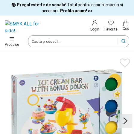
📚 Pregateste-te de scoala!
Totul pentru copii: rucsacuri si
Tara si limba
accesorii.
Profita acum! >>
Cos
Alege tara si treci la cumparaturi
Favorite
Login
România (Romania)
Produse
Livram comenzile tale in tara selectata.
Limba
Română
Dupa schimbarea tarii, unele produse pot fi eliminate din cos
Confirma