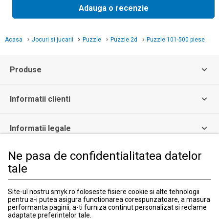
Adauga o recenzie
Acasa
Jocuri si jucarii
Puzzle
Puzzle 2d
Puzzle 101-500 piese
Produse
Informatii clienti
Informatii legale
Ne pasa de confidentialitatea datelor
Serviciul Relatii Clienti
tale
Formular de contact
031 40 50 900
Program:
Site-ul nostru smyk.ro foloseste fisiere cookie si alte tehnologii
Luni-vineri: 10:00-18:00
pentru a-i putea asigura functionarea corespunzatoare, a masura
performanta paginii, a-ti furniza continut personalizat si reclame
adaptate preferintelor tale.