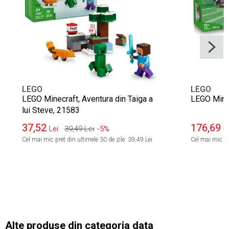
LEGO
LEGO
LEGO Minecraft, Aventura din Taiga a
LEGO Minec
lui Steve, 21583
37,52
176,69
39,49
Lei
-5%
Lei
L
Cel mai mic pret din ultimele 30 de zile:
39,49 Lei
Cel mai mic pre
Alte produse din categoria data