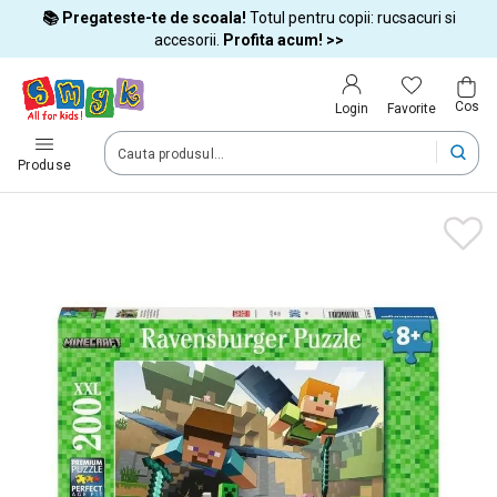
📚 Pregateste-te de scoala!
Totul pentru copii: rucsacuri si
Tara si limba
accesorii.
Profita acum! >>
Cos
Alege tara si treci la cumparaturi
Favorite
Login
România (Romania)
Produse
Livram comenzile tale in tara selectata.
Limba
Română
Dupa schimbarea tarii, unele produse pot fi eliminate din cos
Confirma