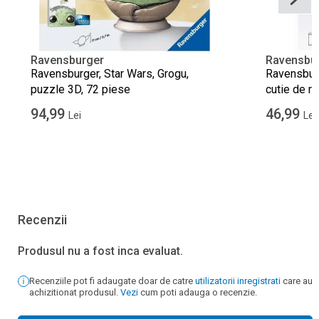
Ravensburger
Ravensbu
Ravensburger, Star Wars, Grogu,
Ravensbur
puzzle 3D, 72 piese
cutie de re
54 piese
94,99
46,99
Lei
Lei
Recenzii
Produsul nu a fost inca evaluat.
Recenziile pot fi adaugate doar de catre
utilizatorii inregistrati
care au
achizitionat produsul.
Vezi
cum poti adauga o recenzie.