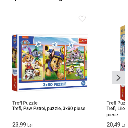
Trefl Puzzle
Trefl Puzz
Trefl, Paw Patrol, puzzle, 3x80 piese
Trefl, Lilo
piese
23,99
20,49
Lei
Lei