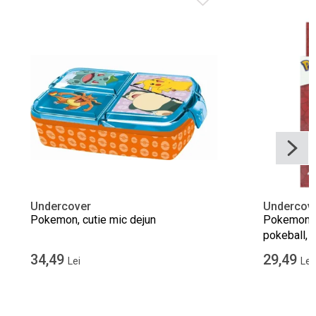
Undercover
Undercov
Pokemon, cutie mic dejun
Pokemon, 
pokeball, 4
34,49
29,49
Lei
Lei