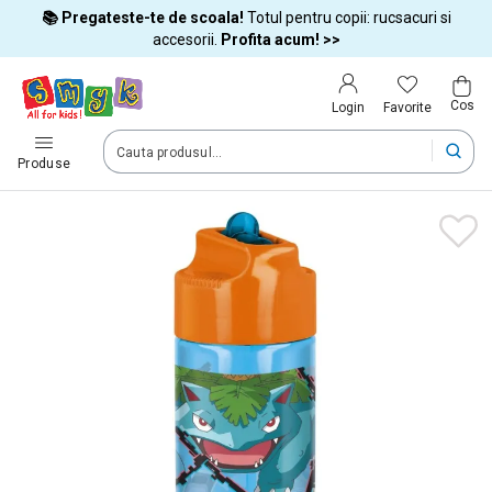
📚 Pregateste-te de scoala!
Totul pentru copii: rucsacuri si
Tara si limba
accesorii.
Profita acum! >>
Cos
Alege tara si treci la cumparaturi
Favorite
Login
România (Romania)
Produse
Livram comenzile tale in tara selectata.
Limba
Română
Dupa schimbarea tarii, unele produse pot fi eliminate din cos
Confirma