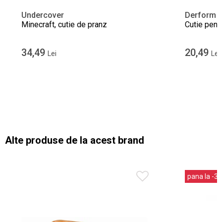
Undercover
Derform
Minecraft, cutie de pranz
Cutie pent
34,49
20,49
Lei
Lei
Alte produse de la acest brand
pana la -3