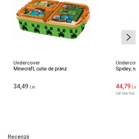
Undercover
Undercov
Minecraft, cutie de pranz
Spidey, ru
34,49
44,79
Lei
Lei
Cel mai mic pre
Recenzii