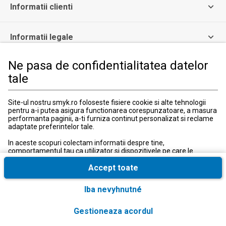
Informatii clienti
Informatii legale
Ne pasa de confidentialitatea datelor
Serviciul Relatii Clienti
tale
Formular de contact
031 40 50 900
Program:
Site-ul nostru smyk.ro foloseste fisiere cookie si alte tehnologii
Luni-vineri: 10:00-18:00
pentru a-i putea asigura functionarea corespunzatoare, a masura
performanta paginii, a-ti furniza continut personalizat si reclame
adaptate preferintelor tale.
In aceste scopuri colectam informatii despre tine,
comportamentul tau ca utilizator si dispozitivele pe care le
utilizezi, inclusiv cele necesare pentru functionarea
corespunzatoare a site-ului smyk.ro. Aceste fisiere cookie
Accept toate
necesare pot fi dezactivate prin modificarea setarilor browserului,
insa acest lucru poate cauza functionarea defectuoasa a site-ului
Tara si limba
:
România (Romania)
Iba nevyhnutné
nostru.
In plus, numai cu acordul tau, folosim fisiere cookie suplimentare
© 2026, SMYK All for Kids SRL
Gestioneaza acordul
si conversii extinse cu scopul de a accesa, a analiza si a stoca
informatii suplimentare, precum si anumite date cu caracter