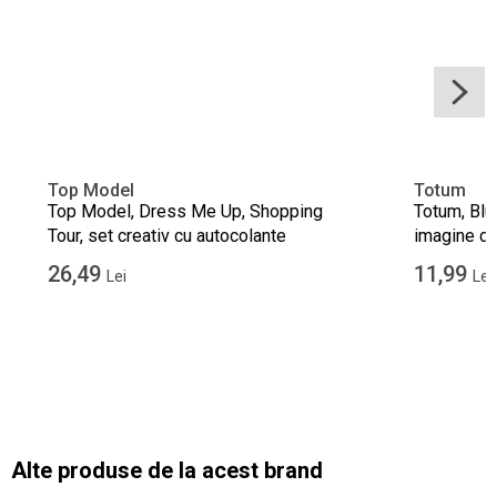
Top Model
Totum
Top Model, Dress Me Up, Shopping
Totum, Blu
Tour, set creativ cu autocolante
imagine de
26,49
11,99
Lei
Lei
Alte produse de la acest brand