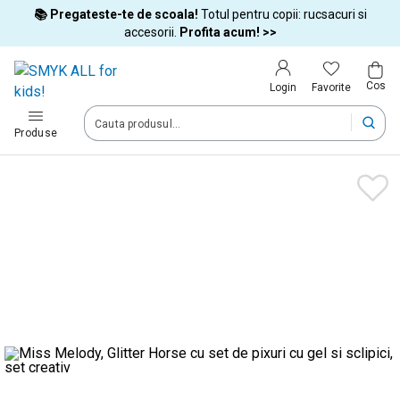
📚 Pregateste-te de scoala!
Totul pentru copii: rucsacuri si
Tara si limba
accesorii.
Profita acum! >>
Cos
Alege tara si treci la cumparaturi
Favorite
Login
România (Romania)
Produse
Livram comenzile tale in tara selectata.
Limba
Română
Dupa schimbarea tarii, unele produse pot fi eliminate din cos
Confirma