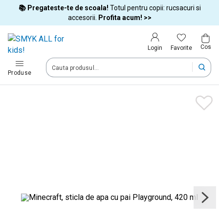
📚 Pregateste-te de scoala!
Totul pentru copii: rucsacuri si
Tara si limba
accesorii.
Profita acum! >>
Cos
Alege tara si treci la cumparaturi
Favorite
Login
România (Romania)
Produse
Livram comenzile tale in tara selectata.
Limba
Română
Dupa schimbarea tarii, unele produse pot fi eliminate din cos
Confirma