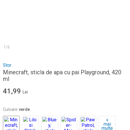
1
/
6
Stor
Minecraft, sticla de apa cu pai Playground, 420
ml
41,99
Lei
Culoare
:
verde
+
mai
multe