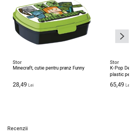
Stor
Stor
Minecraft, cutie pentru pranz Funny
K-Pop Demo
plastic pe
28,49
65,49
Lei
Lei
Recenzii