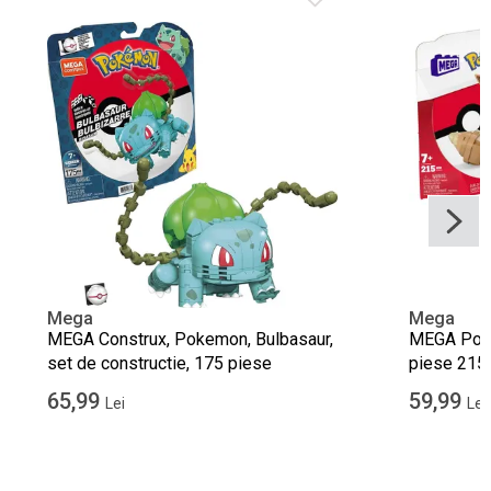
Mega
Mega
MEGA Construx, Pokemon, Bulbasaur,
MEGA Poke
set de constructie, 175 piese
piese 215
65,99
59,99
Lei
Lei