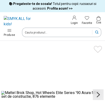
📚 Pregateste-te de scoala!
Totul pentru copii: rucsacuri si
Tara si limba
accesorii.
Profita acum! >>
Cos
Alege tara si treci la cumparaturi
Favorite
Login
România (Romania)
Produse
Livram comenzile tale in tara selectata.
Limba
Română
Dupa schimbarea tarii, unele produse pot fi eliminate din cos
Confirma