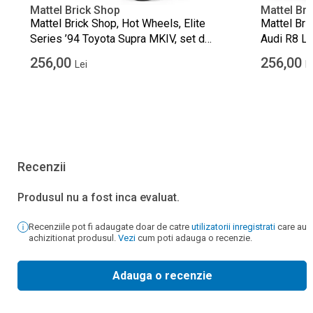
Mattel Brick Shop
Mattel Br
Mattel Brick Shop, Hot Wheels, Elite
Mattel Bri
Series ’94 Toyota Supra MKIV, set de
Audi R8 LM
constructie, 824 de piese
piese
256,00
256,00
Lei
L
Recenzii
Produsul nu a fost inca evaluat.
Recenziile pot fi adaugate doar de catre
utilizatorii inregistrati
care au
achizitionat produsul.
Vezi
cum poti adauga o recenzie.
Adauga o recenzie