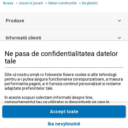
Acasa
Jocuri si jucarii
Seturi constructie
De plastic
Produse
Informatii clienti
Ne pasa de confidentialitatea datelor
Informatii legale
tale
Serviciul Relatii Clienti
Site-ul nostru smyk.ro foloseste fisiere cookie si alte tehnologii
pentru a-i putea asigura functionarea corespunzatoare, a masura
Formular de contact
performanta paginii, a-ti furniza continut personalizat si reclame
031 40 50 900
adaptate preferintelor tale.
Program:
Luni-vineri: 10:00-18:00
In aceste scopuri colectam informatii despre tine,
comportamentul tau ca utilizator si dispozitivele pe care le
utilizezi, inclusiv cele necesare pentru functionarea
corespunzatoare a site-ului smyk.ro. Aceste fisiere cookie
Accept toate
necesare pot fi dezactivate prin modificarea setarilor browserului,
insa acest lucru poate cauza functionarea defectuoasa a site-ului
Iba nevyhnutné
nostru.