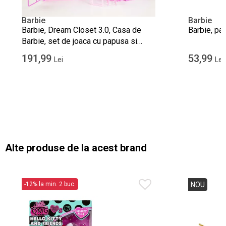
Barbie
Barbie
Barbie, Dream Closet 3.0, Casa de
Barbie, pa
Barbie, set de joaca cu papusa si
accesorii
191,99
53,99
Lei
Lei
Alte produse de la acest brand
-12% la min. 2 buc.
NOU