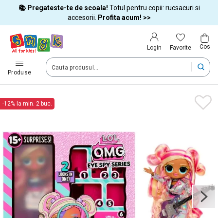
📚 Pregateste-te de scoala!
Totul pentru copii: rucsacuri si
Tara si limba
accesorii.
Profita acum! >>
Cos
Alege tara si treci la cumparaturi
Favorite
Login
România (Romania)
Produse
Livram comenzile tale in tara selectata.
-12% la min. 2 buc.
Limba
Română
Dupa schimbarea tarii, unele produse pot fi eliminate din cos
Confirma