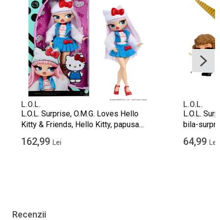
L.O.L.
L.O.L.
L.O.L. Surprise, O.M.G. Loves Hello
L.O.L. Surp
Kitty & Friends, Hello Kitty, papusa
bila-surpri
fashion
162,99
64,99
Lei
Lei
Recenzii