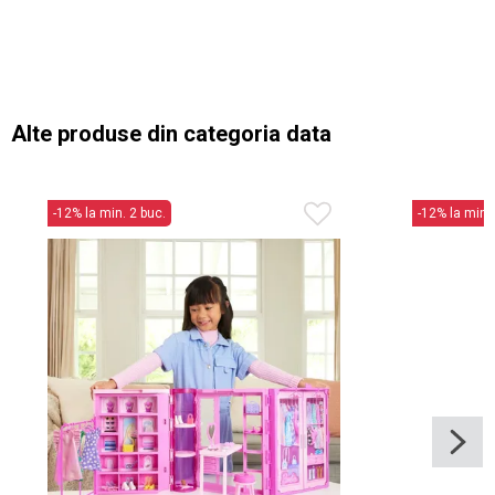
Alte produse din categoria data
-12% la min. 2 buc.
-12% la min. 