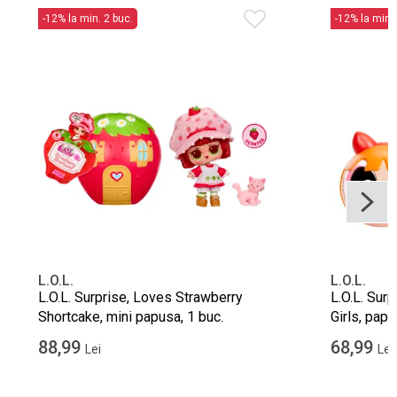
-12% la min. 2 buc.
-12% la min. 
L.O.L.
L.O.L.
L.O.L. Surprise, Loves Strawberry
L.O.L. Sur
Shortcake, mini papusa, 1 buc.
Girls, papu
88,99
68,99
Lei
Lei