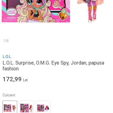
1
/
8
L.O.L.
L.O.L. Surprise, O.M.G. Eye Spy, Jordan, papusa
fashion
172,99
Lei
Culoare
: