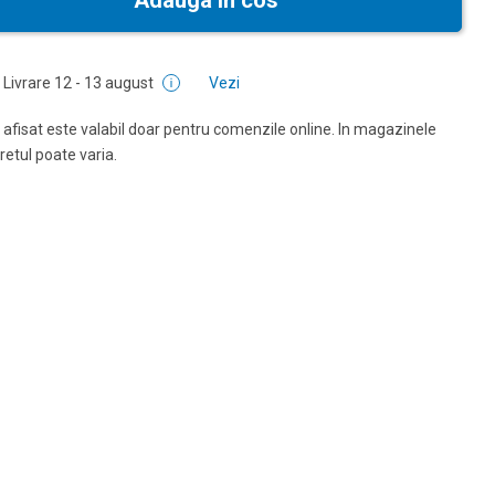
Adauga in cos
Livrare
12 - 13 august
Vezi
 afisat este valabil doar pentru comenzile online. In magazinele
pretul poate varia.