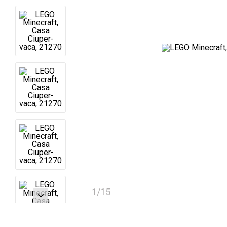
1
/
15