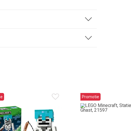
ie
Promotie