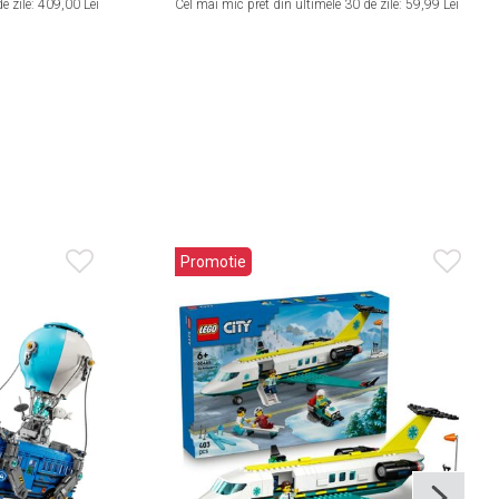
e zile:
409,00 Lei
Cel mai mic pret din ultimele 30 de zile:
59,99 Lei
Promotie