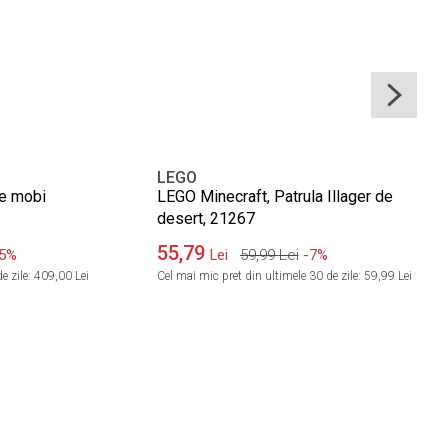
LEGO
de mobi
LEGO Minecraft, Patrula Illager de
desert, 21267
55,79
5%
59,99
Lei
-7%
Lei
e zile:
409,00 Lei
Cel mai mic pret din ultimele 30 de zile:
59,99 Lei