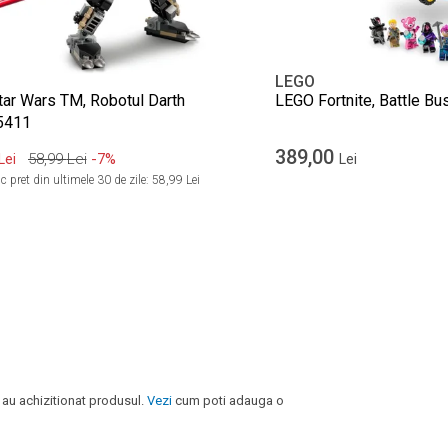
LEGO
ar Wars TM, Robotul Darth
LEGO Fortnite, Battle Bu
5411
389,00
58,99
Lei
-7%
Lei
Lei
 pret din ultimele 30 de zile:
58,99 Lei
 au achizitionat produsul.
Vezi
cum poti adauga o