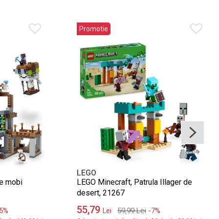
Promotie
LEGO
de mobi
LEGO Minecraft, Patrula Illager de
desert, 21267
55,79
5%
59,99
Lei
-7%
Lei