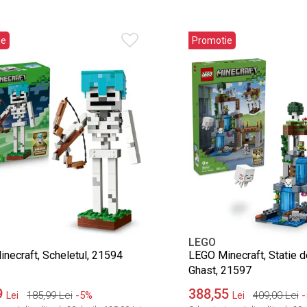
ie
Promotie
LEGO
necraft, Scheletul, 21594
LEGO Minecraft, Statie 
Ghast, 21597
9
388,55
185,99
Lei
-5%
409,00
Lei
-
Lei
Lei