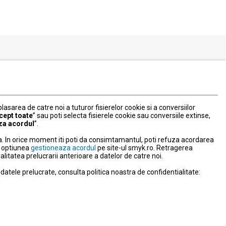
Serviciul Relatii Clienti
Formular de contact
031 40 50 900
Program:
 plasarea de catre noi a tuturor fisierelor cookie si a conversiilor
Luni-vineri: 10:00-18:00
cept toate
” sau poti selecta fisierele cookie sau conversiile extinse,
za acordul
”.
litate
. In orice moment iti poti da consimtamantul, poti refuza acordarea
nd optiunea
gestioneaza acordul
pe site-ul smyk.ro. Retragerea
tatea prelucrarii anterioare a datelor de catre noi.
NPC
atele prelucrate, consulta politica noastra de confidentialitate:
ravegherea video
e activitate