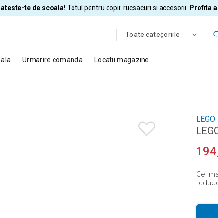
ateste-te de scoala!
Totul pentru copii: rucsacuri si accesorii.
Profita 
Toate categoriile
oala
Urmarire comanda
Locatii magazine
LEGO
LEGO
194
Cel mai
reducer