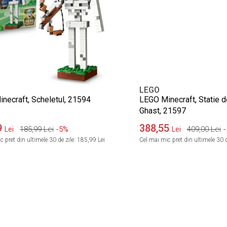
LEGO
necraft, Scheletul, 21594
LEGO Minecraft, Statie 
Ghast, 21597
9
388,55
185,99
Lei
-5%
409,00
Lei
-
Lei
Lei
 pret din ultimele 30 de zile:
185,99 Lei
Cel mai mic pret din ultimele 30 d