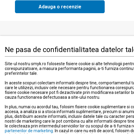
Adauga o recenzie
Produse
Informati
Ne pasa de confidentialitatea datelor ta
Imbracaminte, incaltaminte si accesorii
Contact
Mama si copilul
Informatii
Site-ul nostru smyk.ro foloseste fisiere cookie si alte tehnologii pent
Jucarii si jocuri
Suport
corespunzatoare, a masura performanta paginii, a-ti furniza continu
preferintelor tale.
Promotii
Card de fid
Blog smyk.com
Card Cad
In aceste scopuri colectam informatii despre tine, comportamentul tau 
care le utilizezi, inclusiv cele necesare pentru functionarea corespun
Costuri si
fisiere cookie necesare pot fi dezactivate prin modificarea setarilor 
Schimb si 
cauza functionarea defectuoasa a site-ului nostru.
Metode de
In plus, numai cu acordul tau, folosim fisiere cookie suplimentare si c
Locatii m
accesa, a analiza si a stoca informatii suplimentare, precum si anumi
plus, distribuim aceste informatii, inclusiv datele tale cu caracter perso
Comunica
nostri de marketing care le pot combina cu alte informatii despre tine,
le colecteaza prin intermediul serviciilor lor cu scopul de a-ti furniz
Newslette
partenerilor de marketing
. In cazul in care nu esti de acord, folosim 