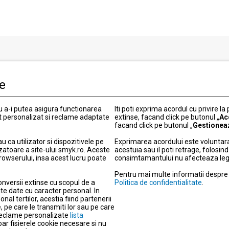
i clienti
Informatii legale
le
Politica de Confidentialitate
 actuale
Termeni si conditii
ru a-i putea asigura functionarea
Iti poti exprima acordul cu privire la
Politica cookies
t personalizat si reclame adaptate
extinse, facand click pe butonul „
Ac
facand click pe butonul „
Gestionea
elitate
Modifica setarile de confidentia
ou
Informatii garantie
ca utilizator si dispozitivele pe
Exprimarea acordului este voluntara
zatoare a site-ului smyk.ro. Aceste
acestuia sau il poti retrage, folosi
 metode de livrare
Informatii produse electronice
browserului, insa acest lucru poate
consimtamantului nu afecteaza legali
retur
Protectia consumatorilor – A
Pentru mai multe informatii despre d
 plata
Despre companie
onversii extinse cu scopul de a
Politica de confidentialitate
.
agazine
Cariera
te date cu caracter personal. In
nal tertilor, acestia fiind partenerii
re
Actul privind serviciile digitale
 pe care le transmiti lor sau pe care
a reclame personalizate
r
lista
Nota de informare privind sup
doar fisierele cookie necesare si nu
Date de identificare si obiect d