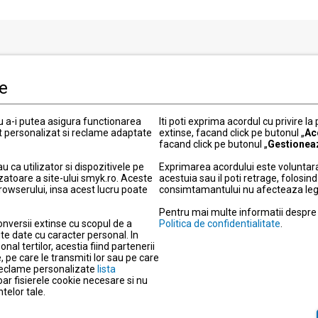
i clienti
Informatii legale
le
Politica de Confidentialitate
 actuale
Termeni si conditii
ru a-i putea asigura functionarea
Iti poti exprima acordul cu privire la
Politica cookies
t personalizat si reclame adaptate
extinse, facand click pe butonul „
Ac
facand click pe butonul „
Gestionea
elitate
Modifica setarile de confidentia
ou
Informatii garantie
ca utilizator si dispozitivele pe
Exprimarea acordului este voluntara
zatoare a site-ului smyk.ro. Aceste
acestuia sau il poti retrage, folosi
 metode de livrare
Informatii produse electronice
browserului, insa acest lucru poate
consimtamantului nu afecteaza legali
retur
Protectia consumatorilor – A
Pentru mai multe informatii despre d
 plata
Despre companie
onversii extinse cu scopul de a
Politica de confidentialitate
.
agazine
Cariera
te date cu caracter personal. In
nal tertilor, acestia fiind partenerii
re
Actul privind serviciile digitale
 pe care le transmiti lor sau pe care
a reclame personalizate
r
lista
Nota de informare privind sup
doar fisierele cookie necesare si nu
Date de identificare si obiect d
telor tale.