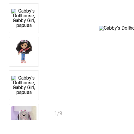
1
/
9