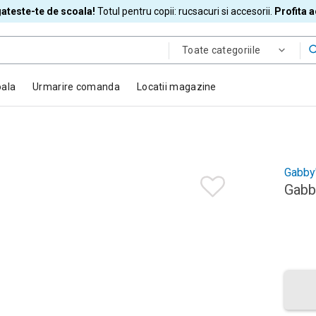
ateste-te de scoala!
Totul pentru copii: rucsacuri si accesorii.
Profita 
Toate categoriile
oala
Urmarire comanda
Locatii magazine
Gabby
Gabby