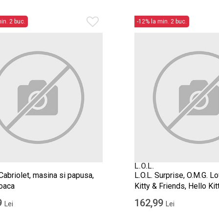
in. 2 buc.
-12% la min. 2 buc.
L.O.L.
Cabriolet, masina si papusa,
L.O.L. Surprise, O.M.G. L
joaca
Kitty & Friends, Hello Kit
fashion
9
162,99
Lei
Lei