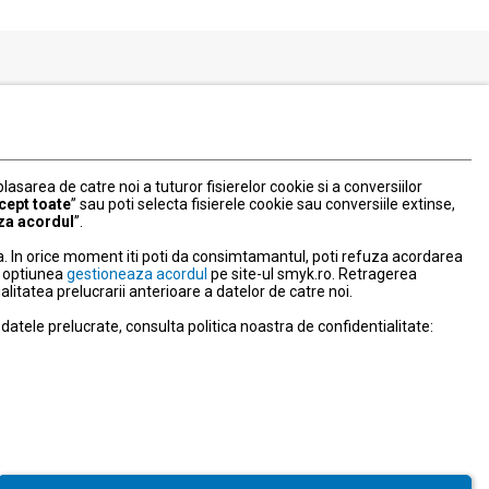
Serviciul Relatii Clienti
Formular de contact
031 40 50 900
Program:
 plasarea de catre noi a tuturor fisierelor cookie si a conversiilor
Luni-vineri: 10:00-18:00
cept toate
” sau poti selecta fisierele cookie sau conversiile extinse,
za acordul
”.
litate
. In orice moment iti poti da consimtamantul, poti refuza acordarea
nd optiunea
gestioneaza acordul
pe site-ul smyk.ro. Retragerea
tatea prelucrarii anterioare a datelor de catre noi.
NPC
atele prelucrate, consulta politica noastra de confidentialitate:
ravegherea video
e activitate