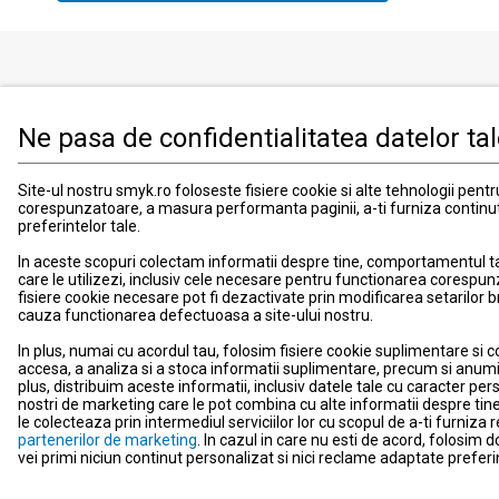
Produse
Informati
Ne pasa de confidentialitatea datelor ta
Imbracaminte, incaltaminte si accesorii
Contact
Mama si copilul
Informatii
Site-ul nostru smyk.ro foloseste fisiere cookie si alte tehnologii pent
Jucarii si jocuri
Suport
corespunzatoare, a masura performanta paginii, a-ti furniza continu
preferintelor tale.
Promotii
Card de fid
Blog smyk.com
Card Cad
In aceste scopuri colectam informatii despre tine, comportamentul tau 
care le utilizezi, inclusiv cele necesare pentru functionarea corespun
Costuri si
fisiere cookie necesare pot fi dezactivate prin modificarea setarilor 
Schimb si 
cauza functionarea defectuoasa a site-ului nostru.
Metode de
In plus, numai cu acordul tau, folosim fisiere cookie suplimentare si c
Locatii m
accesa, a analiza si a stoca informatii suplimentare, precum si anumi
plus, distribuim aceste informatii, inclusiv datele tale cu caracter perso
Comunica
nostri de marketing care le pot combina cu alte informatii despre tine,
le colecteaza prin intermediul serviciilor lor cu scopul de a-ti furniz
Newslette
partenerilor de marketing
. In cazul in care nu esti de acord, folosim 
vei primi niciun continut personalizat si nici reclame adaptate preferin