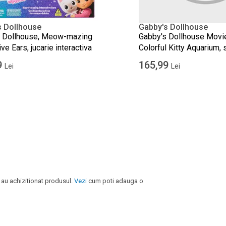
s Dollhouse
Gabby's Dollhouse
s Dollhouse, Meow-mazing
Gabby's Dollhouse Movie
ive Ears, jucarie interactiva
Colorful Kitty Aquarium, 
cu 2 figurine
9
165,99
Lei
Lei
 au achizitionat produsul.
Vezi
cum poti adauga o