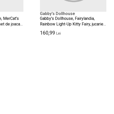
Gabby's Dollhouse
, MerCat's
Gabby's Dollhouse, Fairylandia,
set de joaca
Rainbow Light-Up Kitty Fairy, jucarie
de plus interactiva, 36 cm
160,99
Lei