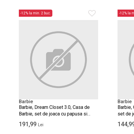
-12% la min. 2 buc.
-12% la m
Barbie
Barbie
Barbie, Dream Closet 3.0, Casa de
Barbie, 
Barbie, set de joaca cu papusa si
set de 
accesorii
191,99
144,9
Lei