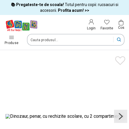
📚 Pregateste-te de scoala!
Totul pentru copii: rucsacuri si
Tara si limba
accesorii.
Profita acum! >>
Cos
Alege tara si treci la cumparaturi
Favorite
Login
România (Romania)
Produse
Livram comenzile tale in tara selectata.
Limba
Română
Dupa schimbarea tarii, unele produse pot fi eliminate din cos
Confirma