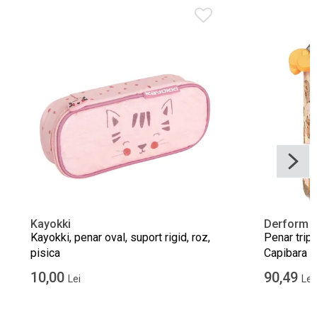
Kayokki
Derform
Kayokki, penar oval, suport rigid, roz,
Penar tripl
pisica
Capibara
10,00
90,49
Lei
Lei