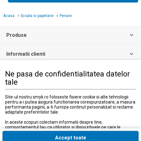
Acasa
Scoala si papetarie
Penare
Produse
Informatii clienti
Ne pasa de confidentialitatea datelor
Informatii legale
tale
Serviciul Relatii Clienti
Site-ul nostru smyk.ro foloseste fisiere cookie si alte tehnologii
Formular de contact
pentru a-i putea asigura functionarea corespunzatoare, a masura
031 40 50 900
performanta paginii, a-ti furniza continut personalizat si reclame
Program:
adaptate preferintelor tale.
Luni-vineri: 10:00-18:00
In aceste scopuri colectam informatii despre tine,
comportamentul tau ca utilizator si dispozitivele pe care le
utilizezi, inclusiv cele necesare pentru functionarea
corespunzatoare a site-ului smyk.ro. Aceste fisiere cookie
Accept toate