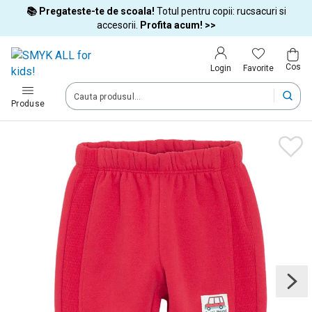
📚 Pregateste-te de scoala!
Totul pentru copii: rucsacuri si
Tara si limba
accesorii.
Profita acum! >>
Cos
Alege tara si treci la cumparaturi
Favorite
Login
România (Romania)
Produse
Livram comenzile tale in tara selectata.
Limba
Română
Dupa schimbarea tarii, unele produse pot fi eliminate din cos
Confirma