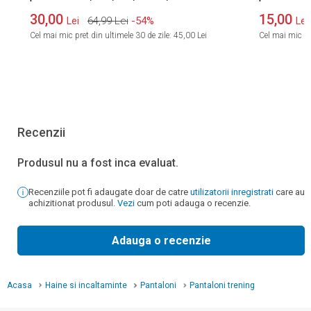
imprimeu Dumbo
30,00
15,00
64,99
Lei
-54%
Lei
Lei
Cel mai mic pret din ultimele 30 de zile:
45,00 Lei
Cel mai mic pre
Recenzii
Produsul nu a fost inca evaluat.
Recenziile pot fi adaugate doar de catre
utilizatorii inregistrati
care au
achizitionat produsul.
Vezi
cum poti adauga o recenzie.
Adauga o recenzie
Acasa
Haine si incaltaminte
Pantaloni
Pantaloni trening