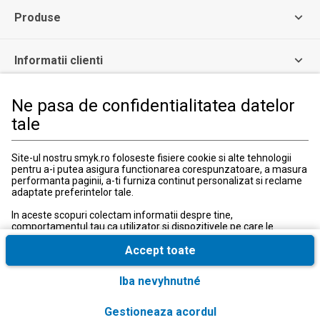
Produse
Informatii clienti
Ne pasa de confidentialitatea datelor
Informatii legale
tale
Serviciul Relatii Clienti
Site-ul nostru smyk.ro foloseste fisiere cookie si alte tehnologii
Formular de contact
pentru a-i putea asigura functionarea corespunzatoare, a masura
031 40 50 900
performanta paginii, a-ti furniza continut personalizat si reclame
Program:
adaptate preferintelor tale.
Luni-vineri: 10:00-18:00
In aceste scopuri colectam informatii despre tine,
comportamentul tau ca utilizator si dispozitivele pe care le
utilizezi, inclusiv cele necesare pentru functionarea
corespunzatoare a site-ului smyk.ro. Aceste fisiere cookie
Accept toate
necesare pot fi dezactivate prin modificarea setarilor browserului,
insa acest lucru poate cauza functionarea defectuoasa a site-ului
Iba nevyhnutné
nostru.
In plus, numai cu acordul tau, folosim fisiere cookie suplimentare
Gestioneaza acordul
Tara si limba
:
România (Romania)
si conversii extinse cu scopul de a accesa, a analiza si a stoca