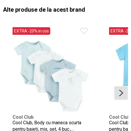
Alte produse de la acest brand
EXTRA -20% in cos
EXTRA -20%
Cool Club
Cool Club
Cool Club, Body cu maneca scurta
Cool Club,
pentru baieti, mix, set, 4 buc.,
pentru baie