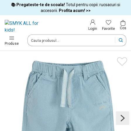
📚 Pregateste-te de scoala!
Totul pentru copii: rucsacuri si
Tara si limba
accesorii.
Profita acum! >>
Cos
Alege tara si treci la cumparaturi
Favorite
Login
România (Romania)
Produse
Livram comenzile tale in tara selectata.
Limba
Română
Dupa schimbarea tarii, unele produse pot fi eliminate din cos
Confirma