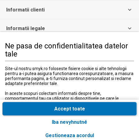
Informatii clienti
Informatii legale
Ne pasa de confidentialitatea datelor
Serviciul Relatii Clienti
tale
Formular de contact
031 40 50 900
Program:
Site-ul nostru smyk.ro foloseste fisiere cookie si alte tehnologii
Luni-vineri: 10:00-18:00
pentru a-i putea asigura functionarea corespunzatoare, a masura
performanta paginii, a-ti furniza continut personalizat si reclame
adaptate preferintelor tale.
In aceste scopuri colectam informatii despre tine,
comportamentul tau ca utilizator si dispozitivele pe care le
utilizezi, inclusiv cele necesare pentru functionarea
corespunzatoare a site-ului smyk.ro. Aceste fisiere cookie
Accept toate
necesare pot fi dezactivate prin modificarea setarilor browserului,
insa acest lucru poate cauza functionarea defectuoasa a site-ului
Tara si limba
:
România (Romania)
Iba nevyhnutné
nostru.
In plus, numai cu acordul tau, folosim fisiere cookie suplimentare
© 2026, SMYK All for Kids SRL
Gestioneaza acordul
si conversii extinse cu scopul de a accesa, a analiza si a stoca