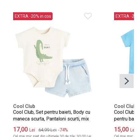
EXTRA -20% in cos
EXTRA -20%
Cool Club
Cool Club
Cool Club, Set pentru baieti, Body cu
Cool Club,
maneca scurta, Pantaloni scurti, mix
pentru baie
17,00
15,00
64,99
Lei
-74%
Lei
Lei
Cel mai mic pret din ultimele 30 de zile:
30,00 Lei
Cel mai mic pre