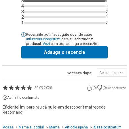
5
1
4
0
3
0
2
0
1
0
Recenziile pot fi adaugate doar de catre
utilizatorii inregistrati
care au achizitionat
produsul.
Vezi
cum poti adauga o recenzie.
Adauga o recenzie
Cele mai noi
Sorteaza dupa:
Raporteaza
30.09.2025
(
0
)
(
0
)
Achizitie confirmata
Eficiente! Îmi pare rău că nu le-am descoperit mai repede
Recomand!
Acasa
Mama si copilul
Mama
Articole igiena
Aleze postpartum