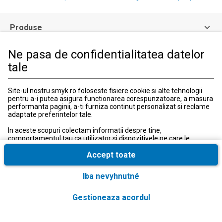
Produse
Ne pasa de confidentialitatea datelor
Informatii clienti
tale
Informatii legale
Site-ul nostru smyk.ro foloseste fisiere cookie si alte tehnologii
pentru a-i putea asigura functionarea corespunzatoare, a masura
performanta paginii, a-ti furniza continut personalizat si reclame
adaptate preferintelor tale.
Serviciul Relatii Clienti
Formular de contact
In aceste scopuri colectam informatii despre tine,
comportamentul tau ca utilizator si dispozitivele pe care le
031 40 50 900
utilizezi, inclusiv cele necesare pentru functionarea
Program:
corespunzatoare a site-ului smyk.ro. Aceste fisiere cookie
Accept toate
Luni-vineri: 10:00-18:00
necesare pot fi dezactivate prin modificarea setarilor browserului,
insa acest lucru poate cauza functionarea defectuoasa a site-ului
Iba nevyhnutné
nostru.
In plus, numai cu acordul tau, folosim fisiere cookie suplimentare
Gestioneaza acordul
si conversii extinse cu scopul de a accesa, a analiza si a stoca
informatii suplimentare, precum si anumite date cu caracter
personal. In plus, distribuim aceste informatii, inclusiv datele tale