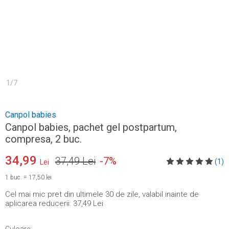
1
/
7
Canpol babies
Canpol babies, pachet gel postpartum,
compresa, 2 buc.
34,99
37,49 Lei
-
7
%
(1)
Lei
1
buc.
=
17,50 lei
Cel mai mic pret din ultimele 30 de zile, valabil inainte de
aplicarea reducerii:
37,49 Lei