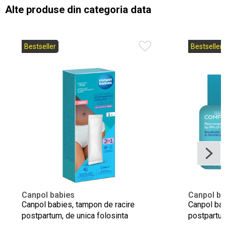
Alte produse din categoria data
Bestseller
Bestseller
Canpol babies
Canpol ba
Canpol babies, tampon de racire
Canpol bab
postpartum, de unica folosinta
postpartum