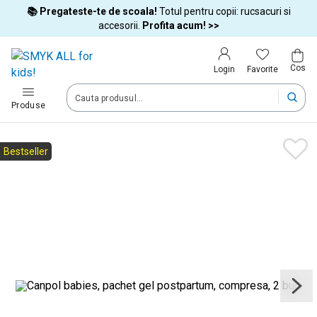
📚 Pregateste-te de scoala!
Totul pentru copii: rucsacuri si
Tara si limba
accesorii.
Profita acum! >>
Cos
Alege tara si treci la cumparaturi
Favorite
Login
România (Romania)
Produse
Livram comenzile tale in tara selectata.
Bestseller
Limba
Română
Dupa schimbarea tarii, unele produse pot fi eliminate din cos
Confirma