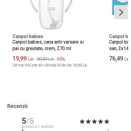
Canpol babies
Canpol ba
Canpol babies, cana anti-varsare si
Canpol bab
pai cu greutate, crem, 270 ml
san, 2x140
19,99
76,49
30,99
Lei
-35%
Lei
Lei
Cel mai mic pret din ultimele 30 de zile:
30,99 Lei
Recenzii
5
/5
pe baza a
1
evaluari