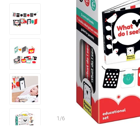
1
/
6