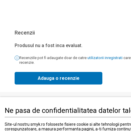
Recenzii
Produsul nu a fost inca evaluat.
Recenziile pot fi adaugate doar de catre
utilizatorii inregistrati
care
recenzie.
Adauga o recenzie
Ne pasa de confidentialitatea datelor ta
Produse
Informati
Imbracaminte, incaltaminte si accesorii
Contact
Site-ul nostru smyk.ro foloseste fisiere cookie si alte tehnologii pent
corespunzatoare, a masura performanta paginii, a-ti furniza continu
Mama si copilul
Informatii