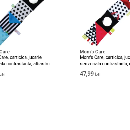
Care
Mom's Care
re, carticica, jucarie
Mom's Care, carticica, juc
la contrastanta, albastru
senzoriala contrastanta, 
47,99
Lei
Lei