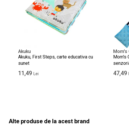
Akuku
Mom's 
Akuku, First Steps, carte educativa cu
Mom's Ca
sunet
senzoria
11,49
47,49
Lei
Alte produse de la acest brand