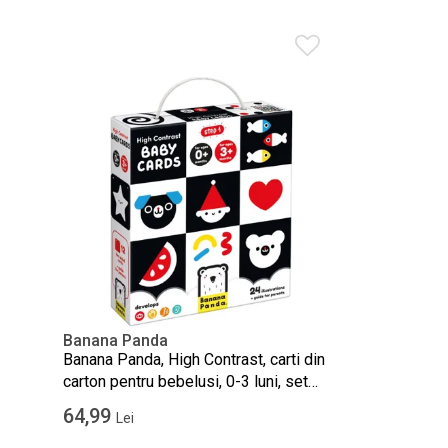
Banana Panda
Banana Panda, High Contrast, carti din
carton pentru bebelusi, 0-3 luni, set
de 12 carti cu contrast ridicat si ghid
64,99
Lei
pentru parinti