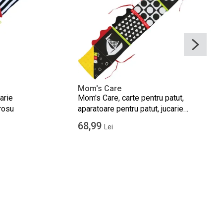
Mom's Care
arie
Mom's Care, carte pentru patut,
rosu
aparatoare pentru patut, jucarie
senzoriala contrastanta
68,99
Lei