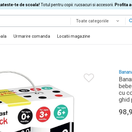
ateste-te de scoala!
Totul pentru copii: rucsacuri si accesorii.
Profita 
Toate categoriile
oala
Urmarire comanda
Locatii magazine
Banan
Bana
bebel
cu co
ghid 
98,