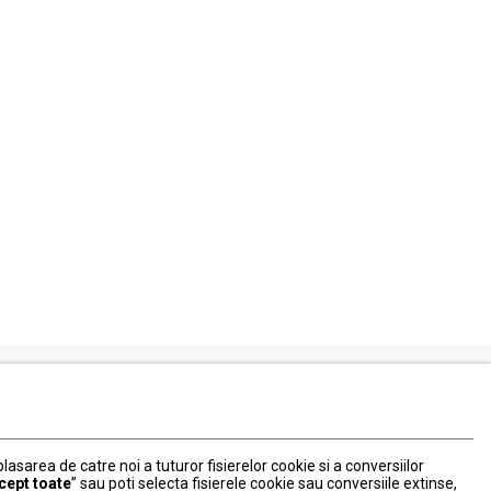
Serviciul Relatii Clienti
Formular de contact
 plasarea de catre noi a tuturor fisierelor cookie si a conversiilor
031 40 50 900
cept toate
” sau poti selecta fisierele cookie sau conversiile extinse,