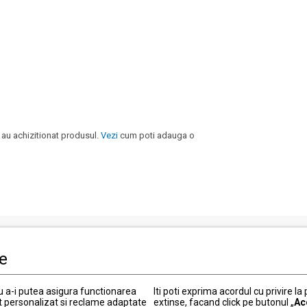
 au achizitionat produsul.
Vezi
cum poti adauga o
le
i clienti
Informatii legale
Politica de Confidentialitate
ru a-i putea asigura functionarea
Iti poti exprima acordul cu privire la
t personalizat si reclame adaptate
 actuale
extinse, facand click pe butonul „
Termeni si conditii
Ac