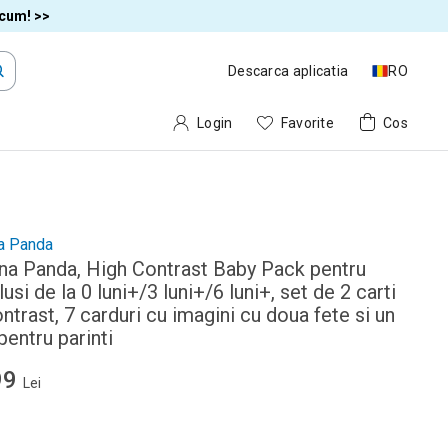
acum! >>
Descarca aplicatia
RO
Login
Favorite
Cos
a Panda
na Panda, High Contrast Baby Pack pentru
usi de la 0 luni+/3 luni+/6 luni+, set de 2 carti
ntrast, 7 carduri cu imagini cu doua fete si un
pentru parinti
99
Lei