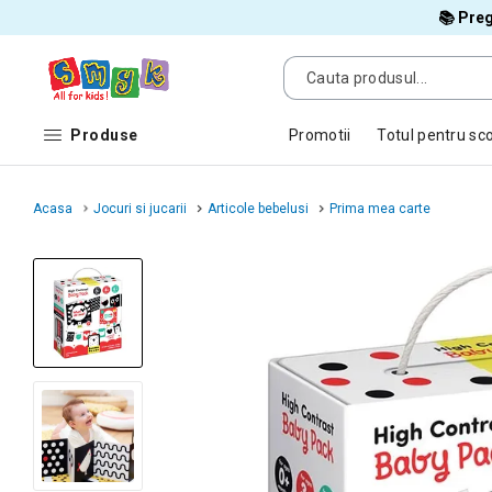
📚 Preg
Produse
Promotii
Totul pentru sc
Acasa
Jocuri si jucarii
Articole bebelusi
Prima mea carte