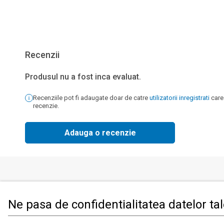
Recenzii
Produsul nu a fost inca evaluat.
Recenziile pot fi adaugate doar de catre
utilizatorii inregistrati
care
recenzie.
Adauga o recenzie
Produse
Informati
Ne pasa de confidentialitatea datelor ta
Imbracaminte, incaltaminte si accesorii
Contact
Mama si copilul
Informatii