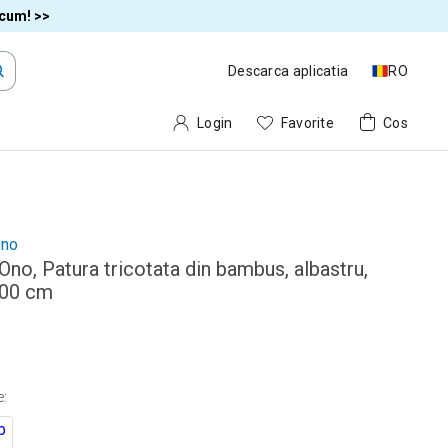
acum! >>
Descarca aplicatia
RO
Login
Favorite
Cos
no
no, Patura tricotata din bambus, albastru,
00 cm
e
: