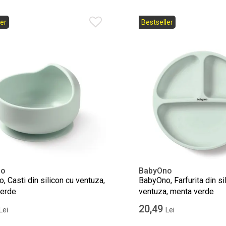
er
Bestseller
no
BabyOno
 Casti din silicon cu ventuza,
BabyOno, Farfurita din si
erde
ventuza, menta verde
20,49
Lei
Lei