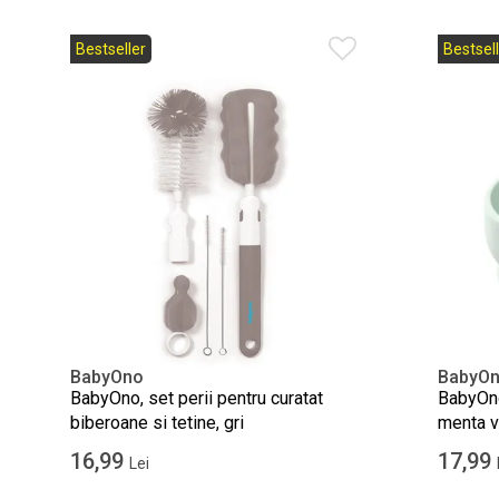
Bestseller
Bestsell
BabyOno
BabyO
BabyOno, set perii pentru curatat
BabyOno,
biberoane si tetine, gri
menta v
16,99
17,99
Lei