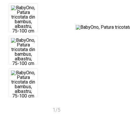
1
/
5