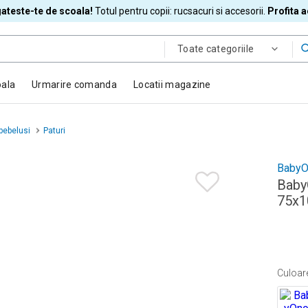
ateste-te de scoala!
Totul pentru copii: rucsacuri si accesorii.
Profita 
Toate categoriile
oala
Urmarire comanda
Locatii magazine
bebelusi
Paturi
BabyO
BabyO
75x1
Culoar