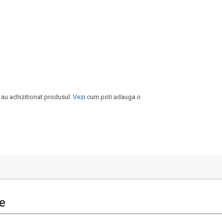
 au achizitionat produsul.
Vezi
cum poti adauga o
i clienti
Informatii legale
le
Politica de Confidentialitate
 actuale
Termeni si conditii