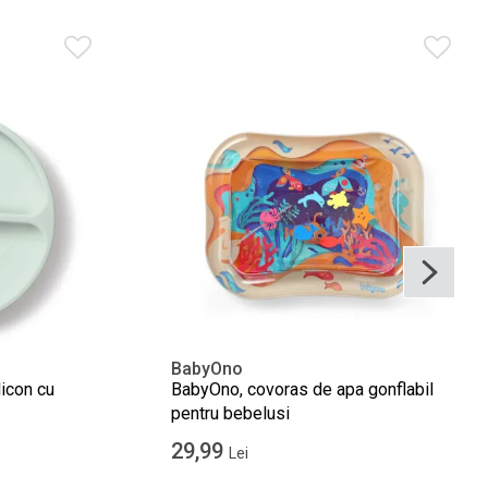
BabyOno
licon cu
BabyOno, covoras de apa gonflabil
pentru bebelusi
29,99
Lei