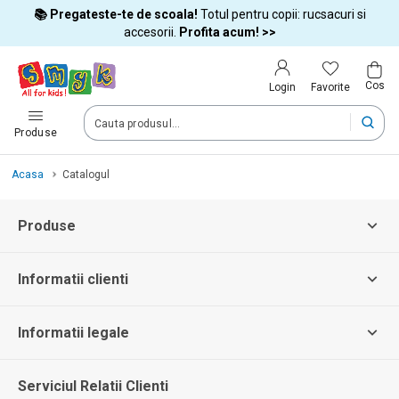
📚 Pregateste-te de scoala!
Totul pentru copii: rucsacuri si
Tara si limba
accesorii.
Profita acum! >>
Cos
Alege tara si treci la cumparaturi
Favorite
Login
România (Romania)
Produse
Acasa
Catalogul
Livram comenzile tale in tara selectata.
Produse
Limba
Română
Informatii clienti
Informatii legale
Dupa schimbarea tarii, unele produse pot fi eliminate din cos
Serviciul Relatii Clienti
Confirma