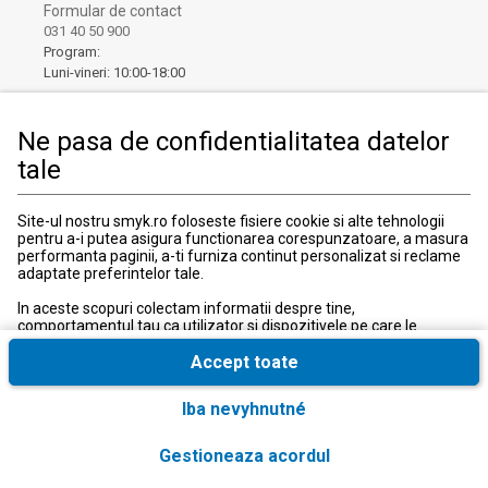
Formular de contact
031 40 50 900
Program:
Luni-vineri: 10:00-18:00
Ne pasa de confidentialitatea datelor
tale
Site-ul nostru smyk.ro foloseste fisiere cookie si alte tehnologii
pentru a-i putea asigura functionarea corespunzatoare, a masura
Tara si limba
:
România (Romania)
performanta paginii, a-ti furniza continut personalizat si reclame
adaptate preferintelor tale.
© 2026, SMYK All for Kids SRL
In aceste scopuri colectam informatii despre tine,
comportamentul tau ca utilizator si dispozitivele pe care le
utilizezi, inclusiv cele necesare pentru functionarea
corespunzatoare a site-ului smyk.ro. Aceste fisiere cookie
Accept toate
necesare pot fi dezactivate prin modificarea setarilor browserului,
insa acest lucru poate cauza functionarea defectuoasa a site-ului
Iba nevyhnutné
nostru.
In plus, numai cu acordul tau, folosim fisiere cookie suplimentare
Gestioneaza acordul
si conversii extinse cu scopul de a accesa, a analiza si a stoca
informatii suplimentare, precum si anumite date cu caracter