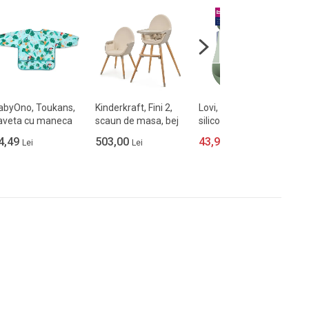
abyOno, Toukans,
Kinderkraft, Fini 2,
Lovi, baveta din
L
aveta cu maneca
scaun de masa, bej
silicon, Pistachio
c
nga, 6 luni+
4,49
503,00
43,99
4
Lei
Lei
Lei