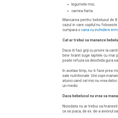
legumele moi,
carnea fiarta.
Mancarea pentru bebelusul de 8 l
cazul in care copilul nu foloseste
cumpara o
cana cu inchidere erm
Cat ar trebui sa manance bebelu
Daca iti faci griji cu privire la 
bine hranit suge laptele cu mai p
poate refuza sa deschida gura s
In acelasi timp, nu-ti face prea mu
sale nutritionale. Unii copii manan
atunci cand cel mic nu vrea deloc 
un medic.
Daca bebelusul nu vrea sa man
Niciodata nu ar trebui sa hranesti
ce se joaca, de ex. de-a avionul sa