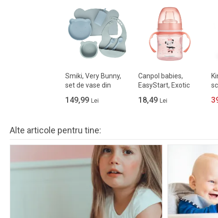
Smiki, Very Bunny,
Canpol babies,
Ki
set de vase din
EasyStart, Exotic
sc
silicon, albastru
Animals, canita
hr
149,99
18,49
3
Lei
Lei
antrenament, roz,
6m+, 120 ml
Alte articole pentru tine: