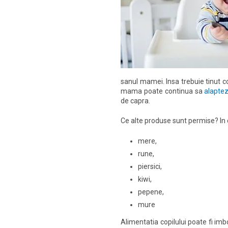
sanul mamei. Insa trebuie tinut co
mama poate continua sa
alapte
de capra.
Ce alte produse sunt permise? In 
mere,
rune,
piersici,
kiwi,
pepene,
mure
Alimentatia copilului poate fi imb