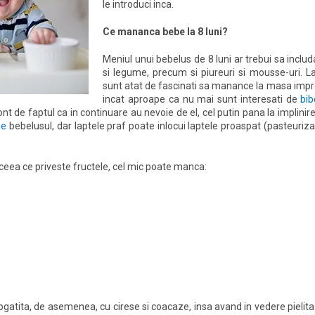
le introduci inca.
Ce mananca bebe la 8 luni?
Meniul unui bebelus de 8 luni ar trebui sa includ
si legume, precum si piureuri si mousse-uri. La
sunt atat de fascinati sa manance la masa impre
incat aproape ca nu mai sunt interesati de
bi
nt de faptul ca in continuare au nevoie de el, cel putin pana la implinir
ze
bebelusul, dar laptele praf poate inlocui laptele proaspat (pasteuriza
ceea ce priveste fructele, cel mic poate manca:
ogatita, de asemenea, cu cirese si coacaze, insa avand in vedere pielita 