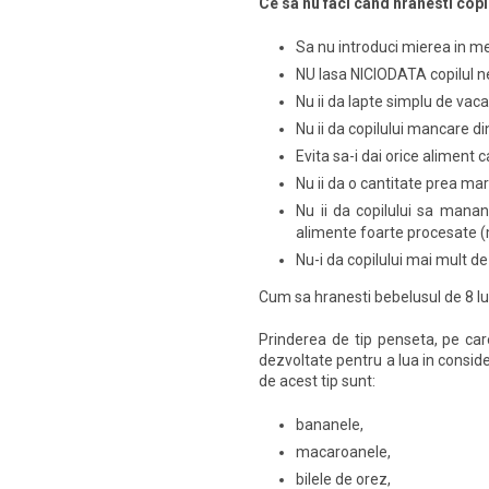
Ce sa nu faci cand hranesti copil
Sa nu introduci mierea in me
NU lasa NICIODATA copilul n
Nu ii da lapte simplu de vac
Nu ii da copilului mancare d
Evita sa-i dai orice aliment 
Nu ii da o cantitate prea mar
Nu ii da copilului sa manan
alimente foarte procesate (
Nu-i da copilului mai mult de
Cum sa hranesti bebelusul de 8 lu
Prinderea de tip penseta, pe care
dezvoltate pentru a lua in consid
de acest tip sunt:
bananele,
macaroanele,
bilele de orez,