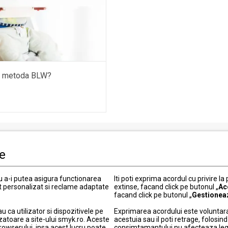
a metoda BLW?
le
i clienti
Informatii legale
Politica de Confidentialitate
ru a-i putea asigura functionarea
Iti poti exprima acordul cu privire la
t personalizat si reclame adaptate
extinse, facand click pe butonul „
Ac
 actuale
Termeni si conditii
facand click pe butonul „
Gestionea
Politica cookies
ca utilizator si dispozitivele pe
Exprimarea acordului este voluntara
elitate
Modifica setarile de confidentia
zatoare a site-ului smyk.ro. Aceste
acestuia sau il poti retrage, folosi
ou
Informatii garantie
browserului, insa acest lucru poate
consimtamantului nu afecteaza legali