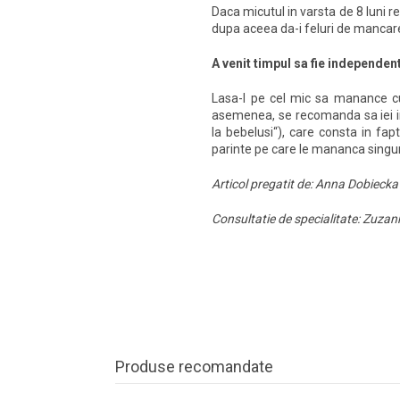
Daca micutul in varsta de 8 luni 
dupa aceea da-i feluri de mancare 
A venit timpul sa fie independen
Lasa-l pe cel mic sa manance cu
asemenea, se recomanda sa iei 
la bebelusi“), care consta in fa
parinte pe care le mananca singur 
Articol pregatit de: Anna Dobiecka
Consultatie de specialitate: Zuzann
Produse recomandate