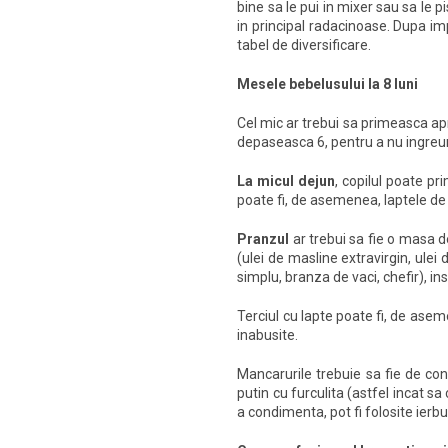
bine sa le pui in mixer sau sa le p
in principal radacinoase. Dupa im
tabel de diversificare.
Mesele bebelusului la 8 luni
Cel mic ar trebui sa primeasca apr
depaseasca 6, pentru a nu ingreun
La micul dejun
, copilul poate pr
poate fi, de asemenea, laptele 
Pranzul
ar trebui sa fie o masa d
(ulei de masline extravirgin, ulei
simplu, branza de vaci, chefir), i
Terciul cu lapte poate fi, de ase
inabusite.
Mancarurile trebuie sa fie de co
putin cu furculita (astfel incat 
a condimenta, pot fi folosite ierb