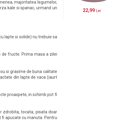
asemenea, majoritatea legumelor,
varza kale si spanac, urmand un
22,99
Lei
 lapte si solide) nu trebuie sa
s de fructe. Prima masa a zilei
 ou si grasime de buna calitate
actate din lapte de vaca (iaurt
cte proaspete, in schimb pot fi
 zdrobita, tocata, pisata doar
ot fi apucate cu manuta. Pentru