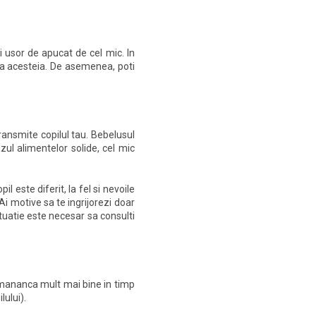
 usor de apucat de cel mic. In
ea acesteia. De asemenea, poti
transmite copilul tau. Bebelusul
zul alimentelor solide, cel mic
l este diferit, la fel si nevoile
Ai motive sa te ingrijorezi doar
tuatie este necesar sa consulti
i mananca mult mai bine in timp
lului).