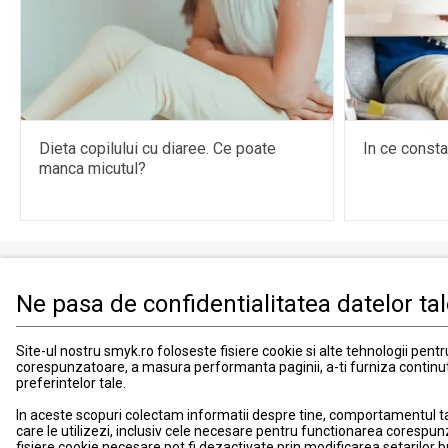
Dieta copilului cu diaree. Ce poate
In ce const
manca micutul?
Ne pasa de confidentialitatea datelor ta
Produse
Informati
Imbracaminte, incaltaminte si accesorii
Contact
Site-ul nostru smyk.ro foloseste fisiere cookie si alte tehnologii pent
corespunzatoare, a masura performanta paginii, a-ti furniza continu
Mama si copilul
Informatii
preferintelor tale.
Jucarii si jocuri
Suport
In aceste scopuri colectam informatii despre tine, comportamentul tau 
Promotii
Card de fid
care le utilizezi, inclusiv cele necesare pentru functionarea corespun
Blog smyk.com
Card Cad
fisiere cookie necesare pot fi dezactivate prin modificarea setarilor 