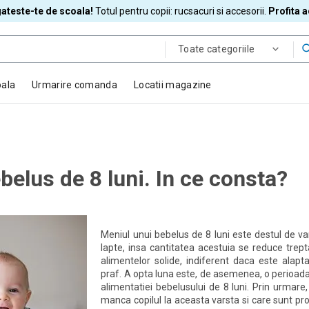
ateste-te de scoala!
Totul pentru copii: rucsacuri si accesorii.
Profita 
Toate categoriile
oala
Urmarire comanda
Locatii magazine
belus de 8 luni. In ce consta?
Meniul unui bebelus de 8 luni este destul de va
lapte, insa cantitatea acestuia se reduce trept
alimentelor solide, indiferent daca este alapta
praf. A opta luna este, de asemenea, o perioada
alimentatiei bebelusului de 8 luni. Prin urmare
manca copilul la aceasta varsta si care sunt pr