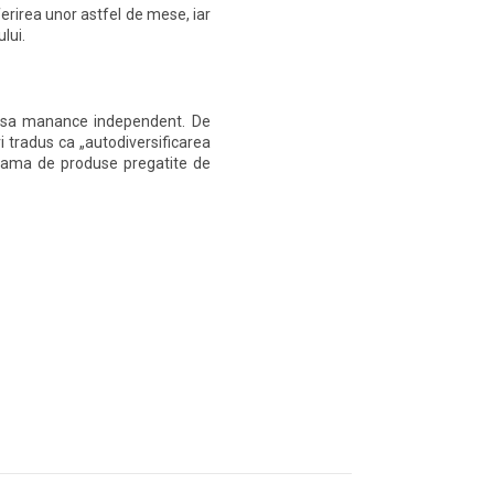
erirea unor astfel de mese, iar
lui.
ta sa manance independent. De
 tradus ca „autodiversificarea
n gama de produse pregatite de