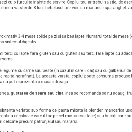
isezi cu o furculita inainte de servire. Copilul tau ar trebui sa stie, de 
plinirea varstei de 8 luni, bebelusul are voie sa manance sparanghel, 
oximativ 3-4 mese solide pe zi si sa bea lapte. Numarul total de mese (cu
a sistemul digestiv.
imi terci cu lapte fara gluten sau cu gluten sau terci fara lapte cu adao
de mama.
e legume cu carne sau peste (in cazul in care ii dai) sau cu galbenus de
 de rapita nerafinat). La aceasta varsta, copilul poate consuma produse l
nsa nu pot reprezenta o masa intreaga.
menea,
gustarea de seara sau cina
, insa se recomanda sa nu adaugi fru
nsistenta variata: sub forma de pasta mixata la blender, mancarica usor
sa contina cocoloase care il fac pe cel mic sa mestece) sau bucati care p
uri delicate precum patrunjelul sau mararul.