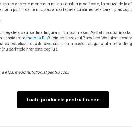
refuza sa accepte mancaruri noi sau gusturi modificate, fa pauze de la of
noi in portii foarte mici sau amesteca-le cu alimentele care ii plac copilu
t
 degetele sau sa tina lingura in timpul mesei. Astfel micutul inva
in considerare
metoda BLW
(din englezescul Baby Led Weaning, deseori
ptul ca bebelusul decide diversificarea meselor, alegand alimente di
(nu parintele hraneste copilul).
a Kłos, medic nutritionist pentru copii
Toate produsele pentru hranire