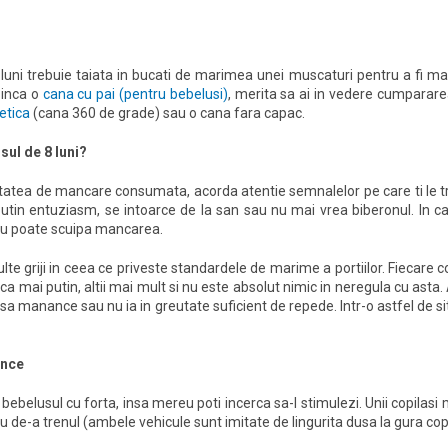
uni trebuie taiata in bucati de marimea unei muscaturi pentru a fi mai
 inca o
cana cu pai (pentru bebelusi)
, merita sa ai in vedere cumparar
etica
(cana 360 de grade) sau o cana fara capac.
sul de 8 luni?
cantitatea de mancare consumata, acorda atentie semnalelor pe care ti le 
utin entuziasm, se intoarce de la san sau nu mai vrea biberonul. In ca
au poate scuipa mancarea.
lte griji in ceea ce priveste standardele de marime a portiilor. Fiecare copi
ca mai putin, altii mai mult si nu este absolut nimic in neregula cu asta. 
sa manance sau nu ia in greutate suficient de repede. Intr-o astfel de si
ance
 bebelusul cu forta, insa mereu poti incerca sa-l stimulezi. Unii copilas
u de-a trenul (ambele vehicule sunt imitate de lingurita dusa la gura copi