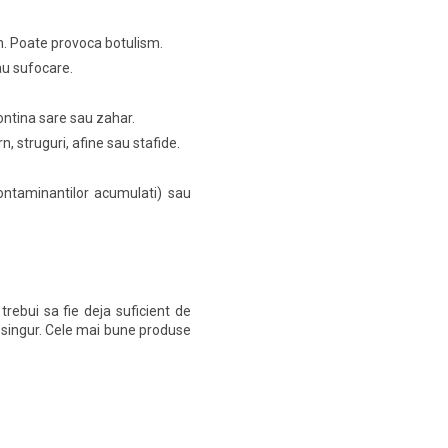
an. Poate provoca botulism.
au sufocare.
ontina sare sau zahar.
, struguri, afine sau stafide.
contaminantilor acumulati) sau
trebui sa fie deja suficient de
a singur. Cele mai bune produse