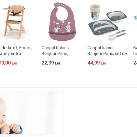
nderkraft, Enock,
Canpol babies,
Canpol babies,
B
aun pentru
Bonjour Paris,
Bonjour Paris, set de
b
anire copii 3in1
baveta din silicon cu
vase cu cana,
lu
99,00
22,99
44,99
2
Lei
Lei
Lei
buzunar, burgundia
bleumarin