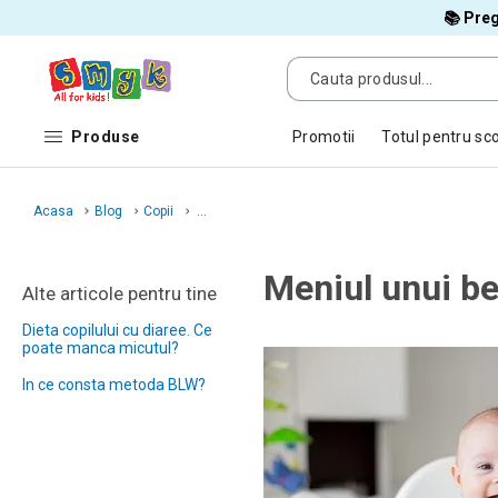
📚 Preg
Produse
Promotii
Totul pentru sc
Acasa
Blog
Copii
...
Meniul unui be
Alte articole pentru tine
Dieta copilului cu diaree. Ce
poate manca micutul?
In ce consta metoda BLW?