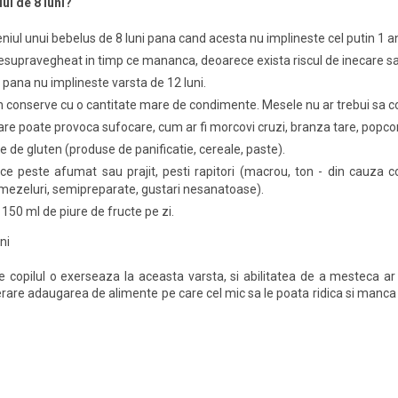
ul de 8 luni?
niul unui bebelus de 8 luni pana cand acesta nu implineste cel putin 1 
esupravegheat in timp ce mananca, deoarece exista riscul de inecare s
a pana nu implineste varsta de 12 luni.
in conserve cu o cantitate mare de condimente. Mesele nu ar trebui sa c
care poate provoca sufocare, cum ar fi morcovi cruzi, branza tare, popcorn
e de gluten (produse de panificatie, cereale, paste).
ce peste afumat sau prajit, pesti rapitori (macrou, ton - din cauza 
mezeluri, semipreparate, gustari nesanatoase).
 150 ml de piure de fructe pe zi.
ni
 copilul o exerseaza la aceasta varsta, si abilitatea de a mesteca ar 
erare adaugarea de alimente pe care cel mic sa le poata ridica si manc