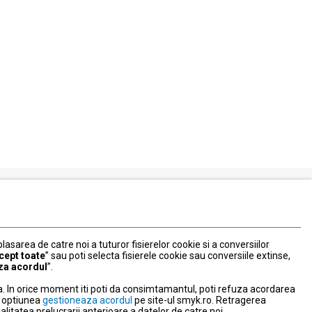
Serviciul Relatii Clienti
Formular de contact
 plasarea de catre noi a tuturor fisierelor cookie si a conversiilor
031 40 50 900
cept toate
” sau poti selecta fisierele cookie sau conversiile extinse,
Program:
za acordul
”.
Luni-vineri: 10:00-18:00
. In orice moment iti poti da consimtamantul, poti refuza acordarea
litate
nd optiunea
gestioneaza acordul
pe site-ul smyk.ro. Retragerea
tatea prelucrarii anterioare a datelor de catre noi.