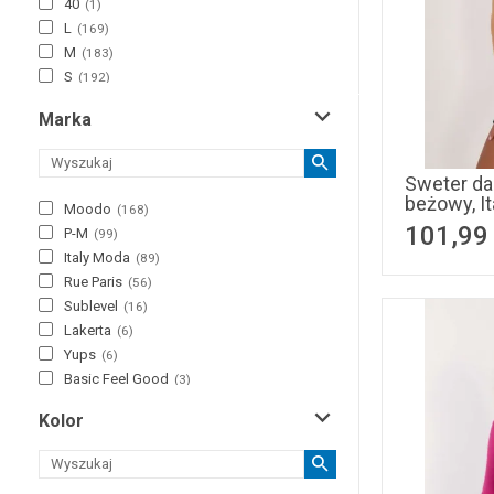
40
(
1
)
L
(
169
)
M
(
183
)
S
(
192
)
XL
(
142
)
Marka
XS
(
146
)
2XL
(
67
)
3XL
(
30
)
Sweter da
M/L
(
41
)
beżowy, I
Moodo
(
168
)
S/M
(
44
)
101,99
P-M
(
99
)
L/XL
(
50
)
Italy Moda
(
89
)
One Size
(
125
)
Rue Paris
(
56
)
Sublevel
(
16
)
Lakerta
(
6
)
Yups
(
6
)
Basic Feel Good
(
3
)
Factory Price
(
2
)
Kolor
Italian Fashion
(
2
)
Lefon
(
2
)
Bluoltre
(
1
)