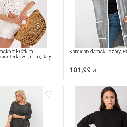
uniwersalny
uniwersalny
mska z krótkim
Kardigan damski, szary, R
sweterkowa, ecru, Italy
101,99
zł