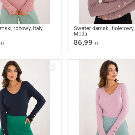
S/M
L/XL
S/M
L/XL
ski, różowy, Italy
Sweter damski, fioletowy, 
Moda
86,99
zł
zł