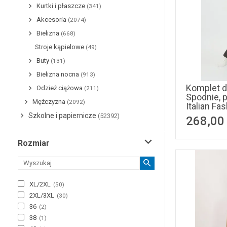
Kurtki i płaszcze
(341)
Akcesoria
(2074)
Bielizna
(668)
Stroje kąpielowe
(49)
Buty
(131)
Bielizna nocna
(913)
Komplet d
Odzież ciążowa
(211)
Spodnie, pl
Mężczyzna
(2092)
Italian Fa
Szkolne i papiernicze
(52392)
268,00
Rozmiar
XL/2XL
(
50
)
2XL/3XL
(
30
)
36
(
2
)
38
(
1
)