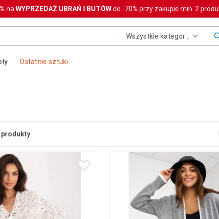
0%
na
WYPRZEDAŻ UBRAŃ I BUTÓW
do -70% przy zakupie min. 2 prod
Wszystkie kategorie
oły
Ostatnie sztuki
produkty