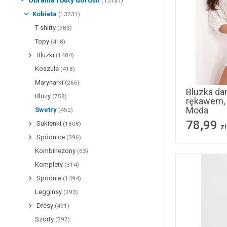
Ubrania i buty dorośli
(15131)
Kobieta
(13231)
T-shirty
(786)
Topy
(418)
Bluzki
(1484)
Koszule
(418)
Marynarki
(266)
Bluzka da
Bluzy
(758)
rękawem, 
Moda
Swetry
(452)
78,99
Sukienki
(1808)
zł
Spódnice
(396)
Kombinezony
(63)
Komplety
(314)
Spodnie
(1494)
Legginsy
(293)
Dresy
(491)
Szorty
(397)