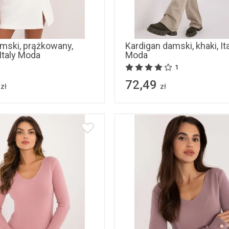
S/M
L/XL
uniwersalny
mski, prążkowany,
Kardigan damski, khaki, It
 Italy Moda
Moda
1
72,49
zł
zł