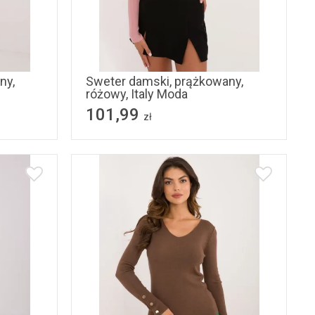
L/XL
ny,
Sweter damski, prążkowany,
różowy, Italy Moda
101,99
zł