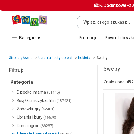
🛍️✂️
Dodatkowe
-2
Kategorie
Promocje
Powrót do szk
Strona główna
Ubrania i buty dorośli
Kobieta
Swetry
Swetry
Filtruj:
Kategoria
Znaleziono:
452
Dziecko, mama
(51145)
Książki, muzyka, film
(137421)
Zabawki, gry
(62401)
Ubrania i buty
(16670)
Dom i ogród
(68287)