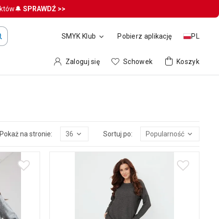
uktów🔔
SPRAWDŹ >>
SMYK Klub
Pobierz aplikację
PL
Zaloguj się
Schowek
Koszyk
Pokaż na stronie:
36
Sortuj po:
Popularność