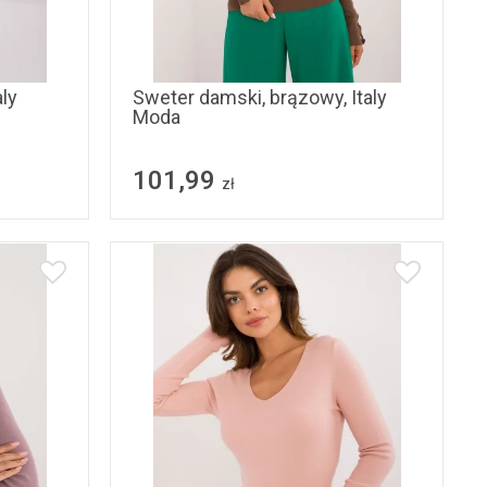
S/M
aly
Sweter damski, brązowy, Italy
Moda
101,99
zł