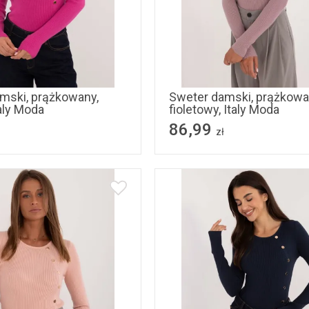
S/M
L/XL
S/M
L/XL
mski, prążkowany,
Sweter damski, prążkowa
aly Moda
fioletowy, Italy Moda
86,99
zł