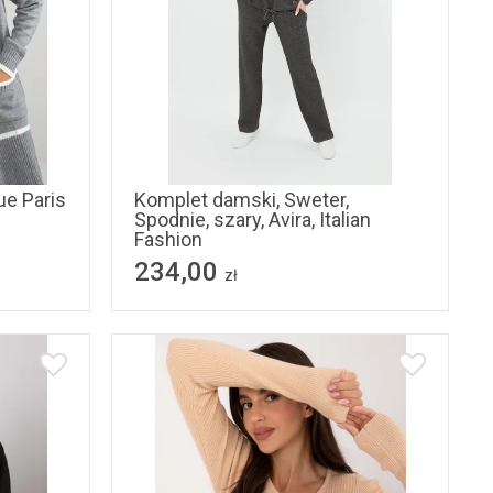
S
M
L
XL
ue Paris
Komplet damski, Sweter,
Spodnie, szary, Avira, Italian
Fashion
234,00
zł