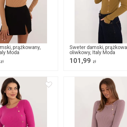
S/M
L/XL
S/M
L/XL
mski, prążkowany,
Sweter damski, prążkowa
taly Moda
oliwkowy, Italy Moda
101,99
zł
zł