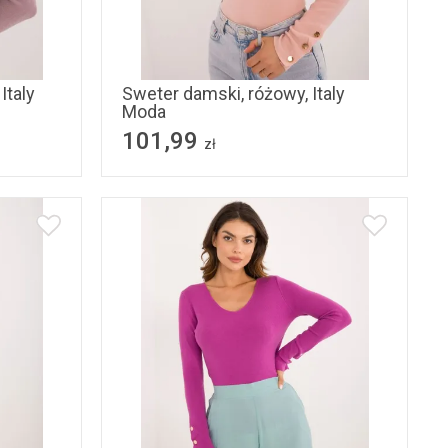
S/M
L/XL
Italy
Sweter damski, różowy, Italy
Moda
101,99
zł