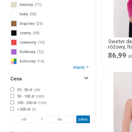
Ilunari
(
1
)
beżowy
(
77
)
Moraj
(
1
)
biały
(
53
)
brązowy
(
25
)
czarny
(
59
)
Sweter da
czerwony
(
13
)
różowy, It
fioletowy
(
12
)
86,99
zł
kolorowy
(
14
)
więcej
niebieski
(
45
)
Cena
pomarańczowy
(
6
)
różowy
(
67
)
25 - 50 zł
(
28
)
50 - 100 zł
(
283
)
szary
(
58
)
100 - 200 zł
(
139
)
zielony
(
42
)
> 200 zł
(
2
)
złoty
(
2
)
–
pokaż
żółty
(
9
)