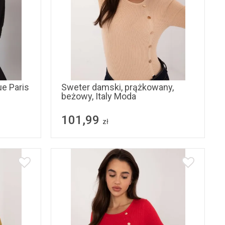
S/M
L/XL
ue Paris
Sweter damski, prążkowany,
beżowy, Italy Moda
101,99
zł