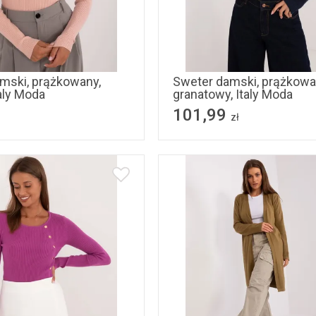
S/M
L/XL
L/XL
mski, prążkowany,
Sweter damski, prążkowa
aly Moda
granatowy, Italy Moda
101,99
zł