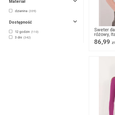
Materiał
dzianina
(
339
)
Dostępność
Sweter da
12 godzin
(
110
)
różowy, It
3 dni
(
342
)
86,99
zł