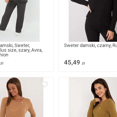
2XL
uniwersalny
amski, Sweter,
Sweter damski, czarny, R
us size, szary, Avira,
shion
45,49
zł
zł