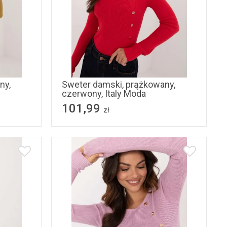
L/XL
ny,
Sweter damski, prążkowany,
czerwony, Italy Moda
101,99
zł