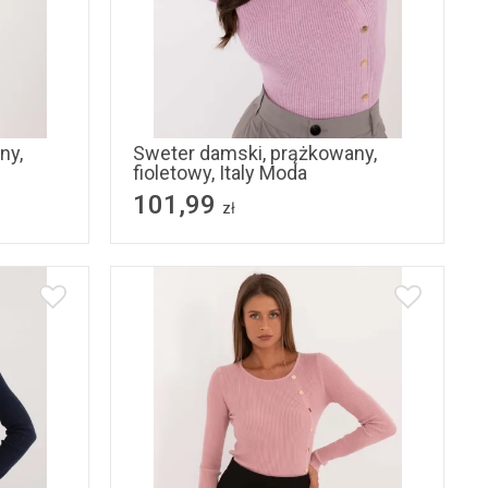
L/XL
ny,
Sweter damski, prążkowany,
fioletowy, Italy Moda
101,99
zł