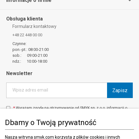
Informacje o firmie
Obsługa klienta
Formularz kontaktowy
+48 22 448 00 00
Czynne:
pon.-pt.: 08:00-21:00
sob.: 09:00-21:00
ndz.: 10:00-18:00
Newsletter
Zapisz
Wpisz adres email
*
Wyrażam zgodę na otrzymywanie od SMYK sp. z o.o. informacji o
produktach i usługach oraz promocjach i zniżkach oferowanych
przez SMYK sp. z o.o., za pośrednictwem środków komunikacji
Dbamy o Twoją prywatność
elektronicznej (e-mail).
W każdej chwili możesz z łatwością cofnąć wyrażone zgody.
więcej
Nasza witryna smyk.com korzysta z plików cookies i innych