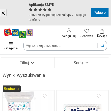
Aplikacja SMYK
Kraj i język
Pobierz
Jeszcze wygodniejsze zakupy z Twojego
telefonu
Wybierz kraj, aby przejść do zakupów
Polska (Poland)
Koszyk
Schowek
Zaloguj się
Kategorie
Twoje zamówienia dostarczymy na teren wybranego kraju.
Filtruj
Sortuj
Język
Wyniki wyszukiwania
Polski
Zobacz wyniki (13)
Bestseller
Po zmianie kraju część produktów może zostać usunięta z kosz
Zapisz