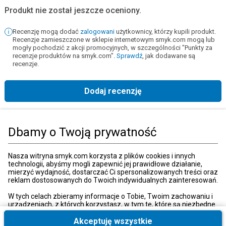
Produkt nie został jeszcze oceniony.
Recenzję mogą dodać
zalogowani
użytkownicy, którzy kupili produkt.
Recenzje zamieszczone w sklepie internetowym smyk.com mogą lub
mogły pochodzić z akcji promocyjnych, w szczególności "Punkty za
recenzje produktów na smyk.com".
Sprawdź
, jak dodawane są
recenzje.
Dodaj recenzję
Strona główna
Książki, muzyka, film
Książki
Książki dla dorosłych
Li
Dbamy o Twoją prywatność
Kategorie
Nasza witryna smyk.com korzysta z plików cookies i innych
technologii, abyśmy mogli zapewnić jej prawidłowe działanie,
mierzyć wydajność, dostarczać Ci spersonalizowanych treści oraz
reklam dostosowanych do Twoich indywidualnych zainteresowań.
Moje konto
W tych celach zbieramy informacje o Tobie, Twoim zachowaniu i
urządzeniach, z których korzystasz, w tym te, które są niezbędne
do prawidłowego funkcjonowania strony internetowej smyk.com.
Strefa klienta
Te niezbędne pliki cookies możesz wyłączyć zmieniając
Akceptuję wszystkie