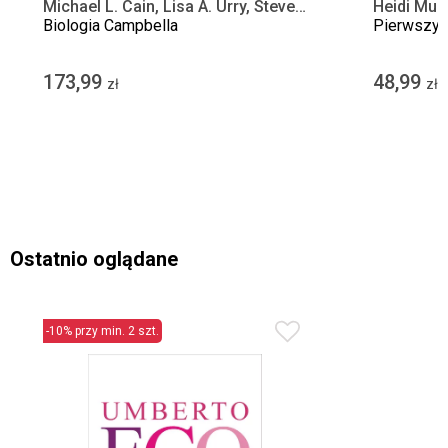
Michael L. Cain, Lisa A. Urry, Steven
Heidi Mur
A. Wasserman
Biologia Campbella
Pierwszy r
173,99
48,99
zł
zł
Ostatnio oglądane
-10% przy min. 2 szt.