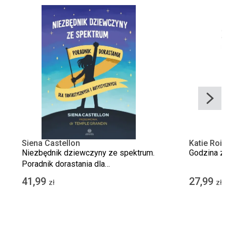
Siena Castellon
Katie Roi
Niezbędnik dziewczyny ze spektrum.
Godzina z
Poradnik dorastania dla
fantastycznych i autystycznych
41,99
27,99
zł
zł