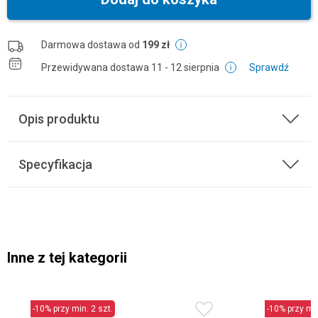
Darmowa dostawa od
199 zł
Przewidywana dostawa
11 - 12 sierpnia
Sprawdź
Opis produktu
Specyfikacja
Inne z tej kategorii
-10% przy min. 2 szt.
-10% przy min