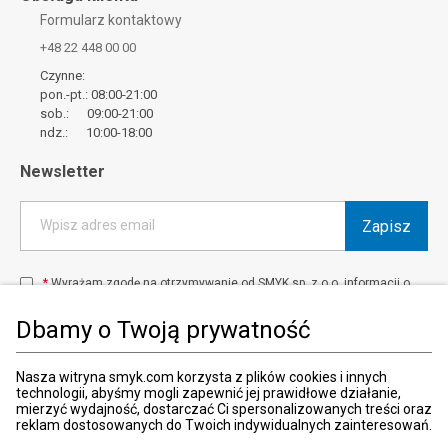
Formularz kontaktowy
+48 22 448 00 00
Czynne:
pon.-pt.: 08:00-21:00
sob.: 09:00-21:00
ndz.: 10:00-18:00
Newsletter
Zapisz
Wpisz adres email
*
Wyrażam zgodę na otrzymywanie od SMYK sp. z o.o. informacji o
produktach i usługach oraz promocjach i zniżkach oferowanych
przez SMYK sp. z o.o., za pośrednictwem środków komunikacji
Dbamy o Twoją prywatność
elektronicznej (e-mail).
W każdej chwili możesz z łatwością cofnąć wyrażone zgody.
więcej
Nasza witryna smyk.com korzysta z plików cookies i innych
technologii, abyśmy mogli zapewnić jej prawidłowe działanie,
mierzyć wydajność, dostarczać Ci spersonalizowanych treści oraz
reklam dostosowanych do Twoich indywidualnych zainteresowań.