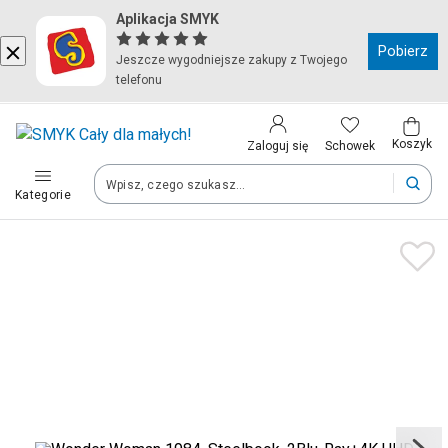
Aplikacja SMYK
Kraj i język
Pobierz
Jeszcze wygodniejsze zakupy z Twojego
telefonu
Wybierz kraj, aby przejść do zakupów
Polska (Poland)
Koszyk
Schowek
Zaloguj się
Kategorie
Twoje zamówienia dostarczymy na teren wybranego kraju.
Język
Polski
Po zmianie kraju część produktów może zostać usunięta z kosz
Zapisz