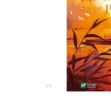
1
/
1