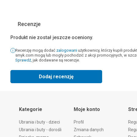
Recenzje
Produkt nie został jeszcze oceniony.
Recenzję mogą dodać
zalogowani
użytkownicy, którzy kupili produ
smyk.com mogą lub mogły pochodzić z akcji promocyjnych, w szcze
Sprawdź
, jak dodawane są recenzje.
Dodaj recenzję
Kategorie
Moje konto
Str
Ubrania i buty - dzieci
Profil
Reg
Ubrania i buty - dorośli
Zmiana danych
Regu