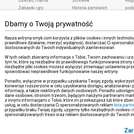
Dziecko, mama
Schowek
Regu
Zabawki i gry
Historia zamówień
pod
Książki
Edycja zgód
Kosz
Dbamy o Twoją prywatność
Zdrowie i uroda
Polityka prywatności
Zwro
Dom i ogród
Ustawienia prywatności
Rek
Promocje
Śledzenie zamówień
Meto
Nasza witryna smyk.com korzysta z plików cookies i innych technolog
prawidłowe działanie, mierzyć wydajność, dostarczać Ci spersonali
Porady
Pay
dostosowanych do Twoich indywidualnych zainteresowań.
Mapa witryny
Apli
W tych celach zbieramy informacje o Tobie, Twoim zachowaniu i urz
Kart
tym te, które są niezbędne do prawidłowego funkcjonowania strony
niezbędne pliki cookies możesz wyłączyć zmieniając ustawienia prz
Znaj
spowodować nieprawidłowe funkcjonowanie naszej witryny.
Pro
Ponadto, wyłącznie w przypadku uzyskania Twojej zgody, wykorzyst
News
konwersje rozszerzone w celu uzyskiwania dostępu, analizowania 
Kom
informacji, a także niektórych danych osobowych. Ponadto udostępn
dane osobowe, stronom trzecim, będącym naszymi partnerami mark
Dekl
z innymi informacjami o Tobie, które im przekazujesz lub które zbi
usług, w celu dostarczania Ci spersonalizowanych reklam
lista par
Pom
przypadku braku Twojej zgody, użyjemy tylko niezbędnych cookies i
Kont
spersonalizowanych treści oraz reklam dostosowanych do Twoich i
Zar