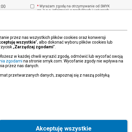
1:00
*
Wyrażam zgodę na otrzymywanie od SMYK
sp. z o.o. informacji o produktach i usługach
00
oraz promocjach i zniżkach oferowanych
00
przez SMYK sp. z o.o., za pośrednictwem
środków komunikacji elektronicznej (e-mail).
W każdej chwili możesz z łatwością cofnąć
wyrażone zgody.
nie przez nas wszystkich plików cookies oraz konwersji
więcej
kceptuję wszystkie
”, albo dokonać wyboru plików cookies lub
zycisk „
Zarządzaj zgodami
”.
Możesz w każdej chwili wyrazić zgodę, odmówić lub wycofać swoją
nia zgodami
na stronie smyk.com. Wycofanie zgody nie wpływa na
ia przez nas danych.
emat przetwarzanych danych, zapoznaj się z naszą polityką
Akceptuję wszystkie