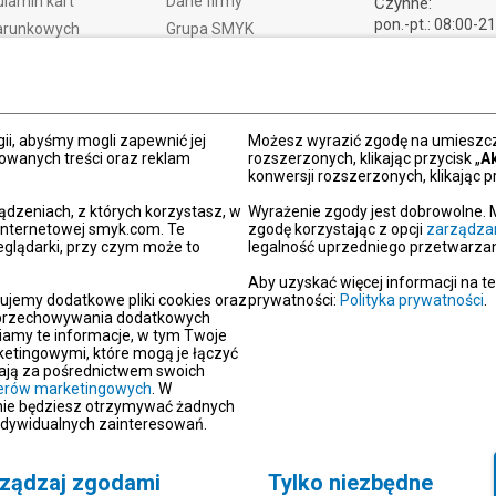
lamin kart
Dane firmy
Czynne:
pon.-pt.: 08:00-2
arunkowych
Grupa SMYK
sob.: 09:00-21:
t i czas dostawy
Smyk.ua
ndz.: 10:00-18:
ty i wymiany
Smyk.ro
lamacje
Akt o usługach cyfrowych
dy płatności
Deklaracja dostępności
ii, abyśmy mogli zapewnić jej
Możesz wyrazić zgodę na umieszcza
zowanych treści oraz reklam
rozszerzonych, klikając przycisk „
A
Po
konwersji rozszerzonych, klikając pr
kacja SMYK
ądzeniach, z których korzystasz, w
Wyrażenie zgody jest dobrowolne. 
y podarunkowe
 internetowej smyk.com. Te
zgodę korzystając z opcji
zarządza
eglądarki, przy czym może to
legalność uprzedniego przetwarzan
dź sklep SMYK
gram SMYK Klub
Aby uzyskać więcej informacji na t
ujemy dodatkowe pliki cookies oraz
prywatności:
Polityka prywatności
.
letter
i przechowywania dodatkowych
unikaty
iamy te informacje, w tym Twoje
etingowymi, które mogą je łączyć
aracje zgodności
erają za pośrednictwem swoich
tnerów marketingowych
oc
. W
 nie będziesz otrzymywać żadnych
akt
ndywidualnych zainteresowań.
ządzaj zgodami
Tylko niezbędne