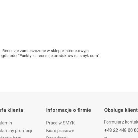
kt. Recenzje zamieszczone w sklepie internetowym
gólności "Punkty za recenzje produktów na smyk.com".
efa klienta
Informacje o firmie
Obsługa klien
Formularz konta
ulamin
Praca w SMYK
+48 22 448 00 0
laminy promocji
Biuro prasowe