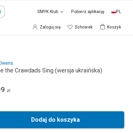
SMYK Klub
Pobierz aplikację
PL
Zaloguj się
Schowek
Koszyk
 Owens
e the Crawdads Sing (wersja ukraińska)
99
zł
Dodaj do koszyka