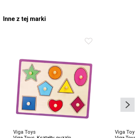
Inne z tej marki
Viga Toys
Viga Toys
Viga Toys, Kształty, puzzle
Viga Toys,