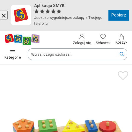
Aplikacja SMYK
Kraj i język
Pobierz
Jeszcze wygodniejsze zakupy z Twojego
telefonu
Wybierz kraj, aby przejść do zakupów
Polska (Poland)
Koszyk
Schowek
Zaloguj się
Kategorie
Twoje zamówienia dostarczymy na teren wybranego kraju.
Język
Polski
Po zmianie kraju część produktów może zostać usunięta z kosz
Zapisz