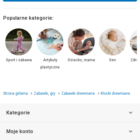
Popularne kategorie:
Sport i zabawa
Artykuły
Dziecko, mama
Sen
Zdrow
plastyczne
Strona główna
Zabawki, gry
Zabawki drewniane
Klocki drewniane
Kategorie
Moje konto