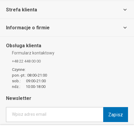
Strefa klienta
Informacje o firmie
Obsługa klienta
Formularz kontaktowy
+48 22 448 00 00
Czynne:
pon.-pt.: 08:00-21:00
sob.: 09:00-21:00
ndz.: 10:00-18:00
Newsletter
Zapisz
Wpisz adres email
*
Wyrażam zgodę na otrzymywanie od SMYK sp. z o.o. informacji o